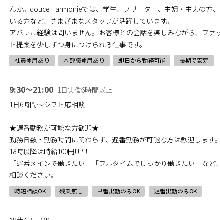
んか。douce Harmonieでは、学生、フリーター、主婦・主夫の
いる方など、さまざまなスタッフが活躍しています。
アパレル経験は問いません。お客様との会話を楽しみながら、ファ
ト提案を少しずつ身につけられる仕事です。
社員登用あり
本部職登用あり
即日から勤務可能
長期で安定
9:30～21:00
1日実働6時間以上
1日6時間～シフト応相談
★遅番勤務が可能な方歓迎★
勤務日数・勤務時間に関わらず、遅番勤務が可能な方は歓迎します
18時以降は時給100円UP！
「遅番メインで働きたい」「フルタイムでしっかり働きたい」など
相談ください。
時短相談OK
残業無し
早番出勤のみOK
遅番出勤のみOK