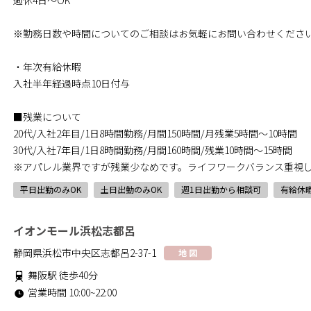
週休4日～OK
※勤務日数や時間についてのご相談はお気軽にお問い合わせくださ
・年次有給休暇
入社半年経過時点10日付与
■残業について
20代/入社2年目/1日8時間勤務/月間150時間/月残業5時間～10時間
30代/入社7年目/1日8時間勤務/月間160時間/残業10時間～15時間
※アパレル業界ですが残業少なめです。ライフワークバランス重視
平日出勤のみOK
土日出勤のみOK
週1日出勤から相談可
有給休
イオンモール浜松志都呂
静岡県浜松市中央区志都呂2-37-1
地 図
舞阪駅 徒歩40分
営業時間 10:00~22:00