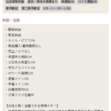
社会保険完備
産休・育休の実績あり
車通勤OK
バイク通勤OK
新卒歓迎
第二新卒歓迎
Uターン・IターンOK
制服・社販
・服装自由
・髪型自由
・ネイル・ピアスOK
・商品購入/着用義務なし
・売上ノルマなし
・希望休も相談OK
・土日休み希望もOK
・学生アルバイトOK
・Wワーク(副業)OK
・遅番メインOK
・早番メインOK
・扶養控除内OK
・子育てママ在籍中
【女性が長く活躍できる環境です！】