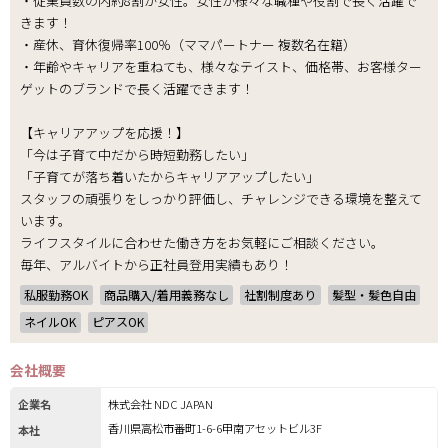
・従業員数の内約8割が女性。女性が様々な職種や役割で長く活躍で
きます！
・産休、育休復帰率100％（ママパートナー 複数名在籍）
・年齢やキャリアを重ねても、様々なテイスト、価格帯、お客様ター
ゲットのブランドで長く活躍できます！
【キャリアアップを応援！】
「今は子育て中だから時短勤務したい」
「子育てが落ち着いたからキャリアアップしたい」
スタッフの頑張りをしっかり評価し、チャレンジできる環境を整えて
います。
ライフスタイルに合わせた働き方をお気軽にご相談ください。
毎年、アルバイトから正社員登用実績もあり！
私服勤務OK
商品購入/着用義務なし
社割制度あり
髪型・髪色自由
ネイルOK
ピアスOK
会社概要
企業名
株式会社 NDC JAPAN
香川県高松市番町1-6-6甲南アセットビル3F
本社