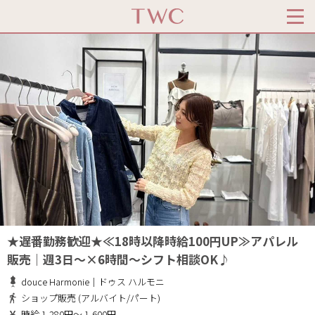
★遅番勤務歓迎★≪18時以降時給100円UP≫アパレル
販売｜週3日～×6時間～シフト相談OK♪
douce Harmonie｜ドゥス ハルモニ
ショップ販売 (アルバイト/パート)
時給 1,280円～ 1,600円