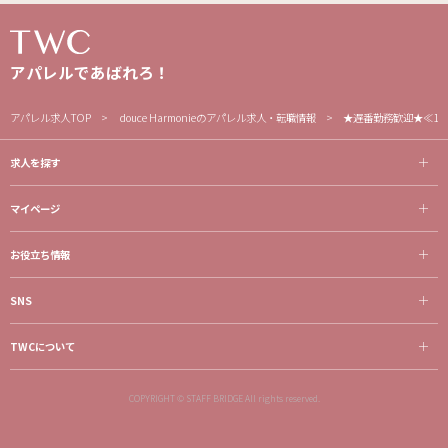
アパレルであばれろ！
アパレル求人TOP
douce Harmonieのアパレル求人・転職情報
★遅番勤務歓迎★≪18
求人を探す
マイページ
お役立ち情報
SNS
TWCについて
COPYRIGHT © STAFF BRIDGE All rights reserved.