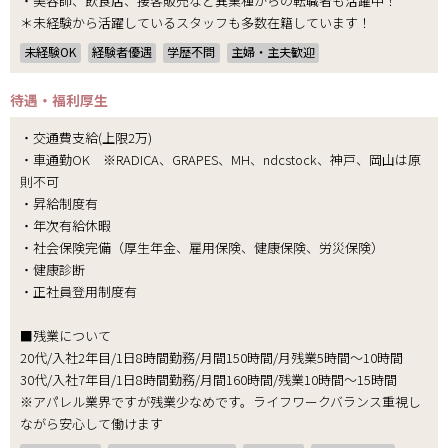
・美容師、飲食店、接客販売など異業種からの転職者も活躍中！
＊未経験から活躍しているスタッフも多数在籍しています！
未経験OK
経験者優遇
学歴不問
主婦・主夫歓迎
待遇・福利厚生
・交通費支給(上限2万)
・車通勤OK ※RADICA、GRAPES、MH、ndcstock、神戸、岡山は原
則不可
・昇給制度有
・年次有給休暇
・社会保険完備（厚生年金、雇用保険、健康保険、労災保険）
・健康診断
・正社員登用制度有
■残業について
20代/入社2年目/1日8時間勤務/月間150時間/月残業5時間～10時間
30代/入社7年目/1日8時間勤務/月間160時間/残業10時間～15時間
※アパレル業界ですが残業少なめです。ライフワークバランス重視し
ながら安心して働けます