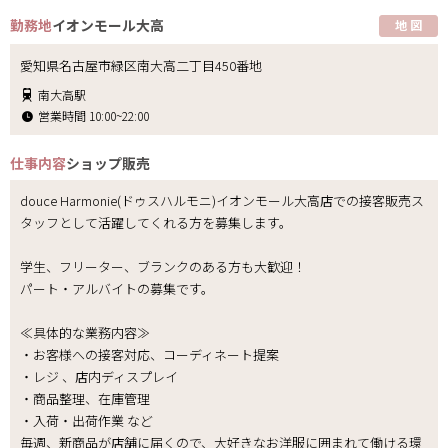
勤務地
イオンモール大高
地 図
愛知県名古屋市緑区南大高二丁目450番地
南大高駅
営業時間 10:00~22:00
仕事内容
ショップ販売
douce Harmonie(ドゥスハルモニ)イオンモール大高店での接客販売ス
タッフとして活躍してくれる方を募集します。
学生、フリーター、ブランクのある方も大歓迎！
パート・アルバイトの募集です。
≪具体的な業務内容≫
・お客様への接客対応、コーディネート提案
・レジ 、店内ディスプレイ
・商品整理、在庫管理
・入荷・出荷作業 など
毎週、新商品が店舗に届くので、大好きなお洋服に囲まれて働ける環