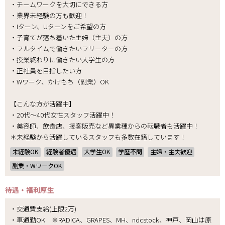
・チームワークを大切にできる方
・業界未経験の方も歓迎！
・Iターン、Uターンをご希望の方
・子育てが落ち着いた主婦（主夫）の方
・フルタイムで働きたいフリーターの方
・授業終わりに働きたい大学生の方
・正社員を目指したい方
・Wワーク、かけもち（副業）OK
【こんな方が活躍中】
・20代～40代女性スタッフ活躍中！
・美容師、飲食店、接客販売など異業種からの転職者も活躍中！
＊未経験から活躍しているスタッフも多数在籍しています！
未経験OK
経験者優遇
大学生OK
学歴不問
主婦・主夫歓迎
副業・WワークOK
待遇・福利厚生
・交通費支給(上限2万)
・車通勤OK ※RADICA、GRAPES、MH、ndcstock、神戸、岡山は原