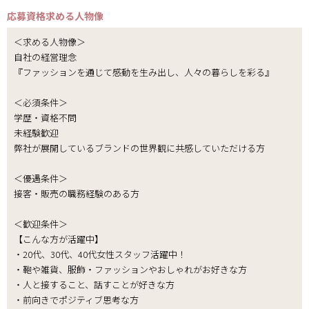
応募資格
求める人物像
＜求める人物像＞
自社の経営理念
『ファッションを通じて感動を生み出し、人々の暮らしを彩る』
＜必須条件＞
学歴・資格不問
未経験歓迎
弊社が展開しているブランドの世界観に共感していただける方
＜優遇条件＞
接客・販売の職務経験のある方
＜歓迎条件＞
【こんな方が活躍中】
・20代、30代、40代女性スタッフ活躍中！
・鞄や雑貨、服飾・ファッションやおしゃれがお好きな方
・人と接すること、話すことが好きな方
・前向きでポジティブ思考な方