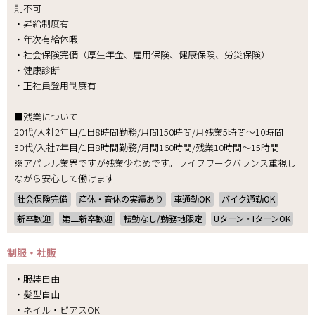
則不可
・昇給制度有
・年次有給休暇
・社会保険完備（厚生年金、雇用保険、健康保険、労災保険）
・健康診断
・正社員登用制度有
■残業について
20代/入社2年目/1日8時間勤務/月間150時間/月残業5時間～10時間
30代/入社7年目/1日8時間勤務/月間160時間/残業10時間～15時間
※アパレル業界ですが残業少なめです。ライフワークバランス重視し
ながら安心して働けます
社会保険完備
産休・育休の実績あり
車通勤OK
バイク通勤OK
新卒歓迎
第二新卒歓迎
転勤なし/勤務地限定
Uターン・IターンOK
制服・社販
・服装自由
・髪型自由
・ネイル・ピアスOK