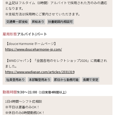
※上記はフルタイム（8時間）アルバイトで採用された方のみの適応
となります。
※支給方法は採用時にご案内させていただきます。
交通費一部支給
昇給あり
扶養範囲内相談可
雇用形態
アルバイト/パート
【douce Harmonie ホームページ】
https://www.douceharmonie-jp.com/
【WWDジャパン】「全国各地のセレクトショップ2026」に掲載され
ました。
https://www.wwdjapan.com/articles/2331319
社員登用あり
本部職登用あり
即日から勤務可能
長期で安定
勤務時間
9:30～21:00
（1日実働4時間以上）
1日4時間～シフト応相談
※平日は遅番のみOK！
※休日のみ8時間勤務OK！