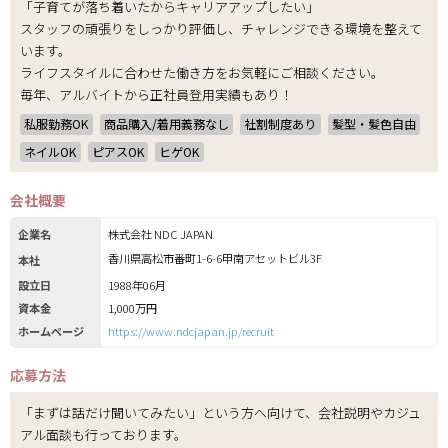
「子育てが落ち着いたからキャリアアップしたい」
スタッフの頑張りをしっかり評価し、チャレンジできる環境を整えて
います。
ライフスタイルに合わせた働き方をお気軽にご相談ください。
毎年、アルバイトから正社員登用実績もあり！
私服勤務OK
商品購入/着用義務なし
社割制度あり
髪型・髪色自由
ネイルOK
ピアスOK
ヒゲOK
会社概要
企業名
株式会社 NDC JAPAN
香川県高松市番町1-6-6甲南アセットビル3F
本社
設立日
1988年06月
資本金
1,000万円
ホームページ
https://www.ndcjapan.jp/recruit
応募方法
「まずは話だけ聞いてみたい」という方へ向けて、会社説明やカジュ
アル面談も行っております。