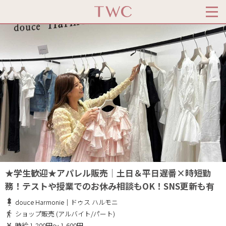
★学生歓迎★アパレル販売│土日＆平日遅番×時短勤
務！テストや授業でのお休み相談もOK！SNS更新も有
douce Harmonie｜ドゥス ハルモニ
ショップ販売 (アルバイト/パート)
時給 1,200円～ 1,600円