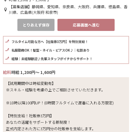
【募集店舗】静岡県、愛知県、奈良県、大阪府、兵庫県、徳島県、香
川県、広島県(大阪府 和泉市)
とりあえず保存
応募画面へ進む
フルタイム可能な方へ【社販券3万円】を特別支給！
私服勤務OK！髪型・ネイル・ピアスOK♪｜社割あり
経験｜未経験歓迎♪先輩スタッフがイチからサポート！
給料
時給 1,200円～ 1,600円
【試用期間中は時給変動有】
※スキル・経験を考慮の上でご相談させていただきます。
※18時以降100円UP！(8時間フルタイムで遅番に入れる方限定)
【特別支給！社販券3万円】
あなたの活躍をサポートする新制度！
正式内定された方に3万円分の社販券を支給します。