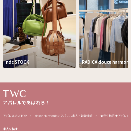
ndc STOCK
RADICA douce harmoni
アパレルであばれろ！
アパレル求人TOP
douce Harmonieのアパレル求人・転職情報
★学生歓迎★アパレル
求人を探す