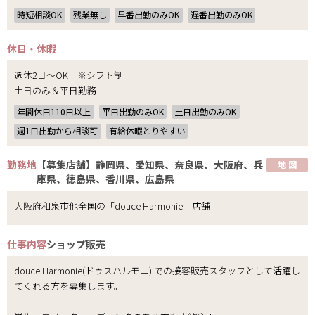
時短相談OK
残業無し
早番出勤のみOK
遅番出勤のみOK
休日・休暇
週休2日～OK ※シフト制
土日のみ＆平日勤務
年間休日110日以上
平日出勤のみOK
土日出勤のみOK
週1日出勤から相談可
有給休暇とりやすい
勤務地
【募集店舗】静岡県、愛知県、奈良県、大阪府、兵
地 図
庫県、徳島県、香川県、広島県
大阪府和泉市他全国の「douce Harmonie」店舗
仕事内容
ショップ販売
douce Harmonie(ドゥスハルモニ) での接客販売スタッフとして活躍し
てくれる方を募集します。