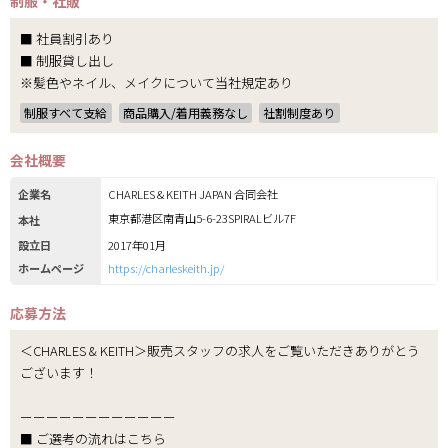
制服・社販
■ 社員割引あり
■ 制服貸し出し
※髪色やネイル、メイクについて当社規定あり
制服すべて支給
商品購入/着用義務なし
社割制度あり
会社概要
企業名
CHARLES & KEITH JAPAN 合同会社
東京都港区南青山5-6-23SPIRALビル7F
本社
設立日
2017年01月
ホームページ
https://charleskeith.jp/
応募方法
＜CHARLES & KEITH＞販売スタッフの求人をご覧いただきありがとう
ございます！
ーーーーーーーーーーーー
■ ご選考の流れはこちら