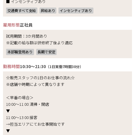
■ インセンティブあり
交通費すべて支給
昇給あり
インセンティブあり
雇用形態
正社員
試用期間：3か月間あり
※記載の給与額は研修終了後より適応
本部職登用あり
長期で安定
勤務時間
10:30～21:30
（1日実働7時間30分）
☆販売スタッフの1日のお仕事の流れ☆
※店舗や時期によって異なります
＜早番の場合＞
10:00～11:00 清掃・開店
▼
11:00～13:00 接客
→担当エリアにてお仕事開始です
▼