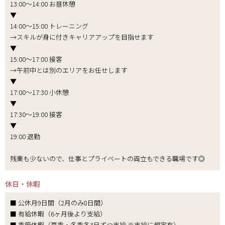
13:00～14:00 お昼休憩
▼
14:00～15:00 トレーニング
→スキルが身に付きキャリアアップを目指せます
▼
15:00～17:00 接客
→午前中とは別のエリアをお任せします
▼
17:00～17:30 小休憩
▼
17:30～19:00 接客
▼
19:00 退勤
残業も少ないので、仕事とプライベートの両立もできる職場です◎
休日・休暇
■ 公休月9日間（2月のみ8日間）
■ 有給休暇（6ヶ月後より支給）
■ 季節休暇（夏季・冬季各3日ずつ支給 ※支給に規定有）