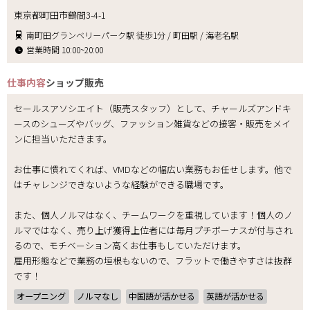
東京都町田市鶴間3-4-1
南町田グランベリーパーク駅 徒歩1分 / 町田駅 / 海老名駅
営業時間 10:00~20:00
仕事内容
ショップ販売
セールスアソシエイト（販売スタッフ）として、チャールズアンドキ
ースのシューズやバッグ、ファッション雑貨などの接客・販売をメイ
ンに担当いただきます。
お仕事に慣れてくれば、VMDなどの幅広い業務もお任せします。他で
はチャレンジできないような経験ができる職場です。
また、個人ノルマはなく、チームワークを重視しています！個人のノ
ルマではなく、売り上げ獲得上位者には毎月プチボーナスが付与され
るので、モチベーション高くお仕事もしていただけます。
雇用形態などで業務の垣根もないので、フラットで働きやすさは抜群
です！
オープニング
ノルマなし
中国語が活かせる
英語が活かせる