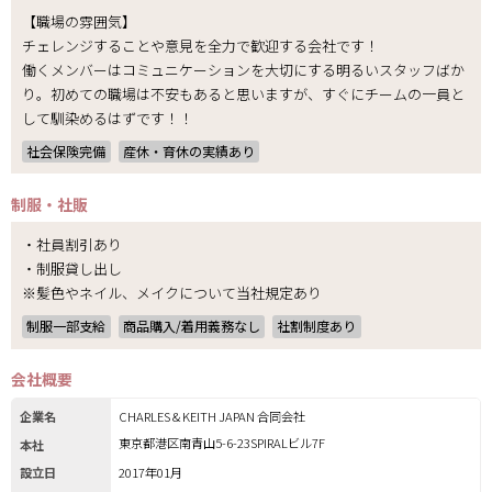
【職場の雰囲気】
チェレンジすることや意見を全力で歓迎する会社です！
働くメンバーはコミュニケーションを大切にする明るいスタッフばか
り。初めての職場は不安もあると思いますが、すぐにチームの一員と
して馴染めるはずです！！
社会保険完備
産休・育休の実績あり
制服・社販
・社員割引あり
・制服貸し出し
※髪色やネイル、メイクについて当社規定あり
制服一部支給
商品購入/着用義務なし
社割制度あり
会社概要
企業名
CHARLES & KEITH JAPAN 合同会社
東京都港区南青山5-6-23SPIRALビル7F
本社
設立日
2017年01月