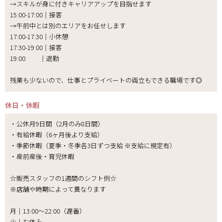
→スキルが身に付きキャリアアップを目指せます
15:00-17:00｜接客
→午前中とは別のエリアをお任せします
17:00-17:30｜小休憩
17:30-19:00｜接客
19:00 ｜退勤
残業も少ないので、仕事とプライベートの両立もできる職場です◎
休日・休暇
・公休月9日間（2月のみ8日間）
・有給休暇（6ヶ月後より支給）
・季節休暇（夏季・冬季各3日ずつ支給 ※支給に規定有）
・産前産後・育児休暇
☆販売スタッフの1週間のシフト例☆
※店舗や時期によって異なります
月｜13:00～22:00（遅番）
火｜お休み