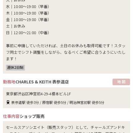
水｜10:00～19:00（早番）
木｜10:00～19:00（早番）
金｜10:00～19:00（早番）
土｜お休み
日｜12:00～21:00（中番）
事前に申請していただければ、土日のお休みも取得可能です！スタッ
フ同士でシフト調整をしながら、なるべくご希望に合うようにいたし
ます！
週休2日制
勤務地
CHARLES & KEITH 表参道店
地 図
東京都渋谷区神宮前4-29-4榎本ビル1F
表参道駅 徒歩3分 / 原宿駅 徒歩5分 / 明治神宮前駅 徒歩5分
仕事内容
ショップ販売
セールスアソシエイト（販売スタッフ）として、チャールズアンドキ