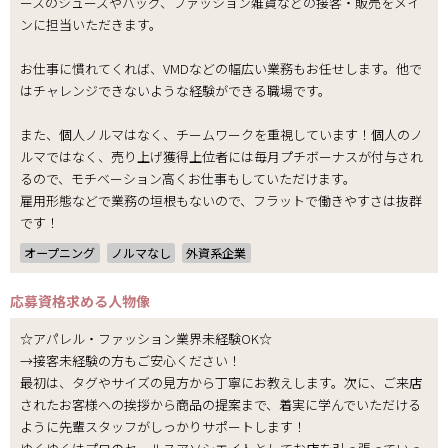
ースのシューズやバッグ、ファッション雑貨などの接客・販売をメイ
ンに担当いただきます。
お仕事に慣れてくれば、VMDなどの幅広い業務もお任せします。他で
はチャレンジできないような経験ができる職場です。
また、個人ノルマはなく、チームワークを重視しています！個人のノ
ルマではなく、売り上げ獲得上位者には毎月プチボーナスが付与され
るので、モチベーション高くお仕事もしていただけます。
雇用形態などで業務の垣根もないので、フラットで働きやすさは抜群
です！
オープニング
ノルマなし
外資系企業
応募資格
求める人物像
☆アパレル・ファッション業界未経験OK☆
→接客未経験の方もご安心ください！
最初は、タグやサイズの見方から丁寧にお教えします。次に、ご来店
されたお客様への挨拶から商品の提案まで、着実に学んでいただける
ように先輩スタッフがしっかりサポートします！