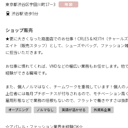
東京都渋谷区宇田川町17－3
地 図
渋谷駅 徒歩5分
ショップ販売
★更に大きくなった路面店でのお仕事！CRLES & KEITH（チャー
エイト（販売スタッフ）として、シューズやバッグ、ファッション
に担当いただきます。
お仕事に慣れてくれば、VMDなどの幅広い業務もお任せします。他
経験ができる職場です。
また、個人ノルマはなく、チームワークを重視しています！個人の
上位者には毎月プチボーナスが付与されるので、モチベーション高
雇用形態などで業務の垣根もないので、フラットで働きやすさは抜
オープニング
ノルマなし
英語が活かせる
外資系企業
☆アパレル・ファッション業界未経験OK☆