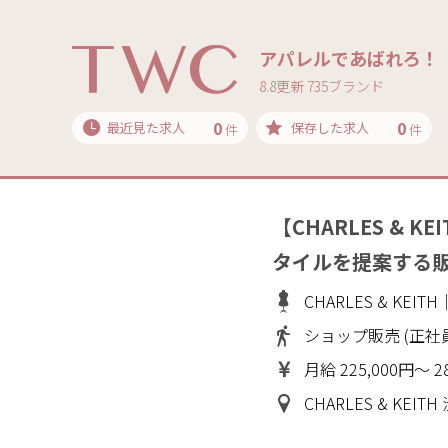
アパレルであばれろ！
8.8更新 735ブランド
0
0
最近見た求人
保存した求人
件
件
【CHARLES & 
タイルを提案する
CHARLES & KE
ショップ販売 (正社
月給 225,000円～ 2
CHARLES & KEI