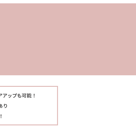
アアップも可能！
あり
！