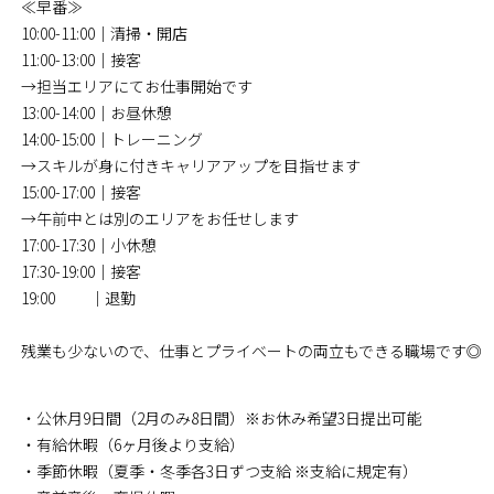
≪早番≫
10:00-11:00｜清掃・開店
11:00-13:00｜接客
→担当エリアにてお仕事開始です
13:00-14:00｜お昼休憩
14:00-15:00｜トレーニング
→スキルが身に付きキャリアアップを目指せます
15:00-17:00｜接客
→午前中とは別のエリアをお任せします
17:00-17:30｜小休憩
17:30-19:00｜接客
19:00 ｜退勤
残業も少ないので、仕事とプライベートの両立もできる職場です◎
・公休月9日間（2月のみ8日間）※お休み希望3日提出可能
・有給休暇（6ヶ月後より支給）
・季節休暇（夏季・冬季各3日ずつ支給 ※支給に規定有）