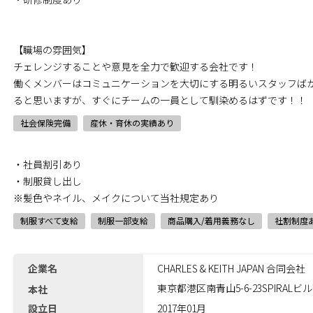
【職場の雰囲気】
チェレンジすることや意見を全力で歓迎する会社です！
働くメンバーはコミュニケーションを大切にする明るいスタッフば
ると思いますが、すぐにチームの一員として馴染めるはずです！！
社会保険完備
産休・育休の実績あり
・社員割引あり
・制服貸し出し
※髪色やネイル、メイクについて当社規定あり
制服すべて支給
制服一部支給
商品購入/着用義務なし
社割制度
企業名
CHARLES & KEITH JAPAN 合同会社
東京都港区南青山5-6-23SPIRALビル
本社
設立日
2017年01月