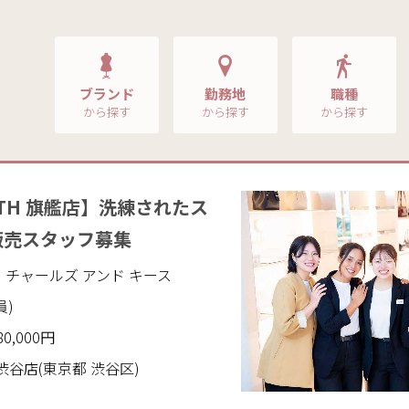
ブランド
勤務地
職種
から探す
から探す
から探す
KEITH 旗艦店】洗練されたス
販売スタッフ募集
ITH｜チャールズ アンド キース
員)
80,000円
TH 渋谷店(東京都 渋谷区)