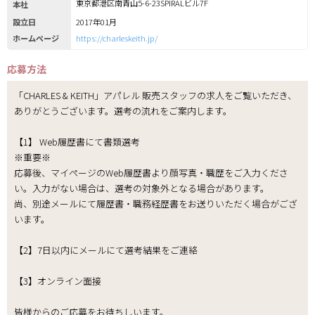
東京都港区南青山5-6-23SPIRALビル7F
本社
設立日
2017年01月
ホームページ
https://charleskeith.jp/
応募方法
「CHARLES & KEITH」アパレル 販売スタッフの求人をご覧いただき、
ありがとうございます。選考の流れをご案内します。
【1】 Web履歴書にて書類選考
※重要※
応募後、マイページのWeb履歴書より顔写真・職歴をご入力くださ
い。入力がない場合は、選考の対象外となる場合があります。
尚、別途メールにて履歴書・職務経歴書をお送りいただく場合がござ
います。
【2】7日以内にメールにて選考結果をご連絡
【3】オンライン面接
皆様からのご応募をお待ちしいます。