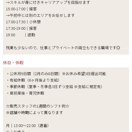
→スキルが身に付きキャリアアップを目指せます
15:00-17:00｜接客
→午前中とは別のエリアをお任せします
17:00-17:30｜小休憩
17:30-19:00｜接客
19:00 ｜退勤
残業も少ないので、仕事とプライベートの両立もできる職場です◎
休日・休暇
・公休月9日間（2月のみ8日間）※お休み希望3日提出可能
・有給休暇（6ヶ月後より支給）
・季節休暇（夏季・冬季各3日ずつ支給 ※支給に規定有）
・産前産後・育児休暇
☆販売スタッフの1週間のシフト例☆
※店舗や時期によって異なります
月｜13:00～22:00（遅番）
火｜お休み