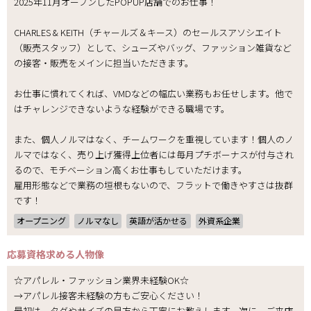
2025年11月オープンしたPOPUP店舗でのお仕事！
CHARLES & KEITH（チャールズ＆キース）のセールスアソシエイト
（販売スタッフ）として、シューズやバッグ、ファッション雑貨など
の接客・販売をメインに担当いただきます。
お仕事に慣れてくれば、VMDなどの幅広い業務もお任せします。他で
はチャレンジできないような経験ができる職場です。
また、個人ノルマはなく、チームワークを重視しています！個人のノ
ルマではなく、売り上げ獲得上位者には毎月プチボーナスが付与され
るので、モチベーション高くお仕事もしていただけます。
雇用形態などで業務の垣根もないので、フラットで働きやすさは抜群
です！
オープニング
ノルマなし
英語が活かせる
外資系企業
応募資格
求める人物像
☆アパレル・ファッション業界未経験OK☆
→アパレル接客未経験の方もご安心ください！
最初は、タグやサイズの見方から丁寧にお教えします。次に、ご来店