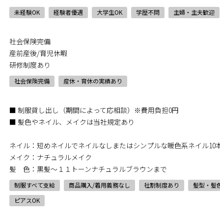
未経験OK
経験者優遇
大学生OK
学歴不問
主婦・主夫歓迎
社会保険完備
産前産後/育児休暇
研修制度あり
社会保険完備
産休・育休の実績あり
■ 制服貸し出し（期間によって応相談）※費用負担0円
■ 髪色やネイル、メイクは当社規定あり
ネイル：短めネイルでネイルなしまたはシンプルな暖色系ネイル10
メイク：ナチュラルメイク
髪 色：黒髪～１１トーンナチュラルブラウンまで
制服すべて支給
商品購入/着用義務なし
社割制度あり
髪型・髪
ピアスOK