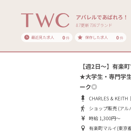
アパレルであばれろ！
8.7更新 736ブランド
0
0
最近見た求人
保存した求人
件
件
【週2日～】有楽
★大学生・専門学生
ーク◎
CHARLES & KE
ショップ販売 (アル
時給 1,300円～
有楽町マルイ(東京都