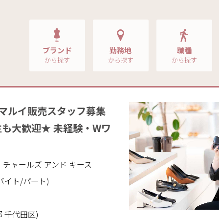
ブランド
勤務地
職種
から探す
から探す
から探す
町マルイ販売スタッフ募集
も大歓迎★ 未経験・Wワ
ITH｜チャールズ アンド キース
バイト/パート)
 千代田区)