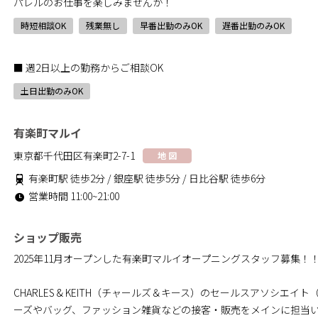
パレルのお仕事を楽しみませんか！
時短相談OK
残業無し
早番出勤のみOK
遅番出勤のみOK
■ 週2日以上の勤務からご相談OK
土日出勤のみOK
有楽町マルイ
東京都千代田区有楽町2-7-1
地 図
有楽町駅 徒歩2分 / 銀座駅 徒歩5分 / 日比谷駅 徒歩6分
営業時間 11:00~21:00
ショップ販売
2025年11月オープンした有楽町マルイオープニングスタッフ募集！
CHARLES & KEITH（チャールズ＆キース）のセールスアソシエ
ーズやバッグ、ファッション雑貨などの接客・販売をメインに担当