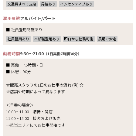
交通費すべて支給
昇給あり
インセンティブあり
雇用形態
アルバイト/パート
■ 社員登用制度あり
社員登用あり
本部職登用あり
即日から勤務可能
長期で安定
勤務時間
9:30～21:30
（1日実働7時間30分）
■ 実働：7.5時間 / 日
■ 休憩：90分
☆販売スタッフの1日のお仕事の流れ (例) ☆
※店舗や時期によって異なります
＜早番の場合＞
10:00～11:00 清掃・開店
11:00～13:00 接客および販売
→担当エリアにてお仕事開始です