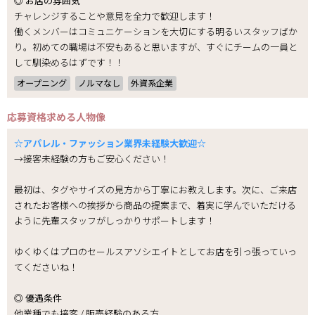
◎ お店の雰囲気
チャレンジすることや意見を全力で歓迎します！
働くメンバーはコミュニケーションを大切にする明るいスタッフばか
り。初めての職場は不安もあると思いますが、すぐにチームの一員と
して馴染めるはずです！！
オープニング
ノルマなし
外資系企業
応募資格
求める人物像
☆アパレル・ファッション業界未経験大歓迎☆
→接客未経験の方もご安心ください！
最初は、タグやサイズの見方から丁寧にお教えします。次に、ご来店
されたお客様への挨拶から商品の提案まで、着実に学んでいただける
ように先輩スタッフがしっかりサポートします！
ゆくゆくはプロのセールスアソシエイトとしてお店を引っ張っていっ
てくださいね！
◎ 優遇条件
他業種でも接客 / 販売経験のある方