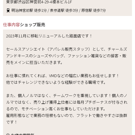
東京都渋谷区神宮前4-29-4榎本ビル1F
明治神宮前駅 徒歩1分 / 表参道駅 徒歩3分 / 原宿駅 徒歩7分
仕事内容
ショップ販売
2023年11月に移転リニューアルした路面店です！
セールスアソシエイト（アパレル販売スタッフ）として、チャールズ
アンドキースのシューズやバッグ、ファッション雑貨などの接客・販
売をメインに担当いただきます。
お仕事に慣れてくれば、VMDなどの幅広い業務もお任せします！
他ではチャレンジできないような経験ができる職場です。
また、個人ノルマはなく、チームワークを重視しています！個人のノ
ルマではなく、売り上げ獲得上位者には毎月プチボーナスが付与され
るので、モチベーション高くお仕事もしていただけます。
雇用形態などで業務の垣根もないので、フラットで働きやすさは抜群
です！