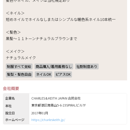
髪色やネイル、メイクは当社規定あり
＜ネイル＞
短めネイルでネイルなしまたはシンプルな暖色系ネイル10本統一
＜髪色＞
黒髪～１１トーンナチュラルブラウンまで
＜メイク＞
ナチュラルメイク
制服すべて支給
商品購入/着用義務なし
社割制度あり
髪型・髪色自由
ネイルOK
ピアスOK
会社概要
企業名
CHARLES & KEITH JAPAN 合同会社
東京都港区南青山5-6-23SPIRALビル7F
本社
設立日
2017年01月
ホームページ
https://charleskeith.jp/