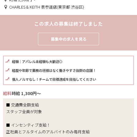
CHARLES & KEITH 表参道店(東京都 渋谷区)
この求人の募集は終了しました
募集中の求人を見る
経験｜アパレル未経験も大歓迎◎
経歴や年齢で業務の垣根はなく働きやすさ抜群の店舗！
個人ノルマなし！チームで目標達成を目指してください
給料
時給 1,300円～
■ 交通費全額支給
スタッフ全員が対象
■ インセンティブ支給！
正社員とフルタイムのアルバイトのみ毎月支給