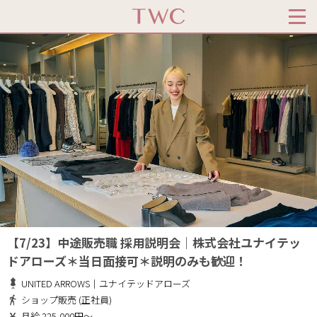
【7/23】中途販売職 採用説明会｜株式会社ユナイテッ
ドアローズ＊当日面接可＊説明のみも歓迎！
UNITED ARROWS｜ユナイテッドアローズ
ショップ販売 (正社員)
月給 225,000円～