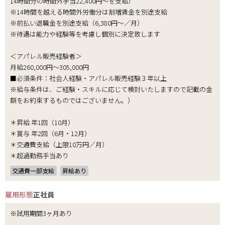
14時間分の時間外手当22,400円～を支給）
※14時間を越える時間外労働分は割増賃金を別途支給
※前払い退職金を別途支給（6,380円～／月）
※待遇は能力や経験等を考慮し個別に決定致します
＜アパレル販売経験者＞
月給260,000円～305,000円
■必須条件：社会人経験・アパレル販売経験３年以上
※給与条件は、ご経験・スキルに応じて検討いたしますので記載の金
額をお約束するものではございません。）
＊昇給 年1回（10月）
＊賞与 年2回（6月・12月）
＊交通費支給（上限10万円／月）
＊超過勤務手当あり
交通費一部支給
昇給あり
雇用形態
正社員
※試用期間3ヶ月あり