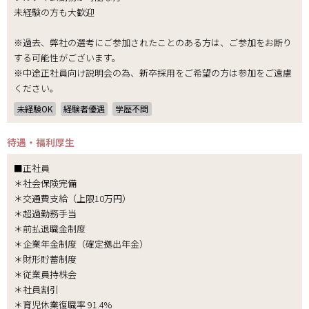
未経験の方も大歓迎
※過去、弊社の選考にご参加されたことのある方は、ご参加をお断り
する可能性がございます。
※中途正社員向け説明会の為、新卒採用をご希望の方は参加をご遠慮
ください。
未経験OK
経験者優遇
学歴不問
待遇・福利厚生
■正社員
＊社会保険完備
＊交通費支給（上限10万円）
＊超過勤務手当
＊前払退職金制度
＊企業年金制度（確定拠出年金）
＊財形貯蓄制度
＊従業員持株会
＊社員割引
＊育児休業復職率 91.4%