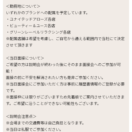
＜勤務地について＞
いずれかのブランドへの配属を予定しています。
・ユナイテッドアローズ各店
・ビューティー＆ユース各店
・グリーンレーベルリラクシング各店
※配属店舗は希望を考慮し、ご自宅から通える範囲内で当社にて決定
させて頂きます
＜当日面接について＞
ご希望の方は説明会が終わった後にそのまま面接会へのご参加が可
能！
面接の前に不安を解消されたい方も是非ご参加ください。
※当日面接会にご参加いただく方は事前に履歴書情報のご登録が必要
です。
※面接枠には限りがございますため先着順でご案内させていただきま
す。ご希望に沿うことができない可能性もございます。
＜説明会注意点＞
※会場までの交通費等は自己負担となります。
※当日は私服でご参加ください。