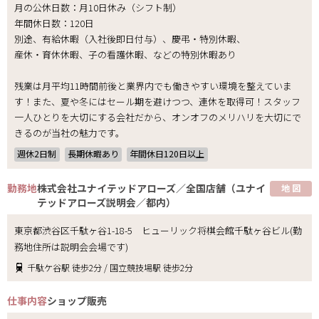
月の公休日数：月10日休み（シフト制）
年間休日数：120日
別途、有給休暇（入社後即日付与）、慶弔・特別休暇、
産休・育休休暇、子の看護休暇、などの特別休暇あり
残業は月平均11時間前後と業界内でも働きやすい環境を整えていま
す！また、夏や冬にはセール期を避けつつ、連休を取得可！スタッフ
一人ひとりを大切にする会社だから、オンオフのメリハリを大切にで
きるのが当社の魅力です。
週休2日制
長期休暇あり
年間休日120日以上
勤務地
株式会社ユナイテッドアローズ／全国店舗（ユナイ
地 図
テッドアローズ説明会／都内）
東京都渋谷区千駄ヶ谷1-18-5 ヒューリック将棋会館千駄ヶ谷ビル(勤
務地住所は説明会会場です)
千駄ケ谷駅 徒歩2分 / 国立競技場駅 徒歩2分
仕事内容
ショップ販売