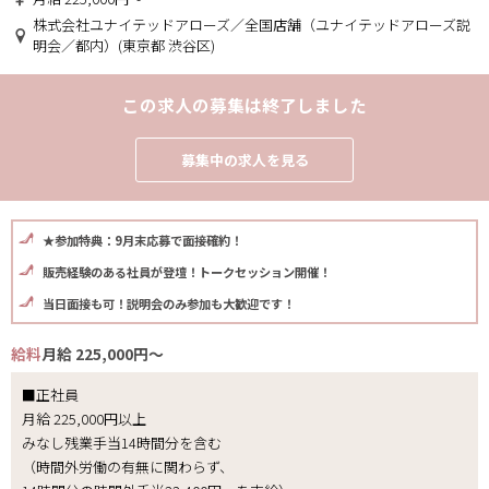
株式会社ユナイテッドアローズ／全国店舗（ユナイテッドアローズ説
明会／都内）(東京都 渋谷区)
この求人の募集は終了しました
募集中の求人を見る
★参加特典：9月末応募で面接確約！
販売経験のある社員が登壇！トークセッション開催！
当日面接も可！説明会のみ参加も大歓迎です！
給料
月給 225,000円～
■正社員
月給 225,000円以上
みなし残業手当14時間分を含む
（時間外労働の有無に関わらず、