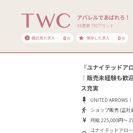
アパレルであばれろ！
8.6更新 730ブランド
0
0
最近見た求人
保存した求人
件
件
『ユナイテッドア
｜販売未経験も歓
ス充実
UNITED ARRO
ショップ販売 (正社
月給 225,000円～ 2
ユナイテッドアローズ