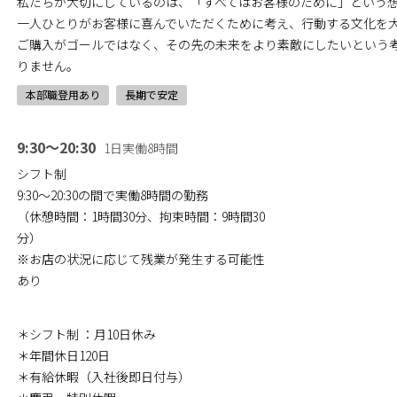
私たちが大切にしているのは、「すべてはお客様のために」という
一人ひとりがお客様に喜んでいただくために考え、行動する文化を
ご購入がゴールではなく、その先の未来をより素敵にしたいという
りません。
本部職登用あり
長期で安定
9:30～20:30
1日実働8時間
シフト制
9:30～20:30の間で実働8時間の勤務
（休憩時間：1時間30分、拘束時間：9時間30
分）
※お店の状況に応じて残業が発生する可能性
あり
＊シフト制 ：月10日休み
＊年間休日120日
＊有給休暇（入社後即日付与）