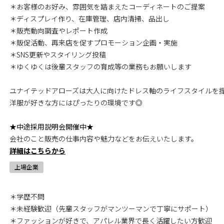
＊お客様のお好み、雰囲気を踏まえたコーディネートのご提案
＊ディスプレイ作り、在庫管理、店内清掃、品出し
＊販売動向調査やレポート作成
＊販促活動、再来店を促すプロモーション企画・実施
＊SNS更新やスタイリング投稿
＊ゆくゆくは後輩スタッフの育成等の業務もお願いします
ユナイテッドアローズは大人に向けたドレス軸のライフスタイルを
洋服が好きな方にはぴったりの環境です◎
★中途採用説明会開催中★
会社のこと販売の仕事内容や魅力などをお伝えいたします。
詳細はこちらから
上場企業
＊学歴不問
＊未経験歓迎（先輩スタッフがマンツーマンで丁寧にサポート）
＊ファッションが好きで、アパレル業界で長く活躍したい方歓迎