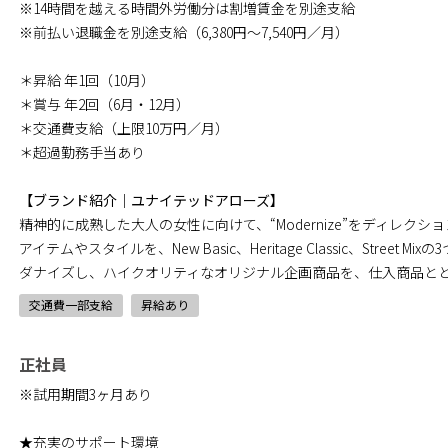
※14時間を越える時間外労働分は割増賃金を別途支給
※前払い退職金を別途支給（6,380円～7,540円／月）
＊昇給 年1回（10月）
＊賞与 年2回（6月・12月）
＊交通費支給（上限10万円／月）
＊超過勤務手当あり
【ブランド紹介｜ユナイテッドアローズ】
精神的に成熟した大人の女性に向けて、“Modernize”をディレク
アイテムやスタイルを、New Basic、Heritage Classic、Street
ダナイズし、ハイクオリティなオリジナル企画商品を、仕入商品と
交通費一部支給
昇給あり
正社員
※試用期間3ヶ月あり
★充実のサポート環境