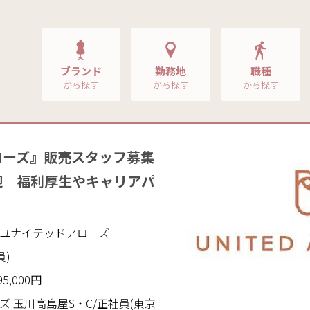
ブランド
勤務地
職種
から探す
から探す
から探す
ローズ』販売スタッフ募集
迎｜福利厚生やキャリアパ
WS｜ユナイテッドアローズ
員)
95,000円
 玉川高島屋S・C/正社員(東京