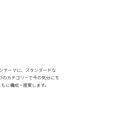
ションテーマに、スタンダードな
 Mixの3つのカテゴリーで今の気分にモ
ともに構成・提案します。