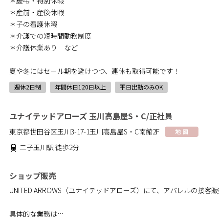
＊慶弔・特別休暇
＊産前・産後休暇
＊子の看護休暇
＊介護での短時間勤務制度
＊介護休業あり など
夏や冬にはセール期を避けつつ、連休も取得可能です！
週休2日制
年間休日120日以上
平日出勤のみOK
ユナイテッドアローズ 玉川高島屋S・C/正社員
東京都世田谷区玉川3-17-1玉川高島屋S・C南館2F
地 図
二子玉川駅 徒歩2分
ショップ販売
UNITED ARROWS（ユナイテッドアローズ）にて、アパレルの接
具体的な業務は…