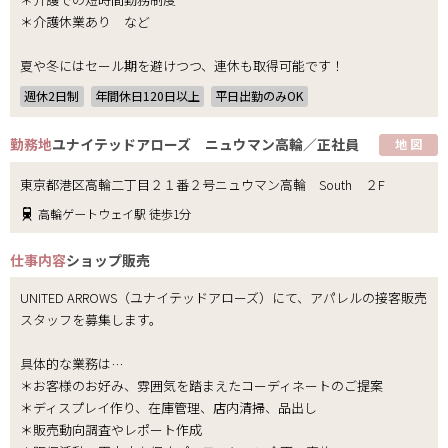
＊介護休業あり など
夏や冬にはセール期を避けつつ、連休も取得可能です！
週休2日制
年間休日120日以上
平日出勤のみOK
勤務地
ユナイテッドアローズ ニュウマン高輪／正社員
地 図
東京都港区高輪二丁目２１番２号ニュウマン高輪 South ２F
高輪ゲートウェイ駅 徒歩1分
仕事内容
ショップ販売
UNITED ARROWS（ユナイテッドアローズ）にて、アパレルの接客販売
スタッフを募集します。
具体的な業務は…
＊お客様のお好み、雰囲気を踏まえたコーディネートのご提案
＊ディスプレイ作り、在庫管理、店内清掃、品出し
＊販売動向調査やレポート作成