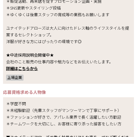
＊販促活動、再来店を促すプロモーション企画・実施
＊SNS更新やスタイリング投稿
＊ゆくゆくは後輩スタッフの育成等の業務もお願いします
ユナイテッドアローズは大人に向けたドレス軸のライフスタイルを提
案するセレクトショップ。
洋服が好きな方にはぴったりの環境です◎
★中途採用説明会開催中★
会社のこと販売の仕事内容や魅力などをお伝えいたします。
詳細はこちらから
上場企業
応募資格
求める人物像
＊学歴不問
＊未経験歓迎（先輩スタッフがマンツーマンで丁寧にサポート）
＊ファッションが好きで、アパレル業界で長く活躍したい方歓迎
＊チームワークを大切にし、お客様に寄り添った接客をしたい方