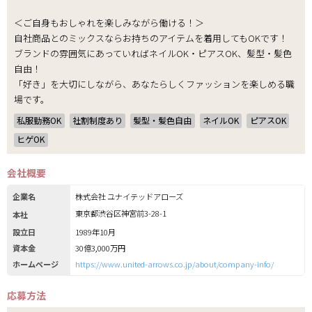
＜ご自身もおしゃれを楽しみながら働ける！＞
自社商品とのミックスならお持ちのアイテムを着用してもOKです！
ブランドの雰囲気にあっていればネイルOK・ピアスOK、髪型・髪色
自由！
「好き」を大切にしながら、あなたらしくファッションを楽しめる職
場です。
私服勤務OK
社割制度あり
髪型・髪色自由
ネイルOK
ピアスOK
ヒゲOK
会社概要
企業名
株式会社 ユナイテッドアローズ
東京都渋谷区神宮前3-28-1
本社
設立日
1989年10月
資本金
30億3,000万円
ホームページ
https://www.united-arrows.co.jp/about/company-info/
応募方法