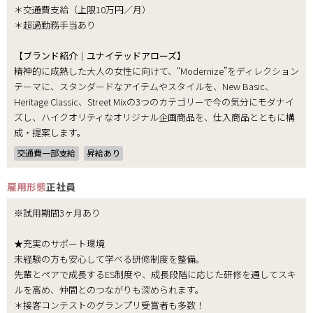
＊交通費支給（上限10万円／月）
＊超過勤務手当あり
【ブランド紹介｜ユナイテッドアローズ】
精神的に成熟した大人の女性に向けて、“Modernize”をディレクション
テーマに、スタンダードなアイテムやスタイルを、New Basic、
Heritage Classic、Street Mixの3つのカテゴリーで今の気分にモダナイ
ズし、ハイクオリティなオリジナル企画商品を、仕入商品とともに構
成・提案します。
交通費一部支給
昇給あり
雇用形態
正社員
※試用期間3ヶ月あり
★充実のサポート環境
未経験の方も安心して学べる研修制度を整備。
先輩とペアで成長するES制度や、成長段階に応じた研修を通してスキ
ルを高め、仲間とのつながりも深められます。
＊接客コンテストのグランプリ受賞者も多数！