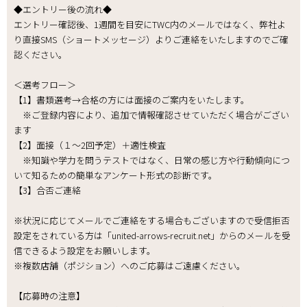
◆エントリー後の流れ◆
エントリー確認後、1週間を目安にTWC内のメールではなく、弊社よ
り直接SMS（ショートメッセージ）よりご連絡をいたしますのでご確
認ください。
＜選考フロー＞
【1】書類選考→合格の方には面接のご案内をいたします。
※ご登録内容により、追加で情報確認させていただく場合がござい
ます
【2】面接（１～2回予定）＋適性検査
※知識や学力を問うテストではなく、日常の感じ方や行動傾向につ
いて知るための簡単なアンケート形式の診断です。
【3】合否ご連絡
※状況に応じてメールでご連絡をする場合もございますので受信拒否
設定をされている方は「united-arrows-recruit.net」からのメールを受
信できるよう設定をお願いします。
※複数店舗（ポジション）へのご応募はご遠慮ください。
【応募時の注意】