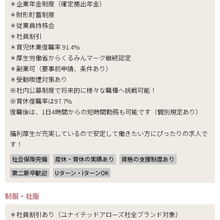
＊企業年金制度（確定拠出年金）
＊財形貯蓄制度
＊従業員持株会
＊社員割引
＊育児休業復職率 91.4%
＊厚生労働省からくるみんマーク継続認定
＊副業可（要事前申請、条件あり）
＊受動喫煙対策あり
※社内公募制度で将来的に様々な職種へ挑戦可能！
※育休復職率は97.7%
復職後は、1日4時間からの短時間勤務も可能です（個別規定あり）
福利厚生が充実しているので安定して働きたい方にぴったりの求人で
す！
社会保険完備
産休・育休の実績あり
資格の支援制度あり
第二新卒歓迎
Uターン・IターンOK
制服・社販
＊社員割引あり（ユナイテッドアローズ社全ブランド対象）