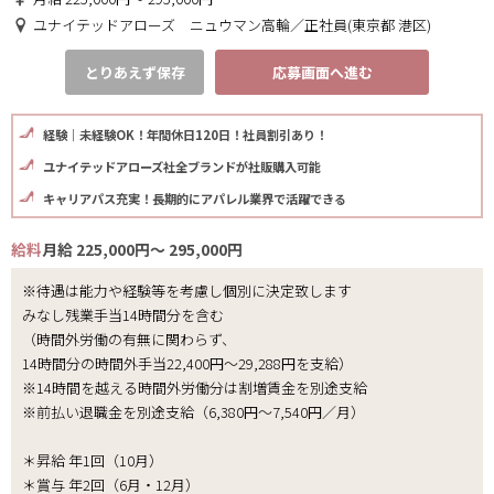
ユナイテッドアローズ ニュウマン高輪／正社員(東京都 港区)
とりあえず保存
応募画面へ進む
経験｜未経験OK！年間休日120日！社員割引あり！
ユナイテッドアローズ社全ブランドが社販購入可能
キャリアパス充実！長期的にアパレル業界で活躍できる
給料
月給 225,000円～ 295,000円
※待遇は能力や経験等を考慮し個別に決定致します
みなし残業手当14時間分を含む
（時間外労働の有無に関わらず、
14時間分の時間外手当22,400円～29,288円を支給）
※14時間を越える時間外労働分は割増賃金を別途支給
※前払い退職金を別途支給（6,380円～7,540円／月）
＊昇給 年1回（10月）
＊賞与 年2回（6月・12月）