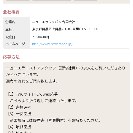
会社概要
企業名
ニューエラジャパン 合同会社
東京都目黒区上目黒2-1-1中目黒GTタワー18F
本社
設立日
2004年10月
ホームページ
http://www.neweracap.jp/
応募方法
ニューエラ｜ストアスタッフ（契約社員）の求人をご覧いただきあり
がとうございます。
選考の流れをご案内致します。
【1】TWCサイトにてweb応募
こちらより折り返しご連絡いたします。
【2】書類選考
【3】一次面接
※面接時には履歴書（写真貼付）をお持ちください。
【4】最終面接