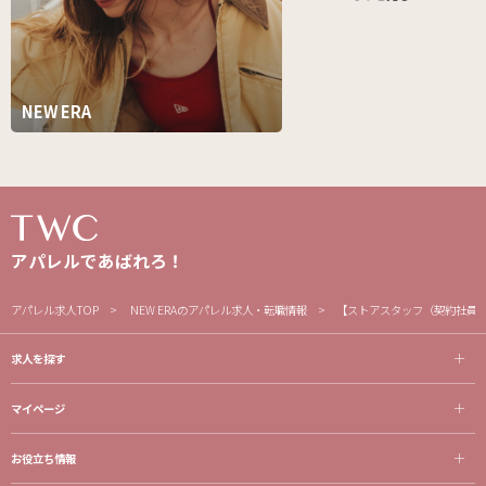
NEW ERA
アパレルであばれろ！
アパレル求人TOP
NEW ERAのアパレル求人・転職情報
【ストアスタッフ（契約社員）
求人を探す
マイページ
お役立ち情報