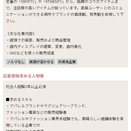
定番の「59FIFTY」や「9TWENTY」から、話題のコラボアイテムま
で、注目度の高いアイテムが揃っています。直接ユーザーとのコミュ
ニケーションができる場所でブランドの価値観、世界観を体現して下
さい。
《主な仕事内容》
・店頭での接客、販売および商品管理
・店内ディスプレイの提案、変更、店内美化
・SNSなどを使った販売促進
ノルマなし
英語が活かせる
外資系企業
応募資格
求める人物像
社会人経験2年以上必須
■求めるスキル
・アパレルブランドやラグジュアリーブランド、
ファッション雑貨などの販売経験者
・アパレルやファッション業界未経験でも、素晴らしい店舗体験を実
現している企業での