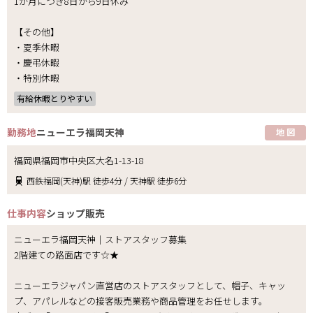
1か月につき8日から9日休み
【その他】
・夏季休暇
・慶弔休暇
・特別休暇
有給休暇とりやすい
勤務地
ニューエラ福岡天神
地 図
福岡県福岡市中央区大名1-13-18
西鉄福岡(天神)駅 徒歩4分 / 天神駅 徒歩6分
仕事内容
ショップ販売
ニューエラ福岡天神｜ストアスタッフ募集
2階建ての路面店です☆★
ニューエラジャパン直営店のストアスタッフとして、帽子、キャッ
プ、アパレルなどの接客販売業務や商品管理をお任せします。