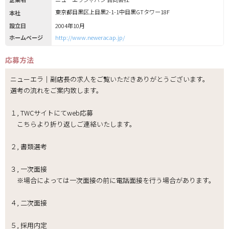
東京都目黒区上目黒2-1-1中目黒GTタワー18F
本社
設立日
2004年10月
ホームページ
http://www.neweracap.jp/
応募方法
ニューエラ｜副店長の求人をご覧いただきありがとうございます。
選考の流れをご案内致します。
１, TWCサイトにてweb応募
こちらより折り返しご連絡いたします。
２, 書類選考
３, 一次面接
※場合によっては一次面接の前に電話面接を行う場合があります。
４, 二次面接
５, 採用内定