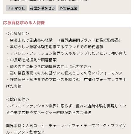
ノルマなし
英語が活かせる
外資系企業
応募資格
求める人物像
＜必須条件＞
・店長または副店長の経験 （百貨店展開ブランド勤務経験優遇）
・素晴らしい顧客体験を追求するブランドでの勤務経験
・アパレル・ファッション業界でスキルアップしたいという強い意志
・中長期を見据えた顧客構築
・顧客志向に基づき店舗体験の向上に尽力できる
・高い接客販売スキルに基づいた個人としての高いパフォーマンス
・課題発見～解決までのプロセスを繰り返し店舗パフォーマンスを上
げた実績
＜歓迎条件＞
アパレル・ファッション業界に限らず、優れた店舗体験を実現してい
る企業で店長やマネージャー経験がある方は優遇
業界事例：人気コーヒーチェーン・カフェ・テーマパーク・ブライダ
ル・コスメ・飲食など