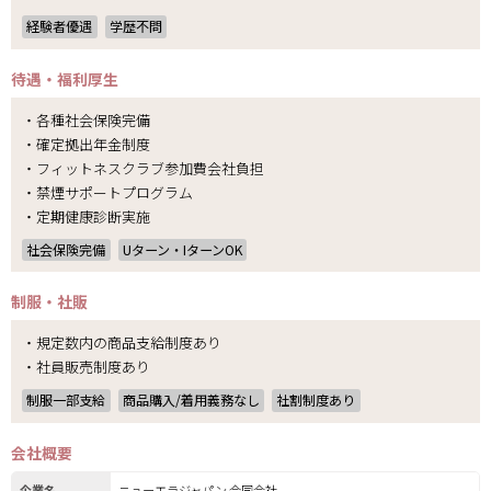
経験者優遇
学歴不問
待遇・福利厚生
・各種社会保険完備
・確定拠出年金制度
・フィットネスクラブ参加費会社負担
・禁煙サポートプログラム
・定期健康診断実施
社会保険完備
Uターン・IターンOK
制服・社販
・規定数内の商品支給制度あり
・社員販売制度あり
制服一部支給
商品購入/着用義務なし
社割制度あり
会社概要
企業名
ニューエラジャパン 合同会社