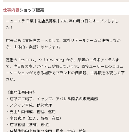
仕事内容
ショップ販売
ニューエラ 千葉｜副店長募集｜2025年10月31日にオープンしまし
た！
店長ともに責任者の一人として、本社リテールチームと連携しなが
ら、主体的に業務にあたります。
定番の「59FIFTY」や「9TWENTY」から、話題のコラボアイテムま
で、注目度の高いアイテムが揃っています。直接ユーザーとのコミュ
ニケーションができる場所でブランドの価値観、世界観を体現して下
さい。
《主な仕事内容》
・店頭にて帽子、キャップ、アパレル商品の販売業務
・スタッフ育成、勤怠管理
・売上計画作成、管理、運用
・商品管理（仕入、販売、在庫）
・店頭管理（装飾、販促）
・店舗体験向上施策の企画、提案、実施、検証