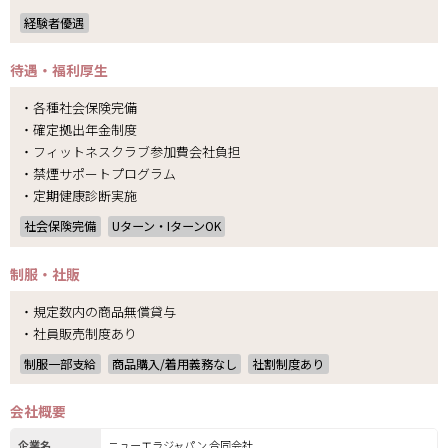
経験者優遇
待遇・福利厚生
・各種社会保険完備
・確定拠出年金制度
・フィットネスクラブ参加費会社負担
・禁煙サポートプログラム
・定期健康診断実施
社会保険完備
Uターン・IターンOK
制服・社販
・規定数内の商品無償貸与
・社員販売制度あり
制服一部支給
商品購入/着用義務なし
社割制度あり
会社概要
企業名
ニューエラジャパン 合同会社