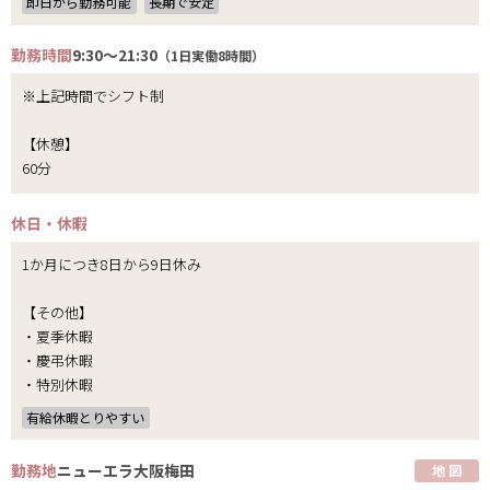
即日から勤務可能
長期で安定
勤務時間
9:30～21:30
（1日実働8時間）
※上記時間でシフト制
【休憩】
60分
休日・休暇
1か月につき8日から9日休み
【その他】
・夏季休暇
・慶弔休暇
・特別休暇
有給休暇とりやすい
勤務地
ニューエラ大阪梅田
地 図