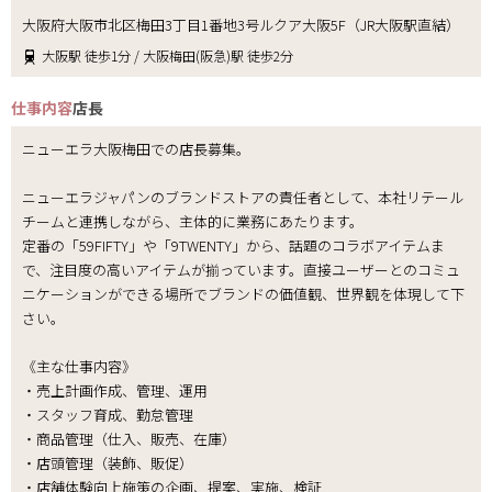
大阪府大阪市北区梅田3丁目1番地3号ルクア大阪5F（JR大阪駅直結）
大阪駅 徒歩1分 / 大阪梅田(阪急)駅 徒歩2分
仕事内容
店長
ニューエラ大阪梅田での店長募集。
ニューエラジャパンのブランドストアの責任者として、本社リテール
チームと連携しながら、主体的に業務にあたります。
定番の「59FIFTY」や「9TWENTY」から、話題のコラボアイテムま
で、注目度の高いアイテムが揃っています。直接ユーザーとのコミュ
ニケーションができる場所でブランドの価値観、世界観を体現して下
さい。
《主な仕事内容》
・売上計画作成、管理、運用
・スタッフ育成、勤怠管理
・商品管理（仕入、販売、在庫）
・店頭管理（装飾、販促）
・店舗体験向上施策の企画、提案、実施、検証