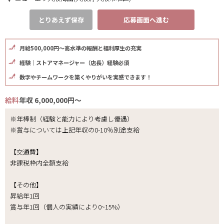
とりあえず保存
応募画面へ進む
月給500,000円～高水準の報酬と福利厚生の充実
経験｜ストアマネージャー（店長）経験必須
数字やチームワークを築くやりがいを実感できます！
給料
年収 6,000,000円～
※年棒制（経験と能力により考慮し優遇）
※賞与については上記年収の0-10％別途支給
【交通費】
非課税枠内全額支給
【その他】
昇給年1回
賞与年1回（個人の実績により0~15%）