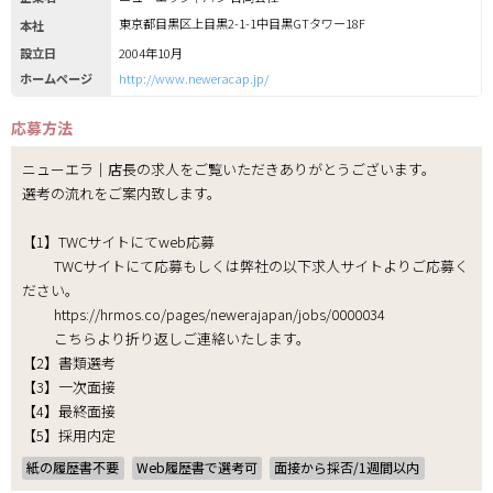
東京都目黒区上目黒2-1-1中目黒GTタワー18F
本社
設立日
2004年10月
ホームページ
http://www.neweracap.jp/
応募方法
ニューエラ｜店長の求人をご覧いただきありがとうございます。
選考の流れをご案内致します。
【1】TWCサイトにてweb応募
TWCサイトにて応募もしくは弊社の以下求人サイトよりご応募く
ださい。
https://hrmos.co/pages/newerajapan/jobs/0000034
こちらより折り返しご連絡いたします。
【2】書類選考
【3】一次面接
【4】最終面接
【5】採用内定
紙の履歴書不要
Web履歴書で選考可
面接から採否/1週間以内