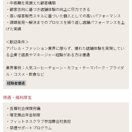
・中長期を見据えた顧客構築
・顧客志向に基づき店舗体験の向上に尽力できる
・高い接客販売スキルに基づいた個人としての高いパフォーマンス
・課題発見～解決までのプロセスを繰り返し店舗パフォーマンスを上
げた実績
＜歓迎条件＞
アパレル・ファッション業界に限らず、優れた店舗体験を実現してい
る企業で店長やマネージャー経験がある方は優遇
業界事例：人気コーヒーチェーン・カフェ・テーマパーク・ブライダ
ル・コスメ・飲食など
経験者優遇
待遇・福利厚生
・各種社会保険完備
・確定拠出年金制度
・フィットネスクラブ参加費会社負担
・禁煙サポートプログラム