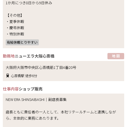
1か月につき8日から9日休み
【その他】
・夏季休暇
・慶弔休暇
・特別休暇
有給休暇とりやすい
勤務地
ニューエラ大阪心斎橋
地 図
大阪府大阪市中央区心斎橋筋1丁目4番20号
心斎橋駅 徒歩6分
仕事内容
ショップ販売
NEW ERA SHINSAIBASHI｜副店長募集
店長ともに責任者の一人として、本社リテールチームと連携しなが
ら、主体的に業務にあたります。