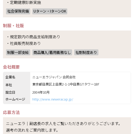
・定期健康診断実施
社会保険完備
Uターン・IターンOK
制服・社販
・規定数内の商品支給制度あり
・社員販売制度あり
制服一部支給
商品購入/着用義務なし
社割制度あり
会社概要
企業名
ニューエラジャパン 合同会社
東京都目黒区上目黒2-1-1中目黒GTタワー18F
本社
設立日
2004年10月
ホームページ
http://www.neweracap.jp/
応募方法
ニューエラ｜副店長の求人をご覧いただきありがとうございます。
選考の流れをご案内致します。