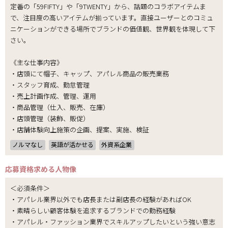
定番の「59FIFTY」や「9TWENTY」から、話題のコラボアイテムま
で、注目度の高いアイテムが揃っています。直接ユーザーとのコミュ
ニケーションができる場所でブランドの価値観、世界観を体現して下
さい。
《主な仕事内容》
・店頭にて帽子、キャップ、アパレル商品の販売業務
・スタッフ育成、勤怠管理
・売上計画作成、管理、運用
・商品管理（仕入、販売、在庫）
・店頭管理（装飾、販促）
・店舗体験向上施策の企画、提案、実施、検証
ノルマなし
英語が活かせる
外資系企業
応募資格
求める人物像
＜必須条件＞
・アパレル業界以外でも店長または副店長の経験があればOK
・素晴らしい顧客体験を追求するブランドでの勤務経験
・アパレル・ファッション業界でスキルアップしたいという強い意志