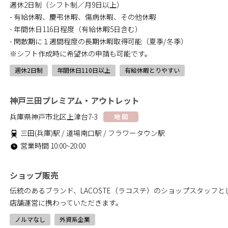
週休2日制（シフト制／月9日以上）
- 有給休暇、慶弔休暇、傷病休暇、その他休暇
- 年間休日116日程度（有給休暇5日含む）
- 閑散期に１週間程度の長期休暇取得可能（夏季/冬季）
※シフト作成時に希望休の申請も可能です。
週休2日制
年間休日110日以上
有給休暇とりやすい
神戸三田プレミアム・アウトレット
兵庫県神戸市北区上津台7-3
地 図
三田(兵庫)駅 / 道場南口駅 / フラワータウン駅
営業時間 10:00~20:00
ショップ販売
伝統のあるブランド、LACOSTE（ラコステ）のショップスタッフ
店舗運営に携わっていただきます。
ノルマなし
外資系企業