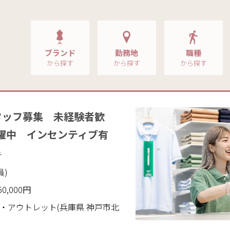
ブランド
勤務地
職種
から探す
から探す
から探す
タッフ募集 未経験者歓
活躍中 インセンティブ有
テ
員)
50,000円
・アウトレット(兵庫県 神戸市北