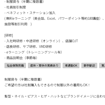
- 制服貸与（半期に複数着）
- 社員割引制度
- ベネフィット・ステーション加入
( 無料eラーニング（英会話、Excel、パワーポイント等約180講
施設等割引利用 )
[研修]
- 入社時研修・中途研修（オンライン）、店舗OJT
- 店長研修、サブ研修、VMD研修
- eラーニング（トレーニングツール有）
- 商品説明会（季節毎）
社会保険完備
産休・育休の実績あり
車通勤OK
新卒歓迎
第
制服貸与（半期に複数着）
ご希望の方は社割購入もできるので制服以外の着用もOK！
髪型・ネイル・ピアス・ヒゲ・ハットなどブランドイメージに合わせ