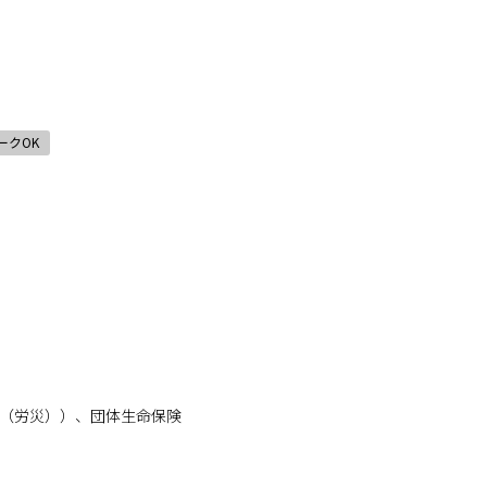
ークOK
険（労災））、団体生命保険