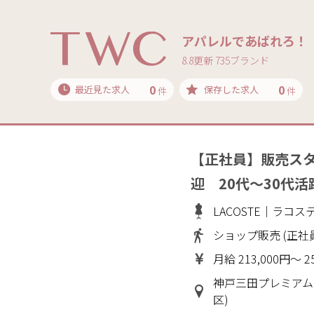
アパレルであばれろ！
8.8更新 735ブランド
0
0
最近見た求人
保存した求人
件
件
【正社員】販売ス
迎 20代～30代
LACOSTE｜ラコス
ショップ販売 (正社
月給 213,000円～ 2
神戸三田プレミアム
区)