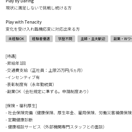
Play by Daring
現状に満足しないで挑戦し続ける方
Play with Tenacity
変化を受け入れ臨機応変に対応出来る方
未経験OK
経験者優遇
学歴不問
主婦・主夫歓迎
副業・Wワ
[待遇]
-昇給年1回
-交通費支給（正社員：上限25万円/6ヵ月）
-インセンティブ有
-表彰制度有（永年勤続賞）
-副業OK（会社規定に準ずる。申請制度あり）
[保険・福利厚生]
- 社会保険完備（健康保険、厚生年金、雇用保険、労働災害補償保
- 定期健康診断
- 健康相談サービス（外部機関専門スタッフとの面談）