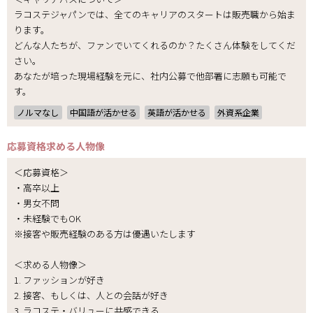
ラコステジャパンでは、全てのキャリアのスタートは販売職から始ま
ります。
どんな人たちが、ファンでいてくれるのか？たくさん体験をしてくだ
さい。
あなたが培った現場経験を元に、社内公募で他部署に志願も可能で
す。
ノルマなし
中国語が活かせる
英語が活かせる
外資系企業
応募資格
求める人物像
＜応募資格＞
・高卒以上
・男女不問
・未経験でもOK
※接客や販売経験のある方は優遇いたします
＜求める人物像＞
1. ファッションが好き
2. 接客、もしくは、人との会話が好き
3. ラコステ・バリューに共感できる