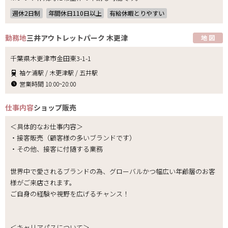
週休2日制
年間休日110日以上
有給休暇とりやすい
勤務地
三井アウトレットパーク 木更津
地 図
千葉県木更津市金田東3-1-1
袖ケ浦駅 / 木更津駅 / 五井駅
営業時間 10:00~20:00
仕事内容
ショップ販売
＜具体的なお仕事内容＞
・接客販売（顧客様の多いブランドです）
・その他、接客に付随する業務
世界中で愛されるブランドの為、グローバルかつ幅広い年齢層のお客
様がご来店されます。
ご自身の経験や視野を広げるチャンス！
＜キャリアパスについて＞