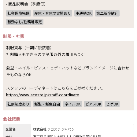
- 商品説明会（季節毎）
社会保険完備
産休・育休の実績あり
車通勤OK
第二新卒歓迎
転勤なし/勤務地限定
制服・社販
制服貸与（半期に複数着）
社割購入もできるので制服以外の着用もOK！
髪型・ネイル・ピアス・ヒゲ・ハットなどブランドイメージに合わせ
たものならOK
スタッフのコーディネートはこちらをご参考ください。
https://www.lacoste.jp/staff-coordinate
社割制度あり
髪型・髪色自由
ネイルOK
ピアスOK
ヒゲOK
会社概要
企業名
株式会社 ラコステ ジャパン
東京都品川区上大崎3-1-1 JR東急目黒ビル3階
本社