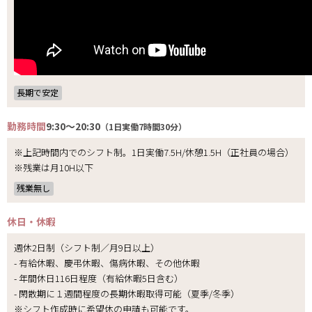
長期で安定
勤務時間
9:30～20:30
（1日実働7時間30分）
※上記時間内でのシフト制。1日実働7.5H/休憩1.5H（正社員の場合）
※残業は月10H以下
残業無し
休日・休暇
週休2日制（シフト制／月9日以上）
- 有給休暇、慶弔休暇、傷病休暇、その他休暇
- 年間休日116日程度（有給休暇5日含む）
- 閑散期に１週間程度の長期休暇取得可能（夏季/冬季）
※シフト作成時に希望休の申請も可能です。