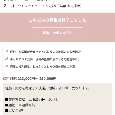
三井アウトレットパーク 木更津(千葉県 木更津市)
この求人の募集は終了しました
募集中の求人を見る
経験｜お洋服が大好きでアパレルに初挑戦の方も大歓迎
キャリアパス充実！現場の経験を活かせる可能性あり。
充実の福利厚生。しっかりとした休日休暇をご用意。
給料
月給 213,000円～ 250,000円
経験・実力を考慮して決定。地域により若干異なります。
■交通費支給：上限25万円（6ヵ月）
■通勤：車通勤可能
■昇給年1回