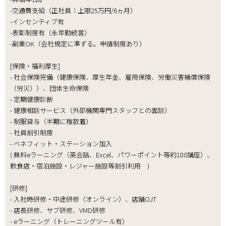
-交通費支給（正社員：上限25万円/6ヵ月）
-インセンティブ有
-表彰制度有（永年勤続賞）
-副業OK（会社規定に準ずる。申請制度あり）
[保険・福利厚生]
- 社会保険完備（健康保険、厚生年金、雇用保険、労働災害補償保険
（労災））、団体生命保険
- 定期健康診断
- 健康相談サービス（外部機関専門スタッフとの面談）
- 制服貸与（半期に複数着）
- 社員割引制度
- ベネフィット・ステーション加入
( 無料eラーニング（英会話、Excel、パワーポイント等約180講座）、
飲食店・宿泊施設・レジャー施設等割引利用 )
[研修]
- 入社時研修・中途研修（オンライン）、店舗OJT
- 店長研修、サブ研修、VMD研修
- eラーニング（トレーニングツール有）