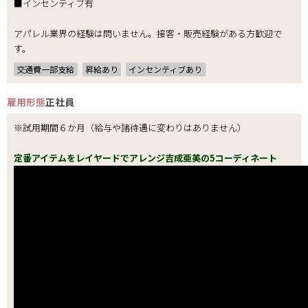
■インセンティブ有
アパレル業界の経験は問いません。接客・販売経験がある方歓迎で
す。
交通費一部支給
昇給あり
インセンティブあり
雇用形態
正社員
※試用期間６か月（給与や諸待遇に変わりはありません）
定番アイテムをレイヤードでアレンジ吉成亜美の5コーディネート