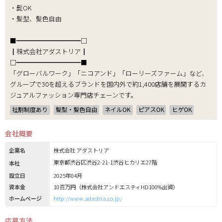
・髭OK
・髪型、髪色自由
■━━━━━━━━━━□
┃株式会社アダストリア┃
□━━━━━━━━━━■
「グローバルワーク」「ニコアンド」「ローリーズファーム」など、
グループで30を超えるブランドを国内外で約1,400店舗を展開するカ
ジュアルファッション専門店チェーンです。
社割制度あり
髪型・髪色自由
ネイルOK
ピアスOK
ヒゲOK
会社概要
企業名
株式会社 アダストリア
東京都渋谷区渋谷2-21-1渋谷ヒカリエ27階
本社
設立日
2025年04月
資本金
10百万円（株式会社アンドエスティHD100%出資）
ホームページ
http://www.adastria.co.jp/
応募方法