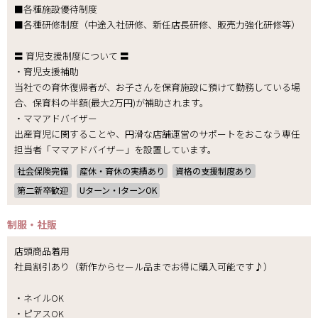
■各種施設優待制度
■各種研修制度（中途入社研修、新任店長研修、販売力強化研修等）
〓 育児支援制度について 〓
・育児支援補助
当社での育休復帰者が、お子さんを保育施設に預けて勤務している場
合、保育料の半額(最大2万円)が補助されます。
・ママアドバイザー
出産育児に関することや、円滑な店舗運営のサポートをおこなう専任
担当者「ママアドバイザー」を設置しています。
社会保険完備
産休・育休の実績あり
資格の支援制度あり
第二新卒歓迎
Uターン・IターンOK
制服・社販
店頭商品着用
社員割引あり（新作からセール品までお得に購入可能です♪）
・ネイルOK
・ピアスOK