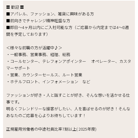
〓 歓迎 〓
■アパレル、ファッション、雑貨に興味がある方
■前向きでチャレンジ精神旺盛な方
■即日～4ヶ月以内にご入社可能な方（ご応募から内定までは4～8週
間を予定しております）
＜様々な前職の方が活躍中♪＞
・一般事務、営業事務、経理、総務
・コールセンター、テレフォンアポインター オペレーター、カスタ
マーサポート
・営業、カウンターセールス、ルート営業
・ホテルフロント、インフォメーション など
ファッションが好き・人と話すことが好き、そんな想いを活かせる仕
事です。
明るくフレンドリーな接客がしたい、人を喜ばせるのが好き！そんな
あなたのご応募を心よりお待ちしています！
正規雇用労働者の中途社員比率7割以上( 2025年度)