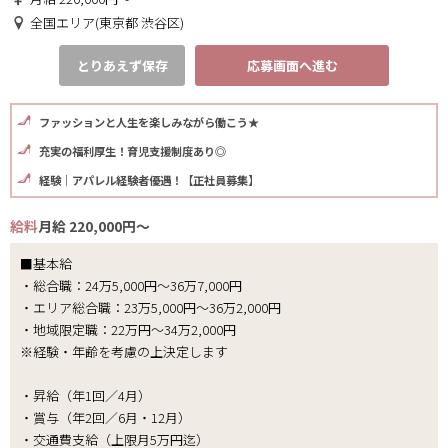
全国エリア(東京都 渋谷区)
とりあえず保存
応募画面へ進む
ファッションと人生を楽しみながら働こう★
充実の福利厚生！育児支援制度あり◎
経験｜アパレル経験者優遇！【正社員募集】
給料
月給 220,000円～
■基本給
・総合職：24万5,000円～36万7,000円
・エリア総合職：23万5,000円～36万2,000円
・地域限定職：22万円～34万2,000円
※経験・年齢を考慮の上決定します
・昇給（年1回／4月）
・賞与（年2回／6月・12月）
・交通費支給（上限月5万円迄）