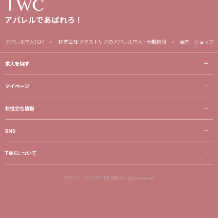
アパレルであばれろ！
アパレル求人TOP
株式会社 アダストリアのアパレル求人・転職情報
全国｜ショップ販
求人を探す
マイページ
お役立ち情報
SNS
TWCについて
COPYRIGHT © STAFF BRIDGE All rights reserved.