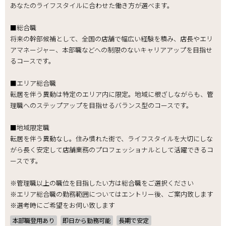
あなたのライフスタイルに合わせた働き方が選べます。
■総合職
将来の幹部候補として、全国の店舗で幅広い経験を積み、店長やエリ
アマネージャー、本部職などへの制限のないキャリアアップを目指せ
るコースです。
■エリア総合職
転居を伴う異動は特定のエリア内に限定。地域に根ざしながらも、管
理職へのステップアップを目指せるバランス型のコースです。
■地域限定職
転居を伴う異動なし。住み慣れた街で、ライフスタイルを大切にしな
がら長く安定して店舗業務のプロフェッショナルとして活躍できるコ
ースです。
※管理職以上の職位を目指したい方は総合職をご選択ください
※エリア総合職の勤務範囲についてはエントリー後、ご案内致します
※選考時にご希望をお伺い致します
本部職登用あり
即日から勤務可能
長期で安定