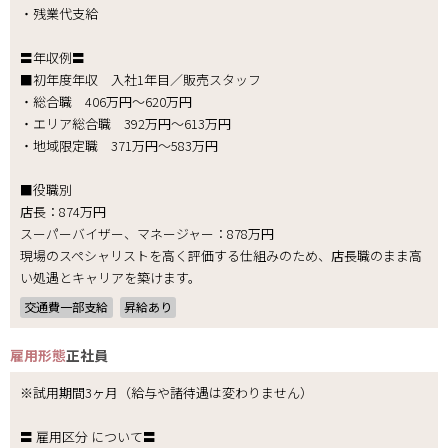
・残業代支給
〓年収例〓
■初年度年収 入社1年目／販売スタッフ
・総合職 406万円～620万円
・エリア総合職 392万円～613万円
・地域限定職 371万円～583万円
■役職別
店長：874万円
スーパーバイザー、マネージャー：878万円
現場のスペシャリストを高く評価する仕組みのため、店長職のまま高
い処遇とキャリアを築けます。
交通費一部支給
昇給あり
雇用形態
正社員
※試用期間3ヶ月（給与や諸待遇は変わりません）
〓 雇用区分 について〓