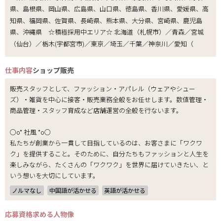
県、島根県、岡山県、広島県、山口県、徳島県、香川県、愛媛県、高
知県、福岡県、佐賀県、長崎県、熊本県、大分県、宮崎県、鹿児島
県、沖縄県 ☆積極採用中エリア☆ 北海道（札幌市）／青森／宮城
（仙台）／栃木(宇都宮市)／東京／埼玉／千葉／神奈川／愛知（
仕事内容
ショップ販売
販売スタッフとして、ファッション・アパレル（ウェアやシュー
ズ）・雑貨を中心に接客・販売業務全般をお任せします。数値管理・
商品管理・スタッフ育成など店舗運営の全般を行ないます。
○o* 社風 *o○
私たちが創業から一貫して目指しているのは、お客さまに「ワクワ
ク」を提供すること。そのために、自分たちもファッションと人生を
楽しみながら、たくさんの「ワクワク」を世界に届けていきたい、と
いう想いを大切にしています。
ノルマなし
中国語が活かせる
英語が活かせる
応募資格
求める人物像