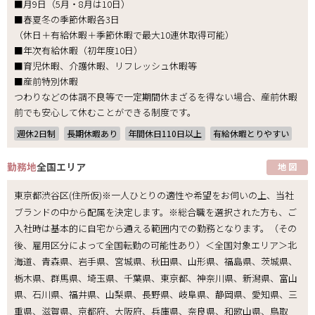
■月9日（5月・8月は10日）
■春夏冬の季節休暇各3日
（休日＋有給休暇＋季節休暇で最大10連休取得可能）
■年次有給休暇（初年度10日）
■育児休暇、介護休暇、リフレッシュ休暇等
■産前特別休暇
つわりなどの体調不良等で一定期間休まざるを得ない場合、産前休暇
前でも安心して休むことができる制度です。
週休2日制
長期休暇あり
年間休日110日以上
有給休暇とりやすい
勤務地
全国エリア
地 図
東京都渋谷区(住所仮)※一人ひとりの適性や希望をお伺いの上、当社
ブランドの中から配属を決定します。※総合職を選択された方も、ご
入社時は基本的に自宅から通える範囲内での勤務となります。（その
後、雇用区分によって全国転勤の可能性あり）＜全国対象エリア＞北
海道、青森県、岩手県、宮城県、秋田県、山形県、福島県、茨城県、
栃木県、群馬県、埼玉県、千葉県、東京都、神奈川県、新潟県、富山
県、石川県、福井県、山梨県、長野県、岐阜県、静岡県、愛知県、三
重県、滋賀県、京都府、大阪府、兵庫県、奈良県、和歌山県、鳥取