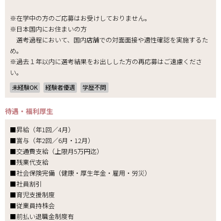
※在学中の方のご応募はお受けしておりません。
※日本国内にお住まいの方
選考過程において、国内店舗での対面面接や適性確認を実施するた
め。
※過去１年以内に選考結果をお出しした方の再応募はご遠慮くださ
い。
未経験OK
経験者優遇
学歴不問
待遇・福利厚生
■昇給（年1回／4月）
■賞与（年2回／6月・12月）
■交通費支給（上限月5万円迄）
■残業代支給
■社会保険完備（健康・厚生年金・雇用・労災）
■社員割引
■育児支援制度
■従業員持株会
■前払い退職金制度有