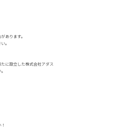
合があります。
さい。
、新たに設立した株式会社アダス
い。
い！