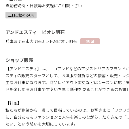
※勤務時間・日数等お気軽にご相談下さい！
土日出勤のみOK
アンドエスティ ピオレ明石
兵庫県明石市大明石町1-1-23ピオレ明石
地 図
ショップ販売
【アンドエスティ】は、ニコアンドなどのアダストリアのブランド
スティの販売スタッフとして、お洋服や雑貨などの接客・販売・レ
主なお仕事になります。商品レイアウト変更などはシーズンに応じ
ドを楽しめるお仕事です♪いち早く新作を見ることができるのも嬉
【社風】
私たちが創業から一貫して目指しているのは、お客さまに「ワクワ
に、自分たちもファッションと人生を楽しみながら、たくさんの「
たい、という想いを大切にしています。