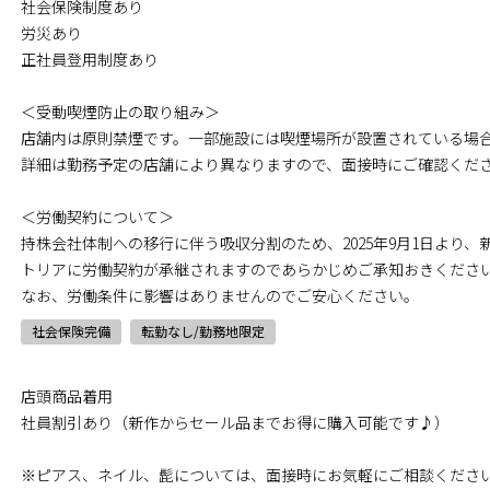
社会保険制度あり
労災あり
正社員登用制度あり
＜受動喫煙防止の取り組み＞
店舗内は原則禁煙です。一部施設には喫煙場所が設置されている場
詳細は勤務予定の店舗により異なりますので、面接時にご確認くだ
＜労働契約について＞
持株会社体制への移行に伴う吸収分割のため、2025年9月1日より
トリアに労働契約が承継されますのであらかじめご承知おきくださ
なお、労働条件に影響はありませんのでご安心ください。
社会保険完備
転勤なし/勤務地限定
店頭商品着用
社員割引あり（新作からセール品までお得に購入可能です♪）
※ピアス、ネイル、髭については、面接時にお気軽にご相談くださ