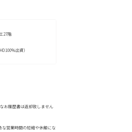
エ27階
D100%出資）
。なお履歴書は返却致しません
※急な営業時間の短縮や休館にな