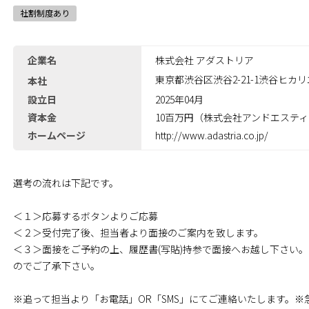
社割制度あり
企業名
株式会社 アダストリア
東京都渋谷区渋谷2-21-1渋谷ヒカリ
本社
設立日
2025年04月
資本金
10百万円（株式会社アンドエスティH
ホームページ
http://www.adastria.co.jp/
選考の流れは下記です。
＜１＞応募するボタンよりご応募
＜２＞受付完了後、担当者より面接のご案内を致します。
＜３＞面接をご予約の上、履歴書(写貼)持参で面接へお越し下さい
のでご了承下さい｡
※追って担当より「お電話」OR「SMS」にてご連絡いたします。