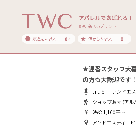
アパレルであばれろ！
8.9更新 735ブランド
0
0
最近見た求人
保存した求人
件
件
★遅番スタッフ大
の方も大歓迎です
and ST｜アンドエ
ショップ販売 (アル
時給 1,160円～
アンドエスティ ピ