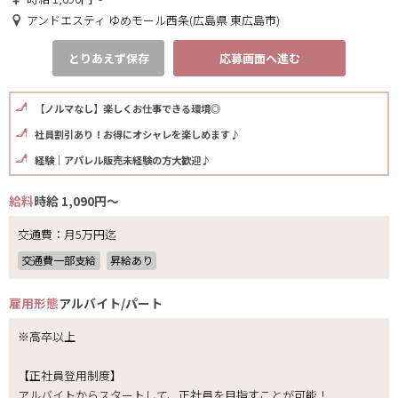
アンドエスティ ゆめモール西条(広島県 東広島市)
とりあえず保存
応募画面へ進む
【ノルマなし】楽しくお仕事できる環境◎
社員割引あり！お得にオシャレを楽しめます♪
経験｜アパレル販売未経験の方大歓迎♪
給料
時給 1,090円～
交通費：月5万円迄
交通費一部支給
昇給あり
雇用形態
アルバイト/パート
※高卒以上
【正社員登用制度】
アルバイトからスタートして、正社員を目指すことが可能！