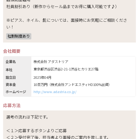
社員割引あり（新作からセール品までお得に購入可能です♪）
※ピアス、ネイル、髭については、面接時にお気軽にご相談くださ
い！
社割制度あり
会社概要
企業名
株式会社 アダストリア
東京都渋谷区渋谷2-21-1渋谷ヒカリエ27階
本社
設立日
2025年04月
資本金
10百万円（株式会社アンドエスティHD100%出資）
ホームページ
http://www.adastria.co.jp/
応募方法
選考の流れは下記です。
＜１＞応募するボタンよりご応募
＜２＞受付完了後、担当者より面接のご案内を致します。