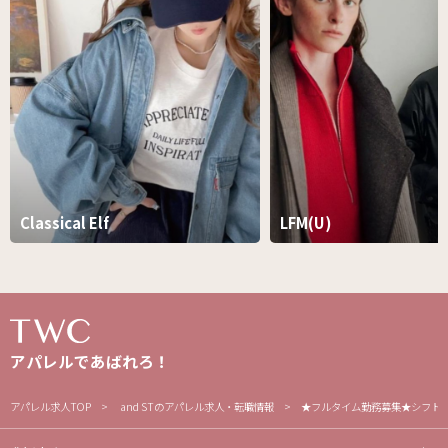
Classical Elf
LFM(U)
アパレルであばれろ！
アパレル求人TOP
and STのアパレル求人・転職情報
★フルタイム勤務募集★シフト