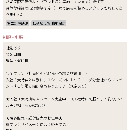
だ期間限定研修などブランド毎に実施しています）※任意
育休復帰後の時短勤務制度（時短で店長を務めるスタッフも珍しくあ
りません）
第二新卒歓迎
転勤なし/勤務地限定
制服・社販
社割あり
服装自由
髪型・髪色自由
＼全ブランド社員割引が50％～70％OFF適用！／
入社３大特典とは別に、１シーズンに１～２コーデ分会社からプレゼ
ントする制服支給制度もあります♪（規定あり）
★入社３大特典キャンペーン実施中！（入社時に制服として約3万～4
万円分相当を支給など）
★接客販売・雑貨販売のお仕事★
※ブランドイメージに合う範囲での