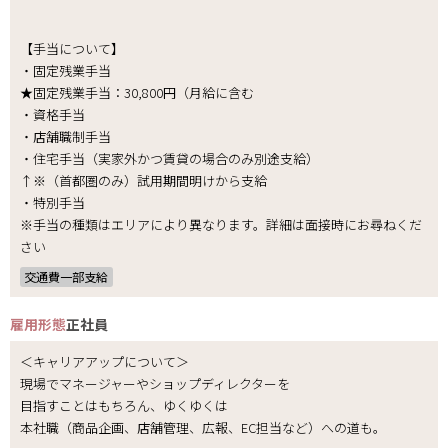
【手当について】
・固定残業手当
★固定残業手当：30,800円（月給に含む
・資格手当
・店舗職制手当
・住宅手当（実家外かつ賃貸の場合のみ別途支給）
↑※（首都圏のみ）試用期間明けから支給
・特別手当
※手当の種類はエリアにより異なります。詳細は面接時にお尋ねくだ
さい
交通費一部支給
雇用形態
正社員
＜キャリアアップについて＞
現場でマネージャーやショップディレクターを
目指すことはもちろん、ゆくゆくは
本社職（商品企画、店舗管理、広報、EC担当など）への道も。