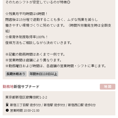
そのためシフトが安定しているのが特徴◎
☆残業月平均時間は6時間！
閉店後は15分程で退勤することも多く、ムダな残業を減らし
働きやすい環境づくりに努めています。（時間外労働発生時は全額支
給）
☆産育休制度取得率100％！
復帰方法もご相談しながら決めていきます。
※記載の勤務時間はあくまで一例です。
※営業時間は店舗により異なります。
※勤務曜日および時間は、各店舗の営業時間・シフトに準じます。
長期休暇あり
年間休日110日以上
勤務地
新宿サブナード
地 図
東京都新宿区歌舞伎町1-2-2
新宿三丁目駅 徒歩5分 / 新宿駅 徒歩9分 / 新宿西口駅 徒歩8分
営業時間 10:00~21:00