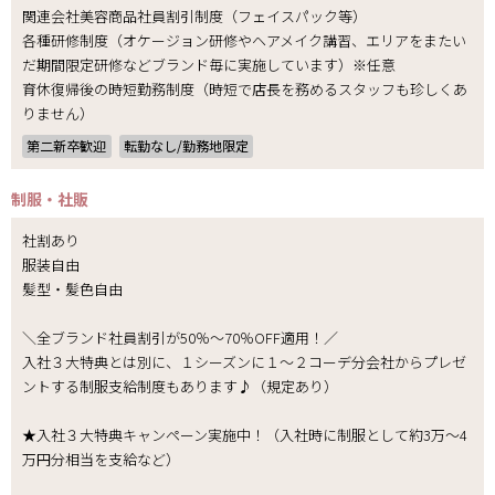
関連会社美容商品社員割引制度（フェイスパック等）
各種研修制度（オケージョン研修やヘアメイク講習、エリアをまたい
だ期間限定研修などブランド毎に実施しています）※任意
育休復帰後の時短勤務制度（時短で店長を務めるスタッフも珍しくあ
りません）
第二新卒歓迎
転勤なし/勤務地限定
制服・社販
社割あり
服装自由
髪型・髪色自由
＼全ブランド社員割引が50％～70％OFF適用！／
入社３大特典とは別に、１シーズンに１～２コーデ分会社からプレゼ
ントする制服支給制度もあります♪（規定あり）
★入社３大特典キャンペーン実施中！（入社時に制服として約3万～4
万円分相当を支給など）