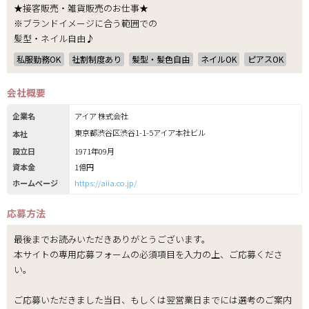
★接客販売・雑貨販売のお仕事★
※ブランドイメージに合う範囲での
髪型・ネイル自由♪
私服勤務OK
社割制度あり
髪型・髪色自由
ネイルOK
ピアスOK
会社概要
企業名
アイア 株式会社
東京都渋谷区渋谷1-1-5アイア本社ビル
本社
設立日
1971年09月
資本金
1億円
ホームページ
https://aiia.co.jp/
応募方法
最後までお読みいただきありがとうございます。
本サイトの専用応募フォームの必須項目を入力の上、ご応募くださ
い。
ご応募いただきました当日、もしくは翌営業日までには選考のご案内