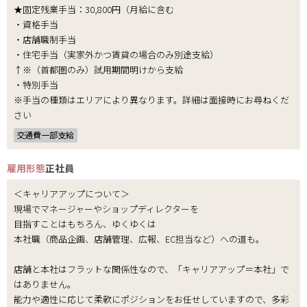
★固定残業手当：30,800円（月給に含む
・資格手当
・店舗職制手当
・住宅手当（実家外かつ賃貸の場合のみ別途支給）
↑※（首都圏のみ）試用期間明けから支給
・特別手当
※手当の種類はエリアにより異なります。詳細は面接時にお尋ねくだ
さい
交通費一部支給
雇用形態
正社員
＜キャリアアップについて＞
現場でマネージャーやショップディレクターを
目指すことはもちろん、ゆくゆくは
本社職（商品企画、店舗管理、広報、EC担当など）への道も。
店舗と本社はフラットな関係性なので、「キャリアアップ＝本社」で
はありません。
能力や適性に応じて柔軟にポジションをお任せしていますので、多彩