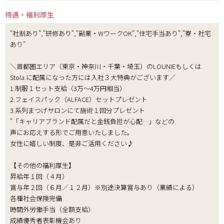
待遇・福利厚生
"社割あり","研修あり","副業・WワークOK","住宅手当あり","寮・社宅
あり"
＼首都圏エリア（東京・神奈川・千葉・埼玉）のLOUNIEもしくは
Stola.に配属になった方には入社３大特典がございます／
1.制服１セット支給（3万～4万円相当）
2.フェイスパック（ALFACE）セットプレゼント
3.系列まつげサロンにて施術１回分プレゼント
"「キャリアブランド配属だと金銭負担が心配…」などの
声にお応えする形でご用意いたしました。
女性に嬉しい制度、是非ご活用ください♪
【その他の福利厚生】
昇給年１回（４月）
賞与年２回（６月／１２月）※別途決算賞与あり（業績による）
各種社会保険完備
時間外労働手当（全額支給）
成績優秀者表彰機会あり