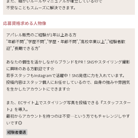
また、細かいルールやマニュアルが確立しているので
不安なこともスムーズに解決できます。
応募資格
求める人物像
アパレル販売のご経験が1年以上ある方
"年齢不問","学歴不問","学歴・年齢不問","高校卒業以上","経験者歓
迎","長期できる方"
あなたの個性を活かしながらブランドをPR！SNSやスタイリング撮影
に興味のある方歓迎です☆
若手スタッフもInstagramで活躍中！SNS発信に力を入れています。
投稿内容はスタッフ個人にお任せしているので、自身の強みや雰囲気
を生かしたアカウントにできます☆
また、ECサイト上でスタイリング写真を投稿できる『スタッフスター
ト』を導入。
最初からアカウントを持つのは不安…という方でもチャレンジしやす
いです◎
経験者優遇