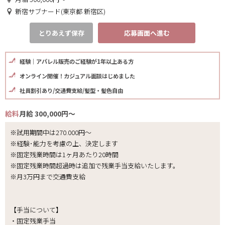
新宿サブナード(東京都 新宿区)
とりあえず保存
応募画面へ進む
経験｜アパレル販売のご経験が1年以上ある方
オンライン開催！カジュアル面談はじめました
社員割引あり/交通費支給/髪型・髪色自由
給料
月給 300,000円～
※試用期間中は270.000円～
※経験･能力を考慮の上、決定します
※固定残業時間は1ヶ月あたり20時間
※固定残業時間超過時は追加で残業手当支給いたします。
※月3万円まで交通費支給
【手当について】
・固定残業手当