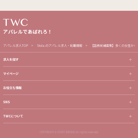
アパレルであばれろ！
アパレル求人TOP
Stola.のアパレル求人・転職情報
【店長候補募集】多くの女性から
求人を探す
マイページ
お役立ち情報
SNS
TWCについて
COPYRIGHT © STAFF BRIDGE All rights reserved.