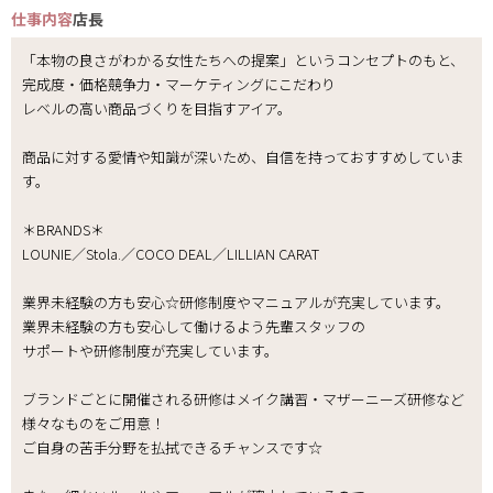
仕事内容
店長
「本物の良さがわかる女性たちへの提案」というコンセプトのもと、
完成度・価格競争力・マーケティングにこだわり
レベルの高い商品づくりを目指すアイア。
商品に対する愛情や知識が深いため、自信を持っておすすめしていま
す。
＊BRANDS＊
LOUNIE／Stola.／COCO DEAL／LILLIAN CARAT
業界未経験の方も安心☆研修制度やマニュアルが充実しています。
業界未経験の方も安心して働けるよう先輩スタッフの
サポートや研修制度が充実しています。
ブランドごとに開催される研修はメイク講習・マザーニーズ研修など
様々なものをご用意！
ご自身の苦手分野を払拭できるチャンスです☆