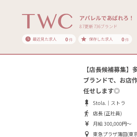
アパレルであばれろ！
8.7更新 736ブランド
0
0
最近見た求人
保存した求人
件
件
【店長候補募集】
ブランドで、お店
任せします◎
Stola.｜ストラ
店長 (正社員)
月給 300,000円～
東急プラザ蒲田(東京