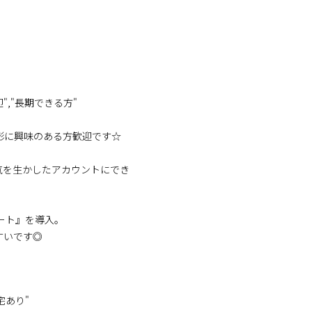
迎","長期できる方"
影に興味のある方歓迎です☆
気を生かしたアカウントにでき
ート』を導入。
すいです◎
宅あり"