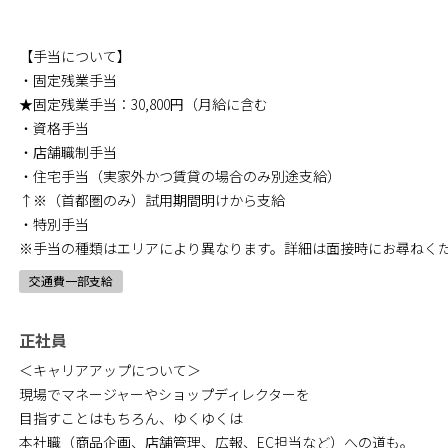
【手当について】
・固定残業手当
★固定残業手当：30,800円（月給に含む
・資格手当
・店舗職制手当
・住宅手当（実家外かつ賃貸の場合のみ別途支給）
↑※（首都圏のみ）試用期間明けから支給
・特別手当
※手当の種類はエリアにより異なります。詳細は面接時にお尋ねく
交通費一部支給
正社員
＜キャリアアップについて＞
現場でマネージャーやショップディレクターを
目指すことはもちろん、ゆくゆくは
本社職（商品企画、店舗管理、広報、EC担当など）への道も。