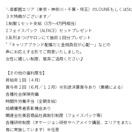
＼首都圏エリア（東京・神奈川・千葉・埼玉）のLOUNIEもしくはSt
３大特典がございます／
1.制服１セット支給（3万～4万円相当）
2.フェイスパック（ALFACE）セットプレゼント
3.系列まつげサロンにて施術１回分プレゼント
"「キャリアブランド配属だと金銭負担が心配…」などの
声にお応えする形でご用意いたしました。
女性に嬉しい制度、是非ご活用ください♪
【その他の福利厚生】
昇給年１回（４月）
賞与年２回（６月／１２月）※別途決算賞与あり（業績による）
各種社会保険完備
時間外労働手当（全額支給）
成績優秀者表彰機会あり
関連会社美容商品社員割引制度（フェイスパック等）
各種研修制度（オケージョン研修やヘアメイク講習、エリアをまた
毎に実施しています）※任意