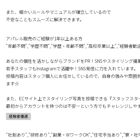
また、細かいルールやマニュアルが確立しているので
不安なこともスムーズに解決できます。
アパレル販売のご経験が1年以上ある方
"年齢不問","学歴不問","学歴・年齢不問","高校卒業以上","経験者歓
あなたの個性を活かしながらブランドをPR！SNSやスタイリング撮
若手スタッフもInstagramで活躍中！SNS発信に力を入れています。
投稿内容はスタッフ個人にお任せしているので、自身の強みや雰囲
ます☆
また、ECサイト上でスタイリング写真を投稿できる『スタッフスタ
最初からアカウントを持つのは不安…という方でもチャレンジしや
経験者優遇
"社割あり","研修あり","副業・WワークOK","住宅手当あり","寮・社