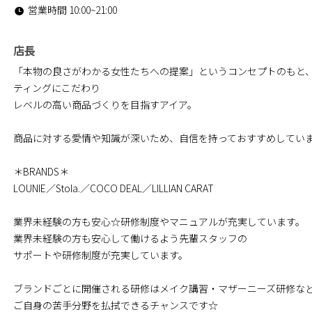
営業時間 10:00~21:00
店長
「本物の良さがわかる女性たちへの提案」というコンセプトのもと
ティングにこだわり
レベルの高い商品づくりを目指すアイア。
商品に対する愛情や知識が深いため、自信を持っておすすめしてい
＊BRANDS＊
LOUNIE／Stola.／COCO DEAL／LILLIAN CARAT
業界未経験の方も安心☆研修制度やマニュアルが充実しています。
業界未経験の方も安心して働けるよう先輩スタッフの
サポートや研修制度が充実しています。
ブランドごとに開催される研修はメイク講習・マザーニーズ研修な
ご自身の苦手分野を払拭できるチャンスです☆