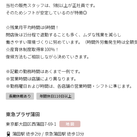
当社の販売スタッフは、9割以上が正社員です。
そのためシフトが安定しているのが特徴◎
☆残業月平均時間は6時間！
閉店後は15分程で退勤することも多く、ムダな残業を減らし
働きやすい環境づくりに努めています。（時間外労働発生時は全額
☆産育休制度取得率100％！
復帰方法もご相談しながら決めていきます。
※記載の勤務時間はあくまで一例です。
※営業時間は店舗により異なります。
※勤務曜日および時間は、各店舗の営業時間・シフトに準じます。
長期休暇あり
年間休日110日以上
東急プラザ蒲田
東京都大田区西蒲田7-69-1
地 図
蒲田駅 徒歩2分 / 京急蒲田駅 徒歩13分