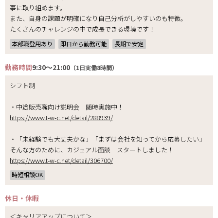
事に取り組めます。
また、自身の課題が明確になり自己分析がしやすいのも特徴。
たくさんのチャレンジの中で成長できる環境です！
本部職登用あり
即日から勤務可能
長期で安定
勤務時間
9:30～21:00
（1日実働8時間）
シフト制
・中途販売職向け説明会 随時実施中！
https://www.t-w-c.net/detail/288939/
・「未経験でも大丈夫かな」「まずは会社を知ってから応募したい」
そんな方のために、カジュアル面談 スタートしました！
https://www.t-w-c.net/detail/306700/
時短相談OK
休日・休暇
＜キャリアアップについて＞