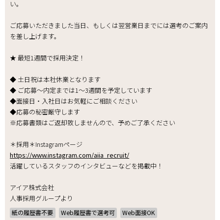
い。
ご応募いただきました当日、もしくは翌営業日までには選考のご案内
を差し上げます。
★ 最短1週間で採用決定！
◆ 土日祝は本社休業となります
◆ ご応募～内定までは1～3週間を予定しています
◆面接日・入社日はお気軽にご相談ください
◆応募の秘密厳守します
※応募書類はご返却致しませんので、予めご了承ください
＊採用＊Instagramページ
https://www.instagram.com/aiia_recruit/
活躍しているスタッフのインタビューなどを掲載中！
アイア株式会社
人事採用グループより
紙の履歴書不要
Web履歴書で選考可
Web面接OK