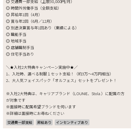
◎ 交通費一部支給（上限30,000円/月）
◎ 時間外労働手当（全額支給）
◎ 昇給年1回（4月）
◎ 賞与年2回（6月／12月）
◎ 別途決算賞与年1回あり（業績による）
◎ 職能手当
◎ 地域手当
◎ 店舗職制手当
◎ 住宅手当あり
＼★入社2大特典キャンペーン実施中★／
1、入社時、選べる制服１セット支給！（約3万～4万円相当）
2、大人気フェイスパック「オルフェス」セットをプレゼント！
※入社2大特典は、キャリアブランド（LOUNIE、Stola.）に配属の方
が対象です
※面接時に配属希望ブランドを伺います
※詳細は面接時にお尋ねください
交通費一部支給
昇給あり
インセンティブあり