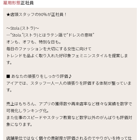
雇用形態
正社員
★店頭スタッフの90％が正社員！
～Stola.(ストラ)～
―“Stola.”(ストラ)とはラテン語で“ドレスの意味”
オンも、オフも、特別な日も。
毎日のファッションを大切にする女性に向けて
トレンドを品よく取り入れた好印象フェミニンスタイルを提案しま
す。
■ あなたの頑張りをしっかり評価♪
アイアでは、スタッフ一人一人の頑張りを評価する体制が整っていま
す。
売上はもちろん、アプリの獲得数や再来店率など様々な実績を数字で
可視化しランキング化。
また仕事のスピードやスタッフ教育など数字以外のがんばりも評価対
象になります。
店舗単位ではなく個々の貢献度が評価されるのでやりがいを持って仕