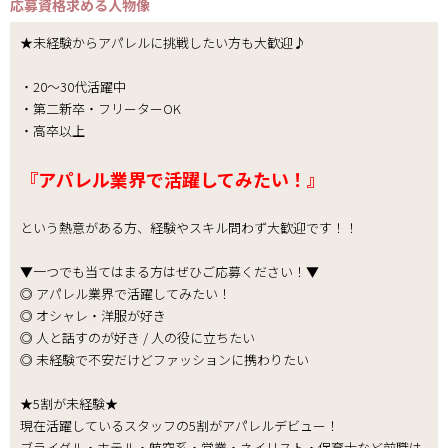
応募資格
求める人物像
★未経験からアパレルに挑戦したい方も大歓迎♪
・20～30代活躍中
・第二新卒・フリーターOK
・高卒以上
『アパレル業界で活躍してみたい！』
という熱意がある方、経験やスキル問わず大歓迎です！！
▼一つでも当てはまる方はぜひご応募ください！▼
◎ アパレル業界で活躍してみたい！
◎ オシャレ・洋服が好き
◎ 人と話すのが好き / 人の役に立ちたい
◎ 未経験で不安だけどファッションに携わりたい
★5割が未経験★
現在活躍しているスタッフの5割がアパレルデビュー！
ブライダル・ホテル・航空系・営業・ネイリスト・保育士など前職は