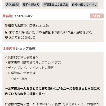
週休2日制
長期休暇あり
年間休日110日以上
有給休暇とりやすい
勤務地
Central Park
地 図
愛知県名古屋市中区錦3-15-13先
栄町(愛知)駅 徒歩3分 / 栄(名古屋)駅 徒歩3分 / 久屋大通駅 徒歩5分
営業時間 10:00~21:00
仕事内容
ショップ販売
＜具体的なお仕事内容＞
・接客販売（顧客様の多いブランドです）
・ディスプレイ、レイアウトの変更
・在庫管理、予算管理
・Instagram運用
～お客様お一人おひとりに寄り添いながらニーズを引き出し本当に求
めているものをご提案する～
お客様の立場に立った”お声がけ・ご提案”をするからこそ、お客様か