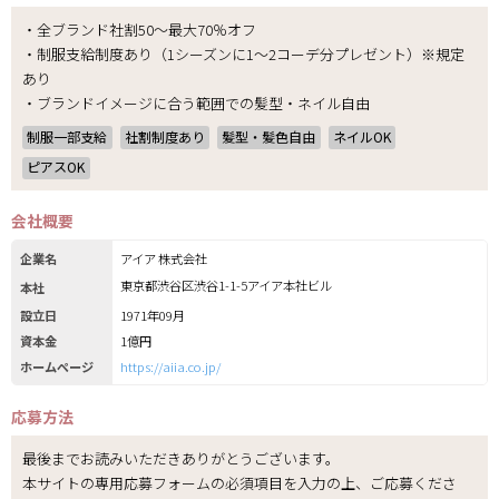
・全ブランド社割50～最大70％オフ
・制服支給制度あり（1シーズンに1～2コーデ分プレゼント）※規定
あり
・ブランドイメージに合う範囲での髪型・ネイル自由
制服一部支給
社割制度あり
髪型・髪色自由
ネイルOK
ピアスOK
会社概要
企業名
アイア 株式会社
東京都渋谷区渋谷1-1-5アイア本社ビル
本社
設立日
1971年09月
資本金
1億円
ホームページ
https://aiia.co.jp/
応募方法
最後までお読みいただきありがとうございます。
本サイトの専用応募フォームの必須項目を入力の上、ご応募くださ