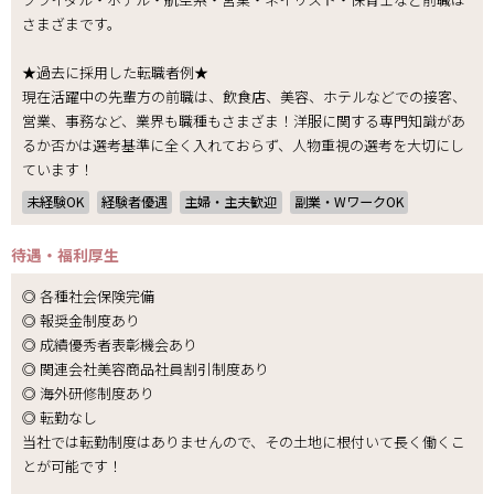
さまざまです。
★過去に採用した転職者例★
現在活躍中の先輩方の前職は、飲食店、美容、ホテルなどでの接客、
営業、事務など、業界も職種もさまざま！洋服に関する専門知識があ
るか否かは選考基準に全く入れておらず、人物重視の選考を大切にし
ています！
未経験OK
経験者優遇
主婦・主夫歓迎
副業・WワークOK
待遇・福利厚生
◎ 各種社会保険完備
◎ 報奨金制度あり
◎ 成績優秀者表彰機会あり
◎ 関連会社美容商品社員割引制度あり
◎ 海外研修制度あり
◎ 転勤なし
当社では転勤制度はありませんので、その土地に根付いて長く働くこ
とが可能です！