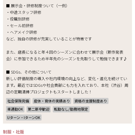
■ 展示会・研修制度ついて（一例）
・中途スタッフ研修
・役職別研修
・セール前研修
・ヘアメイク研修
など、独自の研修が充実していることが特徴です
また、店長になると年４回のシーズンに合わせて展示会（新作発表
会）に参加できるため半年先のシーズンを先取りして勉強できます♪
■ SDGs、その他について
新しい評価制度の導入や社内環境の向上など、変化・進化を続けてい
ます。最近ではSDGsや社会貢献にも力を入れており、本社（渋谷）周
辺の定期清掃プロジェクトもスタートしました！
社会保険完備
産休・育休の実績あり
資格の支援制度あり
車通勤OK
第二新卒歓迎
転勤なし/勤務地限定
Uターン・IターンOK
制服・社販