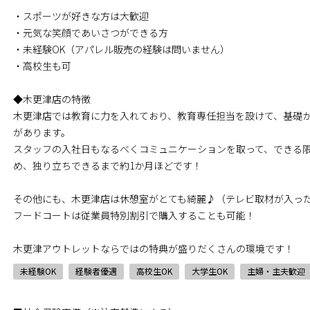
・スポーツが好きな方は大歓迎
・元気な笑顔であいさつができる方
・未経験OK（アパレル販売の経験は問いません）
・高校生も可
◆木更津店の特徴
木更津店では教育に力を入れており、教育専任担当を設けて、基礎
があります。
スタッフの入社日もなるべくコミュニケーションを取って、できる
め、独り立ちできるまで約1か月ほどです！
その他にも、木更津店は休憩室がとても綺麗♪（テレビ取材が入っ
フードコートは従業員特別割引で購入することも可能！
木更津アウトレットならではの特典が盛りだくさんの環境です！
未経験OK
経験者優遇
高校生OK
大学生OK
主婦・主夫歓迎