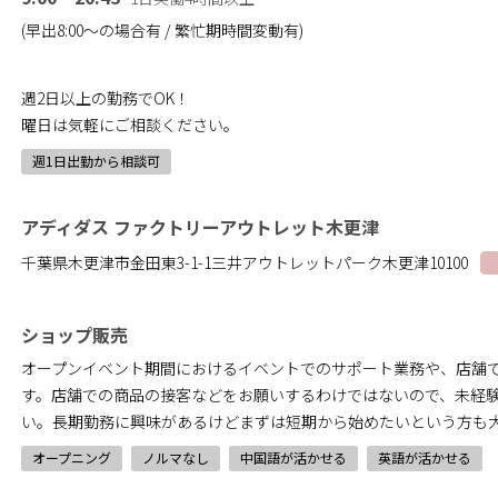
(早出8:00～の場合有 / 繁忙期時間変動有)
週2日以上の勤務でOK！
曜日は気軽にご相談ください。
週1日出勤から相談可
アディダス ファクトリーアウトレット木更津
千葉県木更津市金田東3-1-1三井アウトレットパーク木更津10100
ショップ販売
オープンイベント期間におけるイベントでのサポート業務や、店舗
す。店舗での商品の接客などをお願いするわけではないので、未経
い。長期勤務に興味があるけどまずは短期から始めたいという方も
オープニング
ノルマなし
中国語が活かせる
英語が活かせる