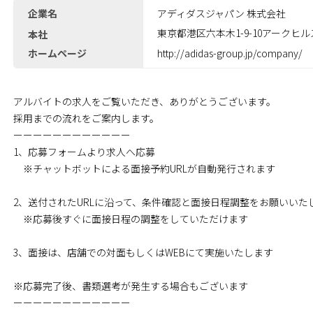
企業名
アディダスジャパン 株式会社
東京都港区六本木1-9-10アークヒ
本社
ホームページ
http://adidas-group.jp/company/
アルバイトの求人をご覧いただき、ありがとうございます。
採用までの流れをご案内します。
ーーーーーーーーーーーー
1、応募フォームより求人へ応募
※チャットボットによる面接予約URLが自動発行されます
2、送付されたURLに沿って、条件確認と面接日程調整をお願いいた
※応募後すぐに面接日程の調整をしていただけます
3、面接は、店舗での対面もしくはWEBにて実施いたします
※応募完了後、書類選考が発生する場合もございます
ーーーーーーーーーーーー