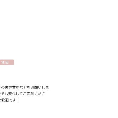
地 図
での裏方業務などをお願いしま
験でも安心してご応募くださ
大歓迎です！