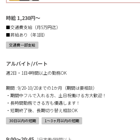
時給 1,230円～
■交通費支給（月5万円迄）
■昇給あり（年1回）
交通費一部支給
アルバイト/パート
週2日・1日4時間以上の勤務OK
期間 : 9/20-10/20までの1か月（期間は要相談）
・期間中フルで入れる方、土日祝働ける方大歓迎！
・長時間勤務できる方も優遇します！
・短期終了後、長期切り替え相談OK
30日以内の短期
1〜3ヶ月以内の短期
9:00～20:45
1日実働4時間以上