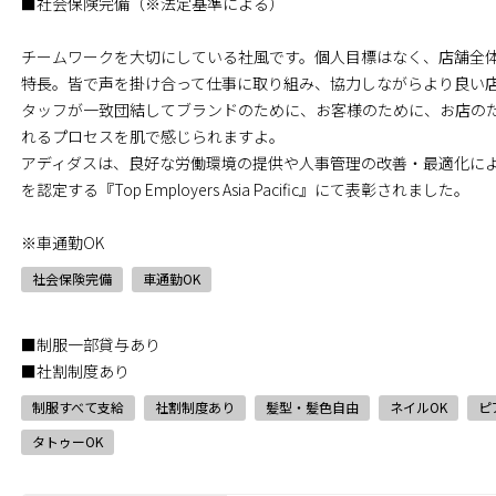
■社会保険完備（※法定基準による）
チームワークを大切にしている社風です。個人目標はなく、店舗全
特長。皆で声を掛け合って仕事に取り組み、協力しながらより良い
タッフが一致団結してブランドのために、お客様のために、お店の
れるプロセスを肌で感じられますよ。
アディダスは、良好な労働環境の提供や人事管理の改善・最適化に
を認定する『Top Employers Asia Pacific』にて表彰されました。
※車通勤OK
社会保険完備
車通勤OK
■制服一部貸与あり
■社割制度あり
制服すべて支給
社割制度あり
髪型・髪色自由
ネイルOK
ピ
タトゥーOK