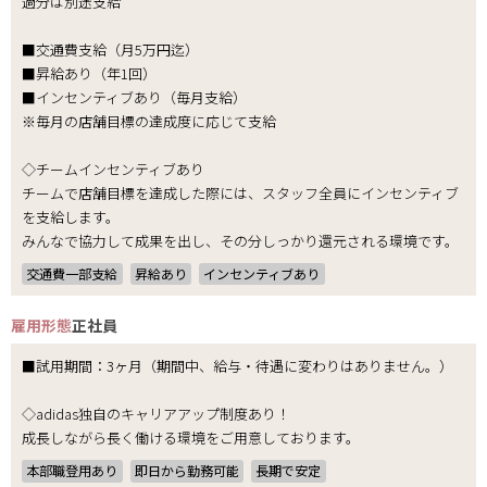
過分は別途支給
■交通費支給（月5万円迄）
■昇給あり（年1回）
■インセンティブあり（毎月支給）
※毎月の店舗目標の達成度に応じて支給
◇チームインセンティブあり
チームで店舗目標を達成した際には、スタッフ全員にインセンティブ
を支給します。
みんなで協力して成果を出し、その分しっかり還元される環境です。
交通費一部支給
昇給あり
インセンティブあり
雇用形態
正社員
■試用期間：3ヶ月（期間中、給与・待遇に変わりはありません。）
◇adidas独自のキャリアアップ制度あり！
成長しながら長く働ける環境をご用意しております。
本部職登用あり
即日から勤務可能
長期で安定