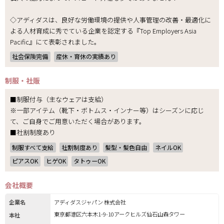
◇アディダスは、良好な労働環境の提供や人事管理の改善・最適化に
よる人材育成に秀でている企業を認定する『Top Employers Asia
Pacific』にて表彰されました。
社会保険完備
産休・育休の実績あり
制服・社販
■制服付与（主なウェアは支給）
※一部アイテム（靴下・ボトムス・インナー等）はシーズンに応じ
て、ご自身でご用意いただく場合があります。
■社割制度あり
制服すべて支給
社割制度あり
髪型・髪色自由
ネイルOK
ピアスOK
ヒゲOK
タトゥーOK
会社概要
企業名
アディダスジャパン 株式会社
東京都港区六本木1-9-10アークヒルズ仙石山森タワー
本社