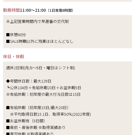
勤務時間
11:00～21:00
（1日実働8時間）
※上記営業時間内で早遅番の交代制
■休憩60分
■SALE時期以外に残業はほとんどなし
休日・休暇
週休2日制(月/8～9日・曜日はシフト制)
◆年間休日数：最大129日
┗公休104日＋有給休暇20日＋お盆休暇5日
※有給休暇：初年度の最大付与日数は15日
■有給休暇（初年度15日/最大20日）
※平均取得日数15.1日、取得率50％(2022年度)
■お盆休暇有（5日間）
■産前・産後休暇 ※取得実績あり
■育児休暇 ※取得実績あり