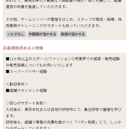
あわせて、業務効率化や最適な人員配置の検討・実行を通じて、店舗
運営の改善を推進していただきます。
その他、チームメンバーの管理をはじめ、スタッフの育成・指導、採
用業務やトレーニングのサポートも担っていただきます。
ノルマなし
中国語が活かせる
英語が活かせる
応募資格
求める人物像
■12ヶ月以上のスポーツ/ファッション小売業界での接客・販売経験
※販売実績についてもお伺いいたします
■スーパーバイザー経験
＜歓迎条件＞
■店舗マネジメント経験
◇安心のサポート体制！
入社後は、東京本社または各地の研修所にて、集合研修で基礎を学び
ます。
研修後も、店舗で専属の先輩社員がつく「バディ制度」にて、しっか
りサポートしていきます！