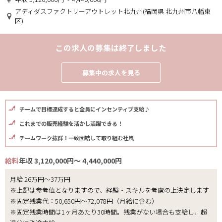
アディダスファクトリーアウトレット北九州(福岡県 北九州市八幡東
区)
この求人の募集は終了しました
募集中の求人を見る
チームで目標達成すると全員にインセンティブ支給♪
これまでの販売経験を活かし活躍できる！
チームワーク抜群！一致団結して取り組む社風
給料
年収 3,120,000円～ 4,440,000円
月給 26万円～37万円
※上記は参考値となりますので、経験・スキルを考慮の上決定します
※固定残業代：50,650円～72,078円（月給に含む）
※固定残業時間は1ヶ月あたり30時間。残業がない場合も支給し、超