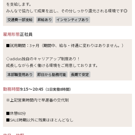
を支給します。
みんなで協力して成果を出し、その分しっかり還元される環境です◎
交通費一部支給
昇給あり
インセンティブあり
雇用形態
正社員
■試用期間：3ヶ月（期間中、給与・待遇に変わりはありません。）
◇adidas独自のキャリアアップ制度あり！
成長しながら長く働ける環境をご用意しております。
本部職登用あり
即日から勤務可能
長期で安定
勤務時間
9:15～20:45
（1日実働8時間）
※上記営業時間内で早遅番の交代制
■休憩60分
■SALE時期以外に残業はほとんどなし