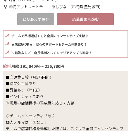
沖縄アウトレットモール あしびなー(沖縄県 豊見城市)
とりあえず保存
応募画面へ進む
チームで目標達成すると全員にインセンティブ支給♪
★未経験OK★ 安心のサポート＆チーム体制あり！
＼転勤なし／ 店長候補としてキャリアアップも可能！
給料
月給 191,840円～ 216,780円
■交通費支給（月5万円迄）
■時間外手当あり
■昇給あり（年1回）
■インセンティブあり
※毎月の店舗目標の達成度に応じて支給
◇チームインセンティブあり
個人ノルマは一切なし！
チームで店舗目標を達成した際には、スタッフ全員にインセンティブ