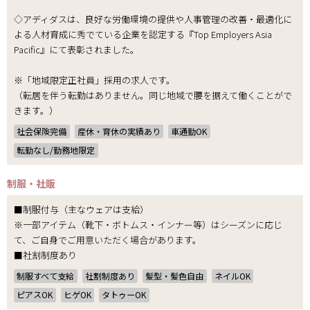
◇アディダスは、良好な労働環境の提供や人事管理の改善・最適化に
よる人材育成に秀でている企業を認定する『Top Employers Asia
Pacific』にて表彰されました。
※「地域限定正社員」採用の求人です。
（転居を伴う転勤はありません。同じ地域で腰を据えて働くことがで
きます。）
社会保険完備
産休・育休の実績あり
車通勤OK
転勤なし/勤務地限定
制服・社販
■制服付与（主なウェアは支給）
※一部アイテム（靴下・ボトムス・インナー等）はシーズンに応じ
て、ご自身でご用意いただく場合があります。
■社割制度あり
制服すべて支給
社割制度あり
髪型・髪色自由
ネイルOK
ピアスOK
ヒゲOK
タトゥーOK