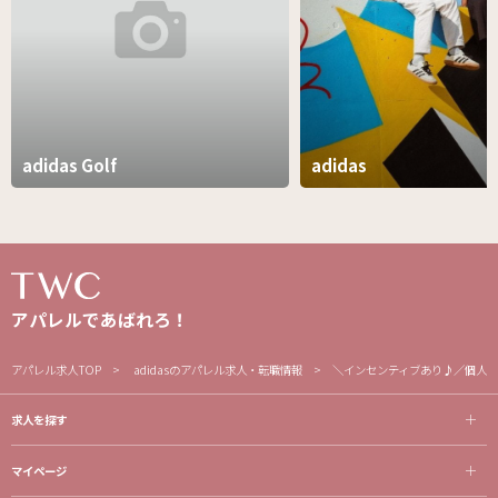
adidas Golf
adidas
アパレルであばれろ！
アパレル求人TOP
adidasのアパレル求人・転職情報
＼インセンティブあり♪／個人ノ
求人を探す
マイページ