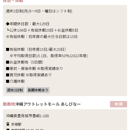
休日・休暇
週休2日制(月/8～9日・曜日はシフト制)
◆年間休日数：最大129日
┗公休104日＋有給休暇20日＋お盆休暇5日
※有給休暇：初年度の最大付与日数は15日
■有給休暇（初年度15日/最大20日）
※平均取得日数15.1日、取得率50％(2022年度)
■お盆休暇有（5日間）
■産前・産後休暇 ※取得実績あり
■育児休暇 ※取得実績あり
■介護休暇
週休2日制
長期休暇あり
勤務地
沖縄アウトレットモール あしびなー
地 図
沖縄県豊見城市豊崎1-188
赤嶺駅