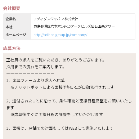
会社概要
企業名
アディダスジャパン 株式会社
東京都港区六本木1-9-10アークヒルズ仙石山森タワー
本社
ホームページ
http://adidas-group.jp/company/
応募方法
正社員の求人をご覧いただき、ありがとうございます。
採用までの流れをご案内します。
ーーーーーーーーーーーー
1、応募フォームより求人へ応募
※チャットボットによる面接予約URLが自動発行されます
2、送付されたURLに沿って、条件確認と面接日程調整をお願いいたし
ます
※応募後すぐに面接日程の調整をしていただけます
3、面接は、店舗での対面もしくはWEBにて実施いたします