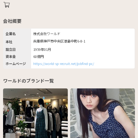
会社概要
企業名
株式会社ワールド
兵庫県神戸市中央区港島中町6-8-1
本社
設立日
1959年01月
資本金
60億円
ホームページ
https://world-sp-recruit.net/jobfind-pc/
ワールドのブランド一覧