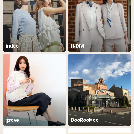
index
INDIVI
grove
DooRooMoo