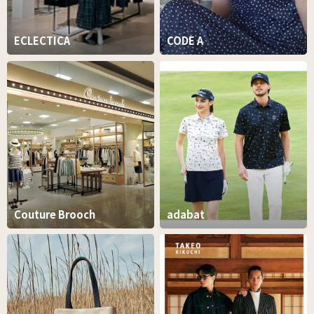
ECLECTICA
CODE A
Couture Brooch
adabat