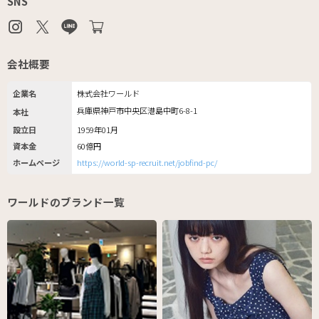
SNS
会社概要
企業名
株式会社ワールド
兵庫県神戸市中央区港島中町6-8-1
本社
設立日
1959年01月
資本金
60億円
ホームページ
https://world-sp-recruit.net/jobfind-pc/
ワールドのブランド一覧