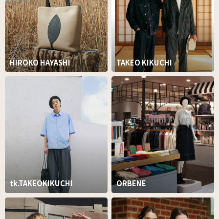
HIROKO HAYASHI
TAKEO KIKUCHI
tk.TAKEOKIKUCHI
ORBENE