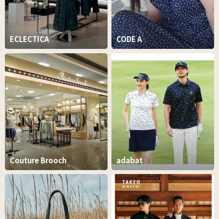
ECLECTICA
CODE A
Couture Brooch
adabat