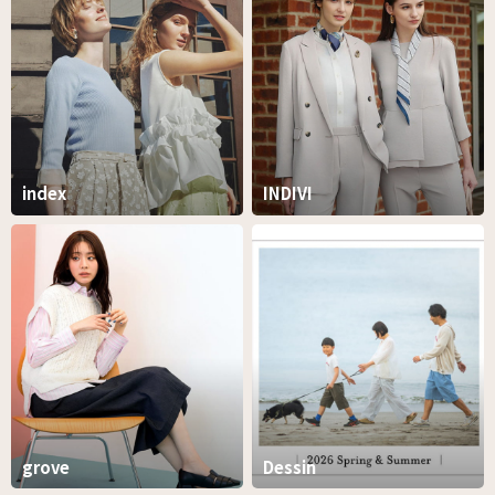
index
INDIVI
grove
Dessin