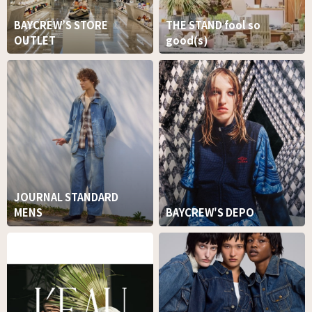
BAYCREW’S STORE
THE STAND fool so
OUTLET
good(s)
JOURNAL STANDARD
MENS
BAYCREW'S DEPO