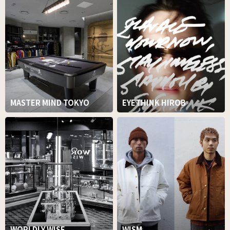
MASTER MIND TOKYO
EYETHINK HIROB
WORLDLY WISE
WISM