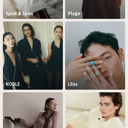
Spick & Span
Plage
NOBLE
Lilas