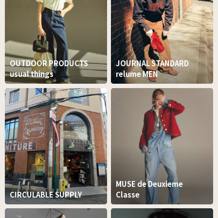
OUTDOOR PRODUCTS
JOURNAL STANDARD
usual things
relume MEN
MUSE de Deuxieme
CIRCULABLE SUPPLY
Classe