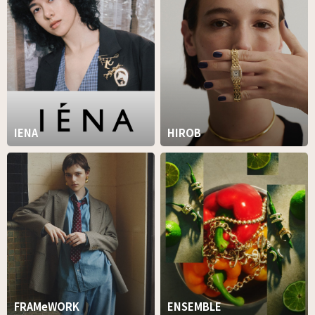
IENA
HIROB
FRAMeWORK
ENSEMBLE