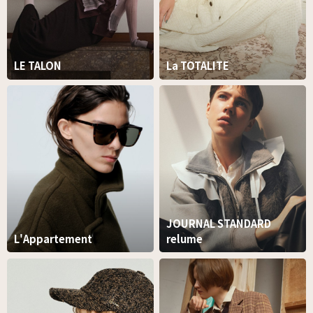
LE TALON
La TOTALITE
JOURNAL STANDARD
L'Appartement
relume