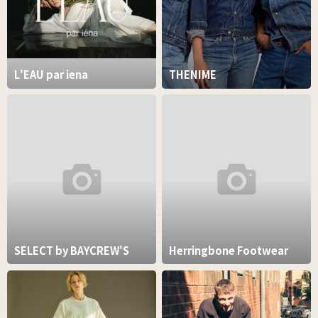
L'EAU par iena
THENIME
SELECT by BAYCREW'S
Herringbone Footwear