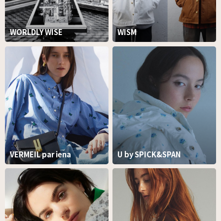
WORLDLY WISE
WISM
VERMEIL par iena
U by SPICK&SPAN