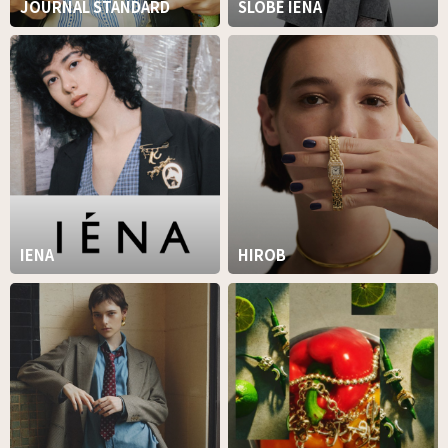
JOURNAL STANDARD
SLOBE IENA
IENA
HIROB