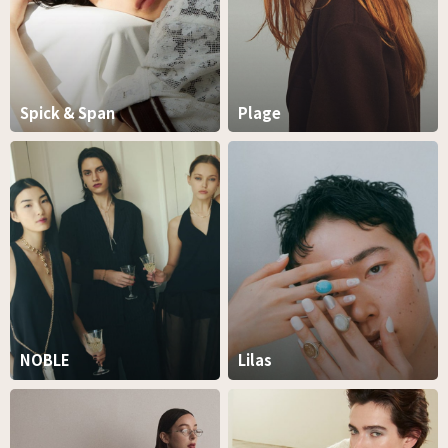
Spick & Span
Plage
NOBLE
Lilas