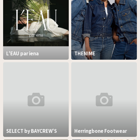
L'EAU par iena
THENIME
SELECT by BAYCREW'S
Herringbone Footwear