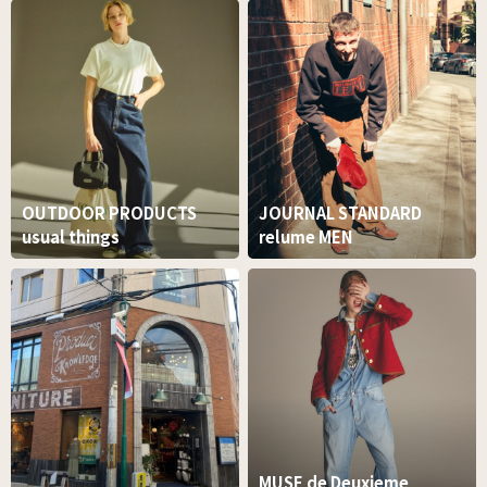
OUTDOOR PRODUCTS
JOURNAL STANDARD
usual things
relume MEN
MUSE de Deuxieme