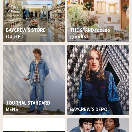
BAYCREW’S STORE
THE STAND fool so
OUTLET
good(s)
JOURNAL STANDARD
MENS
BAYCREW'S DEPO