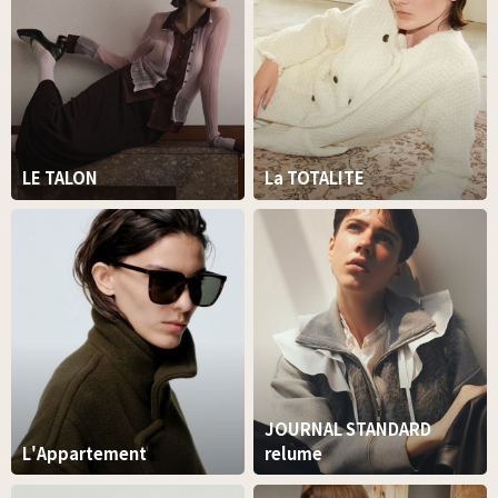
LE TALON
La TOTALITE
JOURNAL STANDARD
L'Appartement
relume