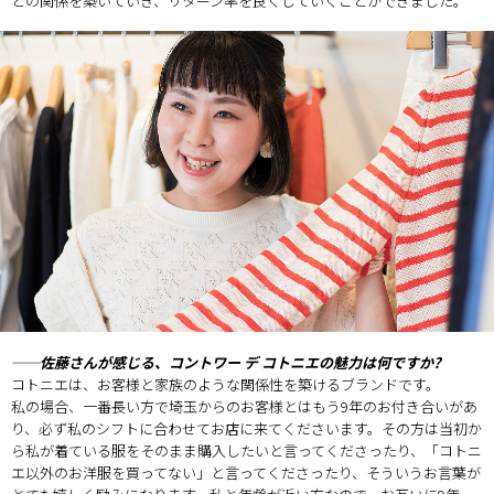
との関係を築いていき、リターン率を良くしていくことができました。
──佐藤さんが感じる、コントワー デ コトニエの魅力は何ですか?
コトニエは、お客様と家族のような関係性を築けるブランドです。
私の場合、一番長い方で埼玉からのお客様とはもう9年のお付き合いがあ
り、必ず私のシフトに合わせてお店に来てくださいます。その方は当初か
ら私が着ている服をそのまま購入したいと言ってくださったり、「コトニ
エ以外のお洋服を買ってない」と言ってくださったり、そういうお言葉が