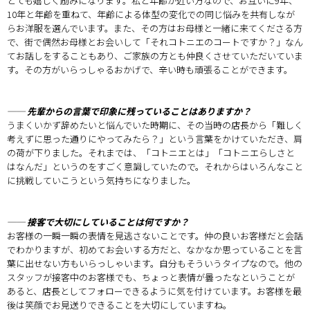
とても嬉しく励みになります。私と年齢が近い方なので、お互いに9年、
10年と年齢を重ねて、年齢による体型の変化での同じ悩みを共有しなが
らお洋服を選んでいます。また、その方はお母様と一緒に来てくださる方
で、街で偶然お母様とお会いして「それコトニエのコートですか？」なん
てお話しをすることもあり、ご家族の方とも仲良くさせていただいていま
す。その方がいらっしゃるおかげで、辛い時も頑張ることができます。
── 先輩からの言葉で印象に残っていることはありますか？
うまくいかず辞めたいと悩んでいた時期に、その当時の店長から「難しく
考えずに思った通りにやってみたら？」という言葉をかけていただき、肩
の荷が下りました。それまでは、「コトニエとは」「コトニエらしさと
はなんだ」というのをすごく意識していたので。それからはいろんなこと
に挑戦していこうという気持ちになりました。
── 接客で大切にしていることは何ですか？
お客様の一瞬一瞬の表情を見逃さないことです。仲の良いお客様だと会話
でわかりますが、初めてお会いする方だと、なかなか思っていることを言
葉に出せない方もいらっしゃいます。自分もそういうタイプなので。他の
スタッフが接客中のお客様でも、ちょっと表情が曇ったなということが
あると、店長としてフォローできるように気を付けています。お客様を最
後は笑顔でお見送りできることを大切にしていますね。