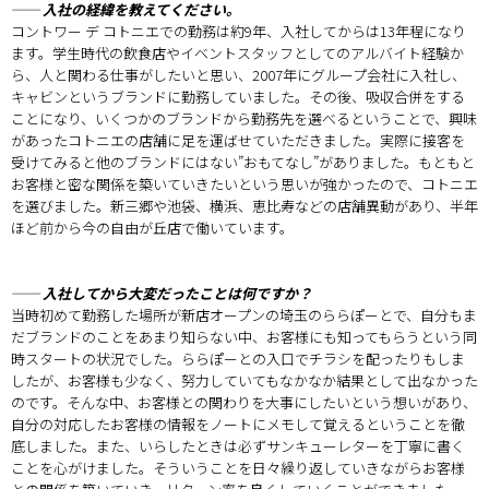
── 入社の経緯を教えてください。
コントワー デ コトニエでの勤務は約9年、入社してからは13年程になり
ます。学生時代の飲食店やイベントスタッフとしてのアルバイト経験か
ら、人と関わる仕事がしたいと思い、2007年にグループ会社に入社し、
キャビンというブランドに勤務していました。その後、吸収合併をする
ことになり、いくつかのブランドから勤務先を選べるということで、興味
があったコトニエの店舗に足を運ばせていただきました。実際に接客を
受けてみると他のブランドにはない”おもてなし”がありました。もともと
お客様と密な関係を築いていきたいという思いが強かったので、コトニエ
を選びました。新三郷や池袋、横浜、恵比寿などの店舗異動があり、半年
ほど前から今の自由が丘店で働いています。
── 入社してから大変だったことは何ですか？
当時初めて勤務した場所が新店オープンの埼玉のららぽーとで、自分もま
だブランドのことをあまり知らない中、お客様にも知ってもらうという同
時スタートの状況でした。ららぽーとの入口でチラシを配ったりもしま
したが、お客様も少なく、努力していてもなかなか結果として出なかった
のです。そんな中、お客様との関わりを大事にしたいという想いがあり、
自分の対応したお客様の情報をノートにメモして覚えるということを徹
底しました。また、いらしたときは必ずサンキューレターを丁寧に書く
ことを心がけました。そういうことを日々繰り返していきながらお客様