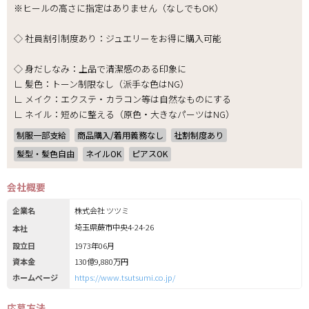
※ヒールの高さに指定はありません（なしでもOK）
◇ 社員割引制度あり：ジュエリーをお得に購入可能
◇ 身だしなみ：上品で清潔感のある印象に
∟ 髪色：トーン制限なし（派手な色はNG）
∟ メイク：エクステ・カラコン等は自然なものにする
∟ ネイル：短めに整える（原色・大きなパーツはNG）
制服一部支給
商品購入/着用義務なし
社割制度あり
髪型・髪色自由
ネイルOK
ピアスOK
会社概要
企業名
株式会社 ツツミ
埼玉県蕨市中央4-24-26
本社
設立日
1973年06月
資本金
130億9,880万円
ホームページ
https://www.tsutsumi.co.jp/
応募方法