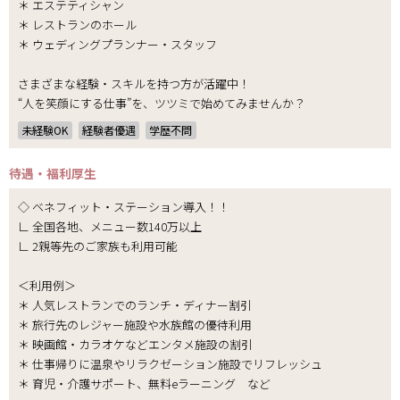
＊ エステティシャン
＊ レストランのホール
＊ ウェディングプランナー・スタッフ
さまざまな経験・スキルを持つ方が活躍中！
“人を笑顔にする仕事”を、ツツミで始めてみませんか？
未経験OK
経験者優遇
学歴不問
待遇・福利厚生
◇ ベネフィット・ステーション導入！！
∟ 全国各地、メニュー数140万以上
∟ 2親等先のご家族も利用可能
＜利用例＞
＊ 人気レストランでのランチ・ディナー割引
＊ 旅行先のレジャー施設や水族館の優待利用
＊ 映画館・カラオケなどエンタメ施設の割引
＊ 仕事帰りに温泉やリラクゼーション施設でリフレッシュ
＊ 育児・介護サポート、無料eラーニング など