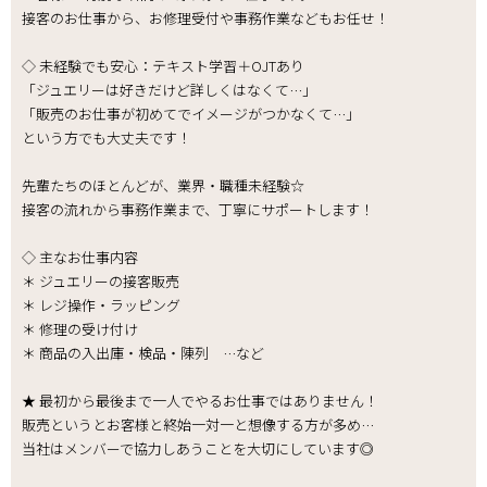
接客のお仕事から、お修理受付や事務作業などもお任せ！
◇ 未経験でも安心：テキスト学習＋OJTあり
「ジュエリーは好きだけど詳しくはなくて…」
「販売のお仕事が初めてでイメージがつかなくて…」
という方でも大丈夫です！
先輩たちのほとんどが、業界・職種未経験☆
接客の流れから事務作業まで、丁寧にサポートします！
◇ 主なお仕事内容
＊ ジュエリーの接客販売
＊ レジ操作・ラッピング
＊ 修理の受け付け
＊ 商品の入出庫・検品・陳列 …など
★ 最初から最後まで一人でやるお仕事ではありません！
販売というとお客様と終始一対一と想像する方が多め…
当社はメンバーで協力しあうことを大切にしています◎