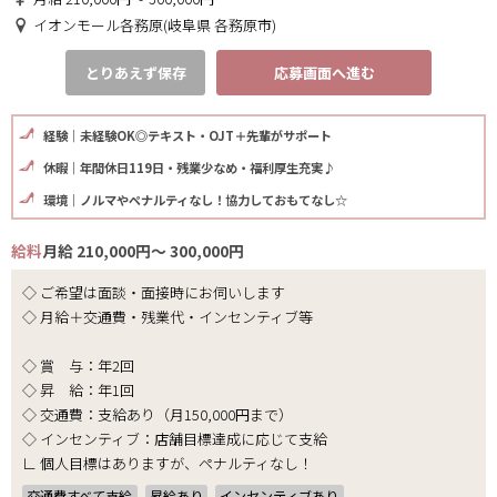
イオンモール各務原(岐阜県 各務原市)
とりあえず保存
応募画面へ進む
経験｜未経験OK◎テキスト・OJT＋先輩がサポート
休暇｜年間休日119日・残業少なめ・福利厚生充実♪
環境｜ノルマやペナルティなし！協力しておもてなし☆
給料
月給 210,000円～ 300,000円
◇ ご希望は面談・面接時にお伺いします
◇ 月給＋交通費・残業代・インセンティブ等
◇ 賞 与：年2回
◇ 昇 給：年1回
◇ 交通費：支給あり（月150,000円まで）
◇ インセンティブ：店舗目標達成に応じて支給
∟ 個人目標はありますが、ペナルティなし！
交通費すべて支給
昇給あり
インセンティブあり