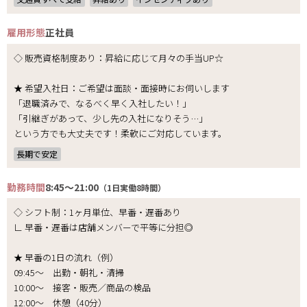
雇用形態
正社員
◇ 販売資格制度あり：昇給に応じて月々の手当UP☆
★ 希望入社日：ご希望は面談・面接時にお伺いします
「退職済みで、なるべく早く入社したい！」
「引継ぎがあって、少し先の入社になりそう…」
という方でも大丈夫です！柔軟にご対応しています。
長期で安定
勤務時間
8:45～21:00
（1日実働8時間）
◇ シフト制：1ヶ月単位、早番・遅番あり
∟ 早番・遅番は店舗メンバーで平等に分担◎
★ 早番の1日の流れ（例）
09:45～ 出勤・朝礼・清掃
10:00～ 接客・販売／商品の検品
12:00～ 休憩（40分）