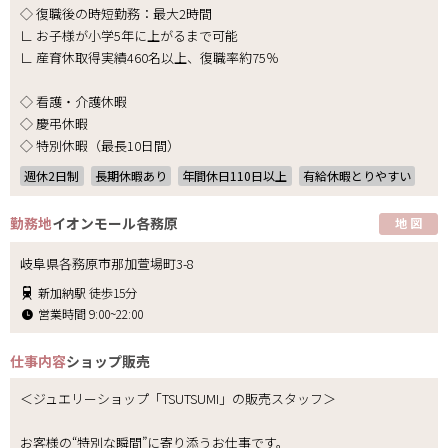
◇ 復職後の時短勤務：最大2時間
∟ お子様が小学5年に上がるまで可能
∟ 産育休取得実績460名以上、復職率約75％
◇ 看護・介護休暇
◇ 慶弔休暇
◇ 特別休暇（最長10日間）
週休2日制
長期休暇あり
年間休日110日以上
有給休暇とりやすい
勤務地
イオンモール各務原
地 図
岐阜県各務原市那加萱場町3-8
新加納駅 徒歩15分
営業時間 9:00~22:00
仕事内容
ショップ販売
＜ジュエリーショップ「TSUTSUMI」の販売スタッフ＞
お客様の“特別な瞬間”に寄り添うお仕事です。