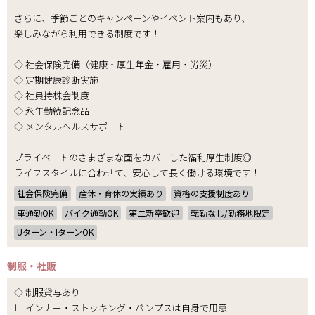
さらに、季節ごとのキャンペーンやイベント案内もあり、
楽しみながら利用できる制度です！
◇ 社会保険完備（健康・厚生年金・雇用・労災）
◇ 定期健康診断実施
◇ 社員持株会制度
◇ 永年勤続記念品
◇ メンタルヘルスサポート
プライベートのさまざまな面をカバーした福利厚生制度◎
ライフスタイルに合わせて、安心して長く働ける環境です！
社会保険完備
産休・育休の実績あり
資格の支援制度あり
車通勤OK
バイク通勤OK
第二新卒歓迎
転勤なし/勤務地限定
Uターン・IターンOK
制服・社販
◇ 制服貸与あり
∟ インナー・ストッキング・パンプスは自身で用意