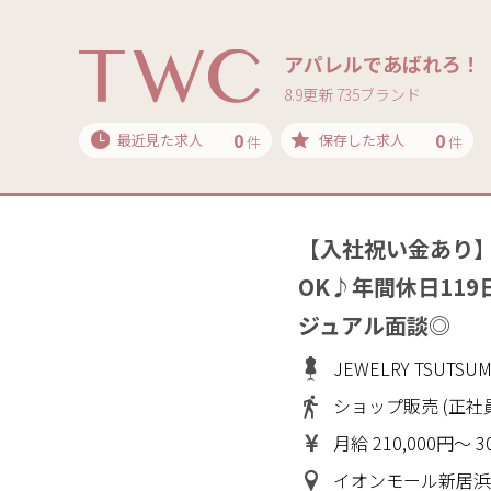
アパレルであばれろ！
8.9更新 735ブランド
0
0
最近見た求人
保存した求人
件
件
【入社祝い金あり
OK♪年間休日11
ジュアル面談◎
JEWELRY TSUT
ショップ販売 (正社
月給 210,000円～ 3
イオンモール新居浜(