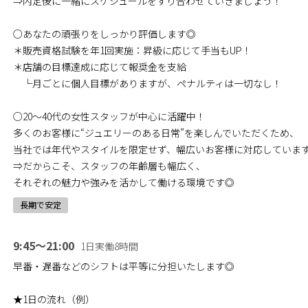
⇒内定後に一緒にスケジュールをすり合わせていきましょう！
○あなたの頑張りをしっかり評価します◎
＊販売資格試験を年1回実施：昇級に応じて手当もUP！
＊店舗の目標達成に応じて報奨金を支給
└月ごとに個人目標がありますが、ペナルティは一切なし！
○20～40代の女性スタッフが中心に活躍中！
多くのお客様に“ジュエリーのある日常”を楽しんでいただくため、
当社では年代やスタイルを限定せず、幅広いお客様に対応していま
⇒だからこそ、スタッフの年齢層も幅広く、
それぞれの魅力や強みを活かして働ける環境です◎
長期で安定
9:45～21:00
1日実働8時間
早番・遅番などのシフトは平等に分担いたします◎
★1日の流れ（例）