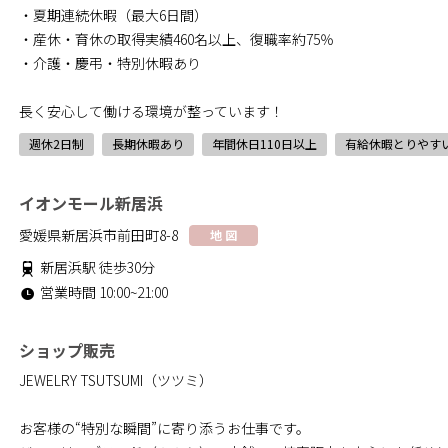
・夏期連続休暇（最大6日間）
・産休・育休の取得実績460名以上、復職率約75％
・介護・慶弔・特別休暇あり
長く安心して働ける環境が整っています！
週休2日制
長期休暇あり
年間休日110日以上
有給休暇とりやす
イオンモール新居浜
愛媛県新居浜市前田町8-8
地 図
新居浜駅 徒歩30分
営業時間 10:00~21:00
ショップ販売
JEWELRY TSUTSUMI（ツツミ）
お客様の“特別な瞬間”に寄り添うお仕事です。