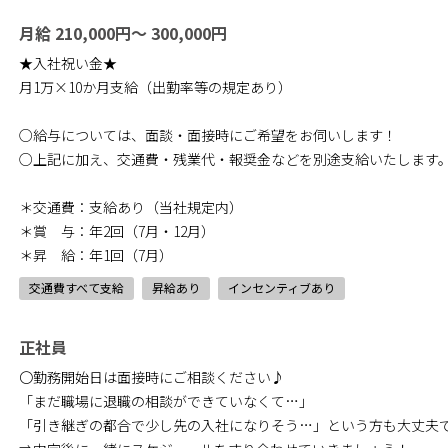
月給 210,000円～ 300,000円
★入社祝い金★
月1万×10か月支給（出勤率等の規定あり）
○給与については、面談・面接時にご希望をお伺いします！
○上記に加え、交通費・残業代・報奨金などを別途支給いたします
＊交通費：支給あり（当社規定内）
＊賞 与：年2回（7月・12月）
＊昇 給：年1回（7月）
交通費すべて支給
昇給あり
インセンティブあり
正社員
〇勤務開始日は面接時にご相談ください♪
「まだ職場に退職の相談ができていなくて…」
「引き継ぎの都合で少し先の入社になりそう…」という方も大丈夫