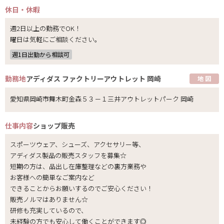
休日・休暇
週2日以上の勤務でOK！
曜日は気軽にご相談ください。
週1日出勤から相談可
勤務地
アディダス ファクトリーアウトレット 岡崎
地 図
愛知県岡崎市舞木町金森５３－１三井アウトレットパーク 岡崎
仕事内容
ショップ販売
スポーツウェア、シューズ、アクセサリー等、
アディダス製品の販売スタッフを募集☆
短期の方は、品出し在庫整理などの裏方業務や
お客様への簡単なご案内など
できることからお願いするのでご安心ください！
販売ノルマはありません☆
研修も充実しているので、
未経験の方でも安心して働くことができます◎