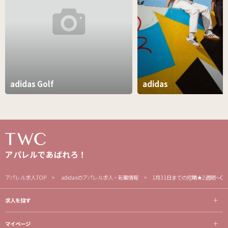
adidas Golf
adidas
アパレルであばれろ！
アパレル求人TOP
adidasのアパレル求人・転職情報
1月31日までの短期★2週間～O
求人を探す
マイページ