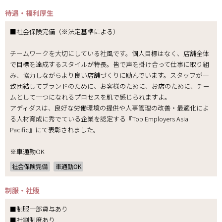
待遇・福利厚生
■社会保険完備（※法定基準による）
チームワークを大切にしている社風です。個人目標はなく、店舗全体
で目標を達成するスタイルが特長。皆で声を掛け合って仕事に取り組
み、協力しながらより良い店舗づくりに励んでいます。スタッフが一
致団結してブランドのために、お客様のために、お店のために、チー
ムとして一つになれるプロセスを肌で感じられますよ。
アディダスは、良好な労働環境の提供や人事管理の改善・最適化によ
る人材育成に秀でている企業を認定する『Top Employers Asia
Pacific』にて表彰されました。
※車通勤OK
社会保険完備
車通勤OK
制服・社販
■制服一部貸与あり
■社割制度あり