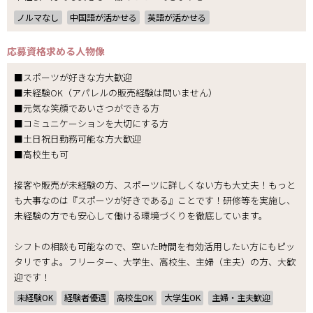
ノルマなし
中国語が活かせる
英語が活かせる
応募資格
求める人物像
■スポーツが好きな方大歓迎
■未経験OK（アパレルの販売経験は問いません）
■元気な笑顔であいさつができる方
■コミュニケーションを大切にする方
■土日祝日勤務可能な方大歓迎
■高校生も可
接客や販売が未経験の方、スポーツに詳しくない方も大丈夫！もっと
も大事なのは『スポーツが好きである』ことです！研修等を実施し、
未経験の方でも安心して働ける環境づくりを徹底しています。
シフトの相談も可能なので、空いた時間を有効活用したい方にもピッ
タリですよ。フリーター、大学生、高校生、主婦（主夫）の方、大歓
迎です！
未経験OK
経験者優遇
高校生OK
大学生OK
主婦・主夫歓迎