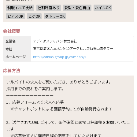
制服すべて支給
社割制度あり
髪型・髪色自由
ネイルOK
ピアスOK
ヒゲOK
タトゥーOK
会社概要
企業名
アディダスジャパン 株式会社
東京都港区六本木1-9-10アークヒルズ仙石山森タワー
本社
ホームページ
http://adidas-group.jp/company/
応募方法
アルバイトの求人をご覧いただき、ありがとうございます。
採用までの流れをご案内します。
ーーーーーーーーーーーー
1、応募フォームより求人へ応募
※チャットボットによる面接予約URLが自動発行されます
2、送付されたURLに沿って、条件確認と面接日程調整をお願いいたし
ます
※応募後すぐに面接日程の調整をしていただけます