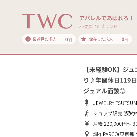
アパレルであばれろ！
8.8更新 735ブランド
0
0
最近見た求人
保存した求人
件
件
【未経験OK】ジュ
り♪年間休日119
ジュアル面談◎
JEWELRY TSUT
ショップ販売 (契約
月給 220,000円～ 3
調布PARCO(東京都