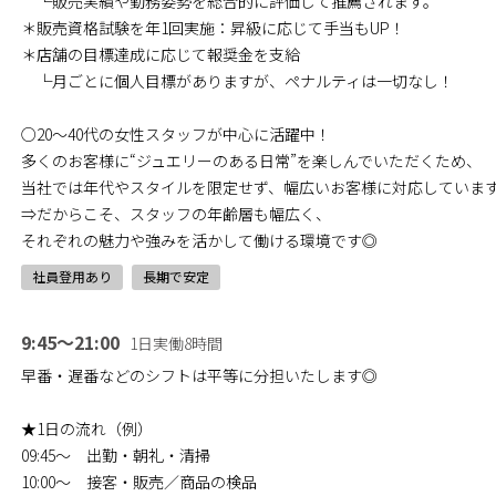
└販売実績や勤務姿勢を総合的に評価して推薦されます。
＊販売資格試験を年1回実施：昇級に応じて手当もUP！
＊店舗の目標達成に応じて報奨金を支給
└月ごとに個人目標がありますが、ペナルティは一切なし！
○20〜40代の女性スタッフが中心に活躍中！
多くのお客様に“ジュエリーのある日常”を楽しんでいただくため、
当社では年代やスタイルを限定せず、幅広いお客様に対応していま
⇒だからこそ、スタッフの年齢層も幅広く、
それぞれの魅力や強みを活かして働ける環境です◎
社員登用あり
長期で安定
9:45～21:00
1日実働8時間
早番・遅番などのシフトは平等に分担いたします◎
★1日の流れ（例）
09:45〜 出勤・朝礼・清掃
10:00〜 接客・販売／商品の検品