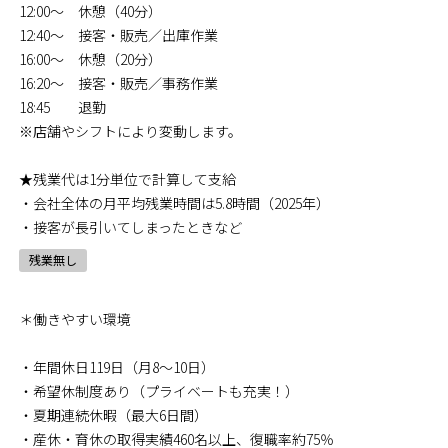
12:00〜 休憩（40分）
12:40〜 接客・販売／出庫作業
16:00〜 休憩（20分）
16:20〜 接客・販売／事務作業
18:45 退勤
※店舗やシフトにより変動します。
★残業代は1分単位で計算して支給
・会社全体の月平均残業時間は5.8時間（2025年）
・接客が長引いてしまったときなど
残業無し
＊働きやすい環境
・年間休日119日（月8～10日）
・希望休制度あり（プライベートも充実！）
・夏期連続休暇（最大6日間）
・産休・育休の取得実績460名以上、復職率約75％