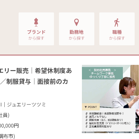
ブランド
勤務地
職種
から探す
から探す
から探す
エリー販売｜希望休制度あ
日／制服貸与｜面接前のカ
SUMI｜ジュエリーツツミ
社員)
00,000円
 調布市)