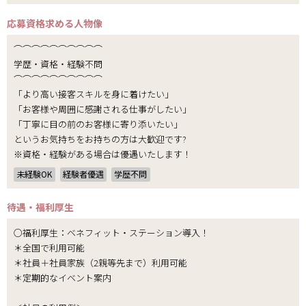
応募資格
求める人物像
⌒⌒⌒⌒⌒⌒⌒⌒⌒⌒
学歴・資格・経験不問
⌒⌒⌒⌒⌒⌒⌒⌒⌒⌒
「より高い接客スキルを身に着けたい」
「お客様や周囲に感謝される仕事がしたい」
「丁寧に目の前のお客様に寄り添いたい」
というお気持ちをお持ちの方は大歓迎です?
※資格・経験がある場合は優遇いたします！
未経験OK
経験者優遇
学歴不問
待遇・福利厚生
○福利厚生：ベネフィット・ステーション導入！
＊全国で利用可能
＊社員＋社員家族（2親等先まで）利用可能
＊定期的なイベント案内