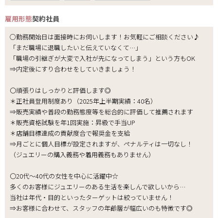
雇用形態
契約社員
○勤務開始日は面接時にお伺いします！お気軽にご相談ください♪
「まだ職場に退職したいと伝えていなくて…」
「職場の引継ぎが大変で入社が先になってしまう」という方もOK
⇒内定後にすり合わせをしていきましょう！
〇頑張りはしっかりと評価します◎
＊正社員登用制度あり（2025年上半期実績：40名）
⇒販売実績や普段の勤務態度等を総合的に評価して推薦されます
＊販売資格試験を年1回実施：昇級で手当UP
＊店舗目標達成の貢献度合で報奨金を支給
⇒月ごとに個人目標が設定されますが、ペナルティは一切なし！
（ジュエリーの購入義務や着用義務もありません）
〇20代～40代の女性を中心に活躍中☆
多くのお客様にジュエリーのある生活を楽しんで欲しいから…
当社は年代・目的といったターゲットは絞っていません！
⇒お客様に合わせて、スタッフの年齢層が幅広いのも特徴です◎