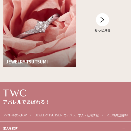
もっと見る
JEWELRY TSUTSUMI
アパレルであばれろ！
アパレル求人TOP
JEWELRY TSUTSUMIのアパレル求人・転職情報
＜正社員登用あり
求人を探す