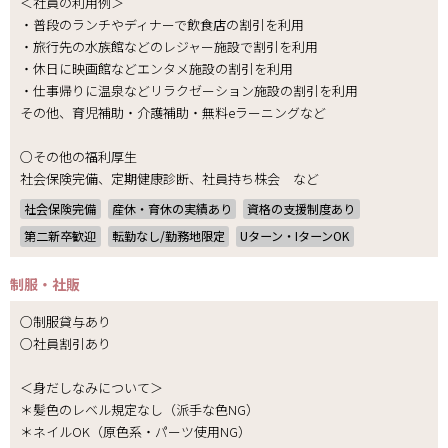
＜社員の利用例＞
・普段のランチやディナーで飲食店の割引を利用
・旅行先の水族館などのレジャー施設で割引を利用
・休日に映画館などエンタメ施設の割引を利用
・仕事帰りに温泉などリラクゼーション施設の割引を利用
その他、育児補助・介護補助・無料eラーニングなど
○その他の福利厚生
社会保険完備、定期健康診断、社員持ち株会 など
社会保険完備
産休・育休の実績あり
資格の支援制度あり
第二新卒歓迎
転勤なし/勤務地限定
Uターン・IターンOK
制服・社販
○制服貸与あり
○社員割引あり
＜身だしなみについて＞
＊髪色のレベル規定なし（派手な色NG）
＊ネイルOK（原色系・パーツ使用NG）