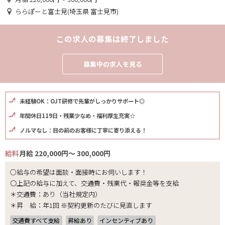
ららぽーと富士見(埼玉県 富士見市)
この求人の募集は終了しました
募集中の求人を見る
未経験OK：OJT研修で先輩がしっかりサポート◎
年間休日119日・残業少なめ・福利厚生充実☆
ノルマなし：目の前のお客様に丁寧に寄り添える！
給料
月給 220,000円～ 300,000円
○給与の希望は面談・面接時にお伺いします！
〇上記の給与に加えて、交通費・残業代・報奨金等を支給
＊交通費：あり（当社規定内）
＊昇 給：年1回 ※契約更新のたびに見直します
交通費すべて支給
昇給あり
インセンティブあり