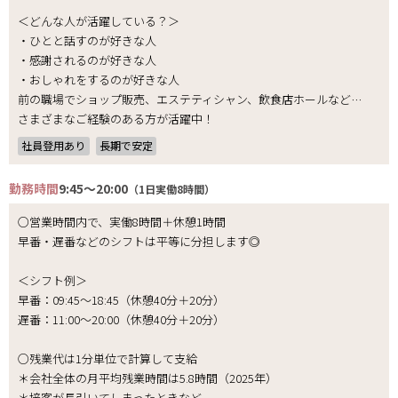
＜どんな人が活躍している？＞
・ひとと話すのが好きな人
・感謝されるのが好きな人
・おしゃれをするのが好きな人
前の職場でショップ販売、エステティシャン、飲食店ホールなど…
さまざまなご経験のある方が活躍中！
社員登用あり
長期で安定
勤務時間
9:45～20:00
（1日実働8時間）
○営業時間内で、実働8時間＋休憩1時間
早番・遅番などのシフトは平等に分担します◎
＜シフト例＞
早番：09:45～18:45（休憩40分＋20分）
遅番：11:00～20:00（休憩40分＋20分）
○残業代は1分単位で計算して支給
＊会社全体の月平均残業時間は5.8時間（2025年）
＊接客が長引いてしまったときなど