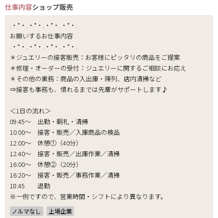
仕事内容
ショップ販売
.・*・.・*・.・*・.・*・.
お願いするお仕事内容
.・*・.・*・.・*・.・*・.
＊ジュエリーの接客販売：お客様にピッタリの商品をご提案
＊修理・オーダーの受付：ジュエリーに関するご相談にお応え
＊その他の業務：商品の入出庫・陳列、店内清掃など
⇒接客も事務も、慣れるまでは先輩がサポートします♪
＜1日の流れ＞
09:45～ 出勤・朝礼・清掃
10:00～ 接客・販売／入庫商品の検品
12:00～ 休憩①（40分）
12:40～ 接客・販売／出庫作業／清掃
16:00～ 休憩②（20分）
16:20～ 接客・販売／事務作業／清掃
18:45 退勤
※一例ですので、営業時間・シフトにより異なります。
ノルマなし
上場企業