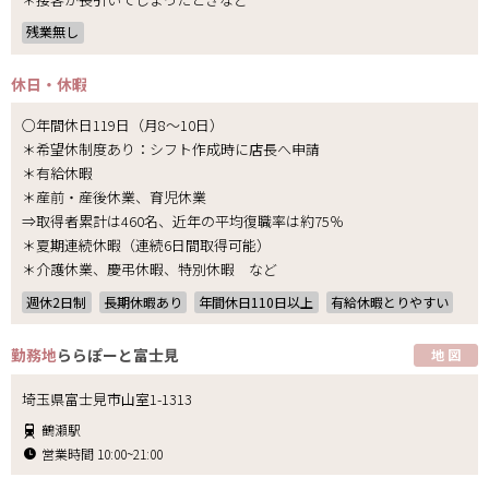
残業無し
休日・休暇
○年間休日119日（月8～10日）
＊希望休制度あり：シフト作成時に店長へ申請
＊有給休暇
＊産前・産後休業、育児休業
⇒取得者累計は460名、近年の平均復職率は約75％
＊夏期連続休暇（連続6日間取得可能）
＊介護休業、慶弔休暇、特別休暇 など
週休2日制
長期休暇あり
年間休日110日以上
有給休暇とりやすい
勤務地
ららぽーと富士見
地 図
埼玉県富士見市山室1-1313
鶴瀬駅
営業時間 10:00~21:00