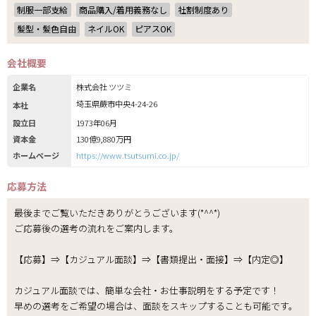
制服一部支給
商品購入/着用義務なし
社割制度あり
髪型・髪色自由
ネイルOK
ピアスOK
会社概要
企業名
株式会社 ツツミ
埼玉県蕨市中央4-24-26
本社
設立日
1973年06月
資本金
130億9,880万円
ホームページ
https://www.tsutsumi.co.jp/
応募方法
最後までご覧いただきありがとうございます(*^^*)
ご応募後の選考の流れをご案内します。
【応募】⇒【カジュアル面談】⇒【書類提出・面接】⇒【内定◎】
カジュアル面談では、簡単な会社・お仕事説明をする予定です！
早めの選考をご希望の場合は、面談をスキップすることも可能です。