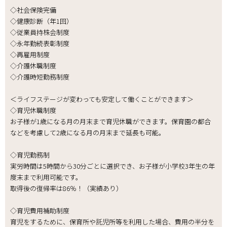
◇社会保険完備
◇健康診断（年1回）
◇従業員持株会制度
◇永年勤続表彰制度
◇再雇用制度
◇介護休職制度
◇介護時短勤務制度
＜ライフステージが変わっても安定して働くことができます＞
◇育児休職制度
お子様が1歳になる月の月末まで育児休職ができます。保育園の都合
などを考慮して2歳になる月の月末まで延長も可能。
◇育児勤務制
実労時間は5時間から30分ごとに選択でき、お子様が小学校3年生の年
度末まで利用可能です。
取得後の復帰率は86％！（実績あり）
◇育児費用補助制度
育児をするために、保育所や託児所等を利用した場合、費用の半分を