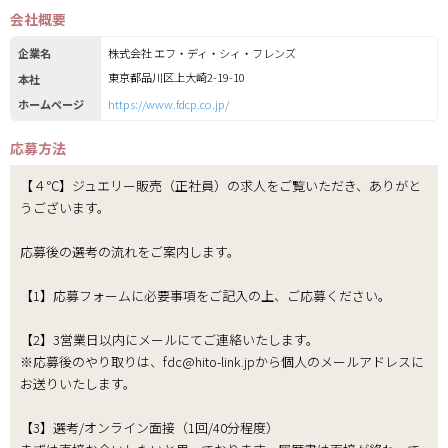
会社概要
企業名
株式会社 エフ・ディ・シィ・フレンズ
東京都品川区上大崎2-19-10
本社
ホームページ
https://www.fdcp.co.jp/
応募方法
【４℃】ジュエリー販売（正社員）の求人をご覧いただき、ありがと
うございます。
応募後の選考の流れをご案内します。
【1】応募フォームに必要事項をご記入の上、ご応募ください。
【2】3営業日以内にメールにてご連絡いたします。
※応募後のやり取りは、fdc@hito-link.jpから個人のメールアドレスに
お送りいたします。
【3】選考/オンライン面接（1回/40分程度）