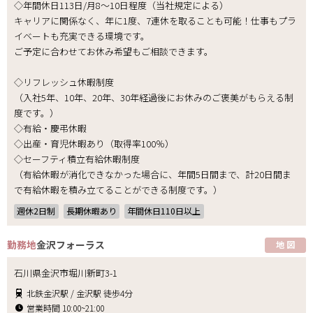
◇年間休日113日/月8～10日程度（当社規定による）
キャリアに関係なく、年に1度、7連休を取ることも可能！仕事もプラ
イベートも充実できる環境です。
ご予定に合わせてお休み希望もご相談できます。
◇リフレッシュ休暇制度
（入社5年、10年、20年、30年経過後にお休みのご褒美がもらえる制
度です。）
◇有給・慶弔休暇
◇出産・育児休暇あり（取得率100％）
◇セーフティ積立有給休暇制度
（有給休暇が消化できなかった場合に、年間5日間まで、計20日間ま
で有給休暇を積み立てることができる制度です。）
週休2日制
長期休暇あり
年間休日110日以上
勤務地
金沢フォーラス
地 図
石川県金沢市堀川新町3-1
北鉄金沢駅 / 金沢駅 徒歩4分
営業時間 10:00~21:00