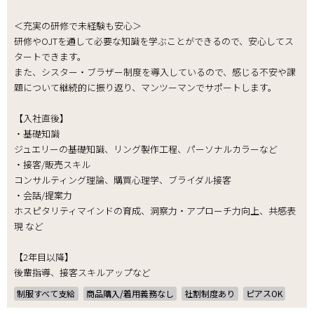
＜充実の研修で未経験も安心＞
研修やOJTを通して必要な知識を学ぶことができるので、安心してス
タートできます。
また、シスター・ブラザー制度を導入しているので、感じる不安や課
題について継続的に振り返り、マンツーマンでサポートします。
【入社直後】
・基礎知識
ジュエリーの基礎知識、リング製作工程、パーソナルカラーなど
・接客/販売スキル
コンサルティング理論、購買心理学、ブライダル接客
・会話/提案力
ホスピタリティマインドの育成、洞察力・アプローチ力向上、共感表
現 など
【2年目以降】
後輩指導、接客スキルアップなど
制服すべて支給
商品購入/着用義務なし
社割制度あり
ピアスOK