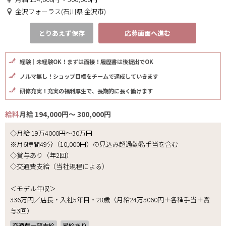
金沢フォーラス(石川県 金沢市)
とりあえず保存
応募画面へ進む
経験｜未経験OK！まずは面接！履歴書は後提出でOK
ノルマ無し！ショップ目標をチームで達成していきます
研修充実！充実の福利厚生で、長期的に長く働けます
給料
月給 194,000円～ 300,000円
◇月給 19万4000円～30万円
※月6時間49分（10,000円）の見込み超過勤務手当を含む
◇賞与あり（年2回）
◇交通費支給（当社規程による）
＜モデル年収＞
336万円／店長・入社5年目・28歳（月給24万3060円＋各種手当＋賞
与3回）
交通費一部支給
昇給あり