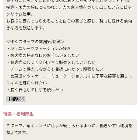
案することも。そこに必要なのはお客様を想うホスピタリティです。
接客・販売の枠にとらわれず、人の喜ぶ顔をつくり出したい方にピッ
タリのお仕事。
お客様に喜んでもらえることを自らの喜びと感じ、努力し続ける前向
きな方を歓迎します。
＜働くスタッフの雰囲気/特徴＞
・ジュエリーやファッションが好き
・お客様の特別な日のお手伝いをしたい
・お客様とじっくり向き合う販売をしていきたい
・チームで協力しながらも目標に向かって頑張りたい
・言葉遣いやマナー、コミュニケーション力など丁寧な接客を通して
スキルを身につけたい
・長く安心して仕事を続けたい
未経験OK
待遇・福利厚生
スタッフが永く、幸せに仕事が続けられるように、働きやすい環境を
整えてます。