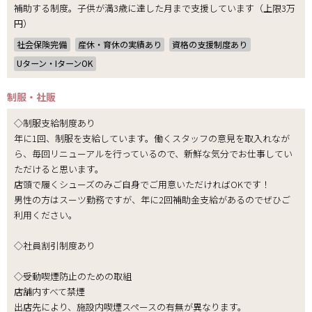
補助する制度。子供が満3歳に達した月まで支援しています（上限3万
円）
社会保険完備
産休・育休の実績あり
資格の支援制度あり
Uターン・IターンOK
制服・社販
◇制服支給制度あり
年に1回、制服を支給しています。働くスタッフの意見を取入れなが
ら、毎回リニューアルを行っているので、新鮮な気分でお仕事してい
ただけると思います。
店頭で履くシューズのみご自身でご用意いただければOKです！
男性の方はスーツ勤務ですが、年に2回補助金支給があるのでぜひご
利用ください。
◇社員割引制度あり
◇受動喫煙防止のための取組
店舗内すべて禁煙
出店先により、施設内喫煙スペースの有無が異なります。