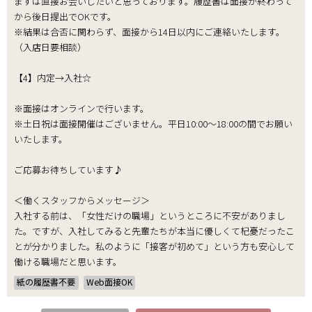
まずは直接お会いしたいと思っております。履歴書は面接が終わって
から後日提出でOKです。
※結果は合否に関わらず、面接から14日以内にご連絡いたします。
（入店日要相談）
【4】内定→入社☆
※面接はオンラインで行います。
※土日祝は面接開催はございません。平日10:00～18:00の間でお願い
いたします。
ご応募お待ちしています♪
＜働くスタッフからメッセージ＞
入社する前は、「女性だけの職場」というところに不安がありまし
た。ですが、入社してみると先輩たちが本当に優しくて杞憂だったこ
とが分かりました。私のように「接客が初めて」という方も安心して
働ける職場だと思います。
紙の履歴書不要
Web面接OK