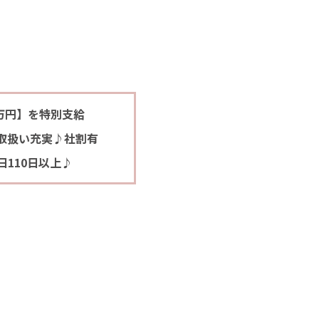
万円】を特別支給
取扱い充実♪社割有
110日以上♪