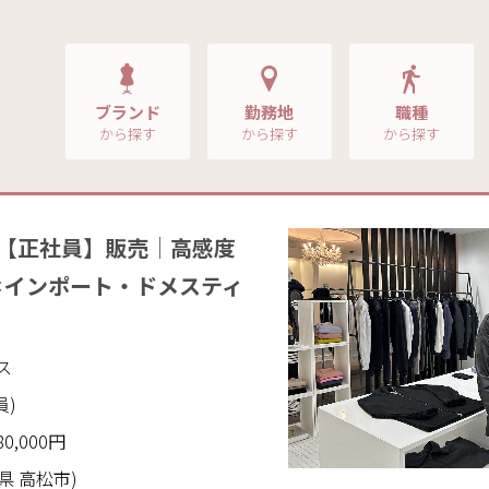
ブランド
勤務地
職種
から探す
から探す
から探す
★【正社員】販売│高感度
＊インポート・ドメスティ
ス
員)
80,000円
川県 高松市)