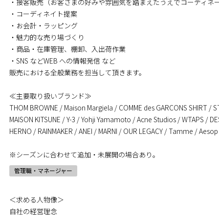
・接客販売（お客さまの好みや雰囲気を踏まえたうえでコーディネ
・コーディネイト提案
・お会計・ラッピング
・魅力的な売り場づくり
・商品・在庫管理、棚卸、入出荷作業
・SNS などWEB への情報発信 など
販売における全般業務を担当して頂きます。
≪主要取り扱いブランド≫
THOM BROWNE / Maison Margiela / COMME des GARCONS SHIRT / S
MAISON KITSUNE / Y-3 / Yohji Yamamoto / Acne Studios / WTAPS / 
HERNO / RAINMAKER / ANEI / MARNI / OUR LEGACY / Tamme / Aesop
※シーズンに合わせて追加・未展開の場合あり。
管理職・マネージャー
＜求める人物像＞
自社の経営理念