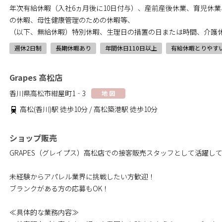
年次有給休暇（入社6ヵ月後に10日付与）、産前産後休業、育児休
の休暇、母性健康管理のための休暇等、
（以下、無給休暇）特別休暇、生理日の措置の日または時間、介護
週休2日制
長期休暇あり
年間休日110日以上
有給休暇とりやす
Grapes 高松店
香川県高松市紺屋町1‐3
地 図
高松(香川)駅 徒歩10分 / 高松築港駅 徒歩10分
ショップ販売
GRAPES（グレイプス）高松店での接客販売スタッフとして活躍し
未経験からアパレル業界に挑戦したい方歓迎！
ブランクがある方の応募もOK！
≪具体的な業務内容≫