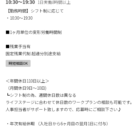
10:30～19:30
1日実働8時間以上
【勤務時間】シフト制に応じて
・10:30～19:30
■1ヶ月単位の変形労働時間制
■残業手当有
固定残業代制 超過分別途支給
時短相談OK
＜年間休日110日以上＞
（月間休日9日～10日)
┗シフト制の為、週間休日数は異なる
ライフステージに合わせて休日数のワークプランの相談も可能です
人事担当者がサポート致しますので、応募時にご相談下さい♪
・年次有給休暇 （入社日から6ヶ月目の翌月1日に付与）