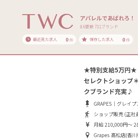
アパレルであばれろ！
8.6更新 731ブランド
0
0
最近見た求人
保存した求人
件
件
★特別支給5万円
セレクトショップ
クブランド充実♪
GRAPES｜グレイプ
ショップ販売 (正社
月給 210,000円～ 2
Grapes 高松店(香