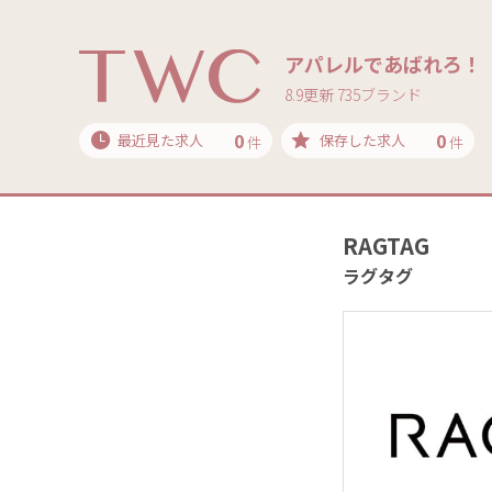
アパレルであばれろ！
8.9更新 735ブランド
0
0
最近見た求人
保存した求人
件
件
RAGTAG
ラグタグ