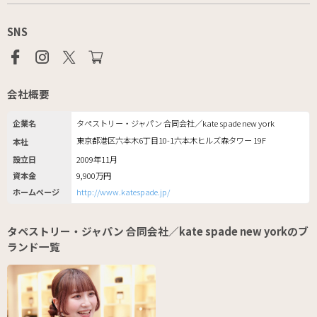
SNS
会社概要
企業名
タペストリー・ジャパン 合同会社／kate spade new york
東京都港区六本木6丁目10-1六本木ヒルズ森タワー 19F
本社
設立日
2009年11月
資本金
9,900万円
ホームページ
http://www.katespade.jp/
タペストリー・ジャパン 合同会社／kate spade new yorkのブ
ランド一覧