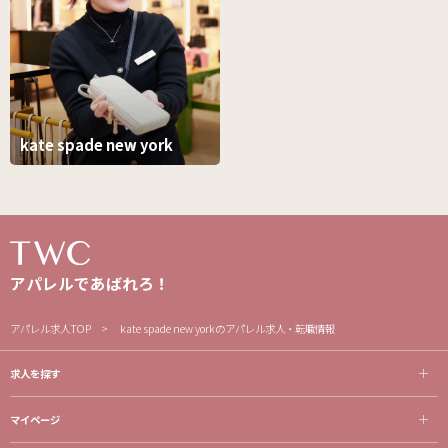
kate spade new york
アパレルであばれろ！
アパレル求人TOP
kate spade new yorkのアパレル求人・転職情報
求人を探す
マイページ