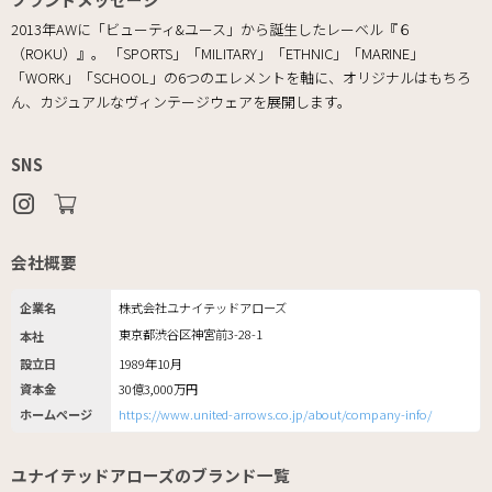
2013年AWに「ビューティ&ユース」から誕生したレーベル『６
（ROKU）』。 「SPORTS」「MILITARY」「ETHNIC」「MARINE」
「WORK」「SCHOOL」の6つのエレメントを軸に、オリジナルはもちろ
ん、カジュアルなヴィンテージウェアを展開します。
SNS
会社概要
企業名
株式会社ユナイテッドアローズ
東京都渋谷区神宮前3-28-1
本社
設立日
1989年10月
資本金
30億3,000万円
ホームページ
https://www.united-arrows.co.jp/about/company-info/
ユナイテッドアローズのブランド一覧