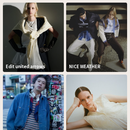
Edit united arrows
NICE WEATHER