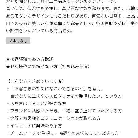
弊社が開発した、真空二重構造のチタン製タンブラーです
高い保温、保冷性を発揮し、高品質な性能を誇ります。また、心地
あるモダンなデザインにもこだわりがあり、何気ない日常を、上品
日本の技術と美しさを兼ね備えた逸品として、各国首脳や英国王室
い評価をいただいている商品です。
ノルマなし
★接客経験のある方歓迎
★ＰＣ操作に抵抗がない方（打ち込み程度）
【こんな方を求めています★】
・「お客さまのためになにができるのか」を考え、
自分なりに工夫やホスピタリティを発揮したい、という方
・人を喜ばせることが好きな方
・ブランドに共感いただき、一緒に盛り上げていただける方
・笑顔でお客様とコミュニケーションが取れる方
・インテリアに興味のある方
・チームワーク を重視し、協調性を大切にしてくださる方