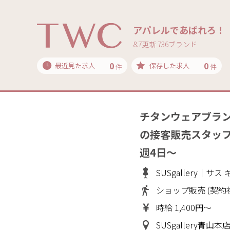
アパレルであばれろ！
8.7更新 736ブランド
0
0
最近見た求人
保存した求人
件
件
チタンウェアブランド 
の接客販売スタッ
週4日～
SUSgallery｜サ
ショップ販売 (契約
時給 1,400円～
SUSgallery青山本