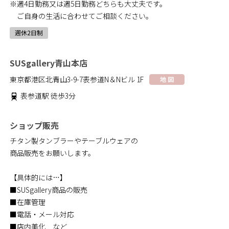
※週4日勤務又は週5日勤務どちらも大丈夫です。
ご自身の生活に合わせてご相談ください。
週休2日制
SUSgallery青山本店
東京都港区北青山3-9-7表参道N＆Nビル 1F
地 図
表参道駅 徒歩3分
ショップ販売
チタン製タンブラーやテーブルウェアの
商品販売をお願いします。
【具体的には…】
■SUSgallery商品の販売
■在庫管理
■電話・メール対応
■店内美化 など