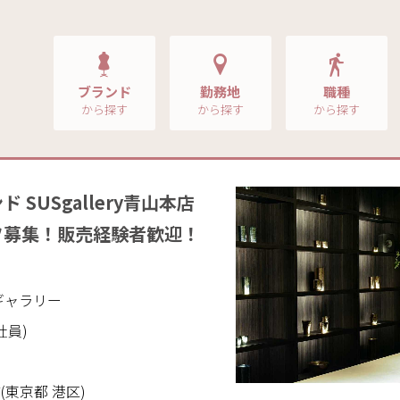
ブランド
勤務地
職種
から探す
から探す
から探す
SUSgallery青山本店
フ募集！販売経験者歓迎！
ス ギャラリー
社員)
店(東京都 港区)