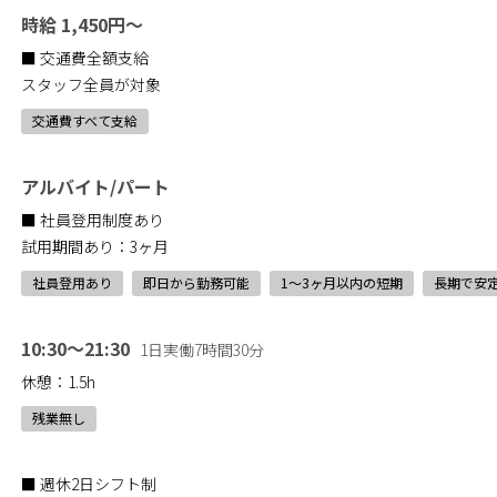
時給 1,450円～
■ 交通費全額支給
スタッフ全員が対象
交通費すべて支給
アルバイト/パート
■ 社員登用制度あり
試用期間あり：3ヶ月
社員登用あり
即日から勤務可能
1〜3ヶ月以内の短期
長期で安
10:30～21:30
1日実働7時間30分
休憩：1.5h
残業無し
■ 週休2日シフト制