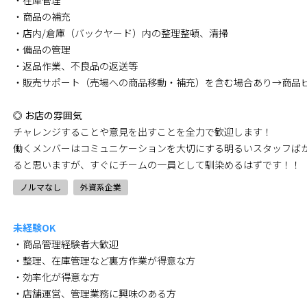
・在庫管理
・商品の補充
・店内/倉庫（バックヤード）内の整理整頓、清掃
・備品の管理
・返品作業、不良品の返送等
・販売サポート（売場への商品移動・補充）を含む場合あり→商品
◎ お店の雰囲気
チャレンジすることや意見を出すことを全力で歓迎します！
働くメンバーはコミュニケーションを大切にする明るいスタッフば
ると思いますが、すぐにチームの一員として馴染めるはずです！！
ノルマなし
外資系企業
未経験OK
・商品管理経験者大歓迎
・整理、在庫管理など裏方作業が得意な方
・効率化が得意な方
・店舗運営、管理業務に興味のある方