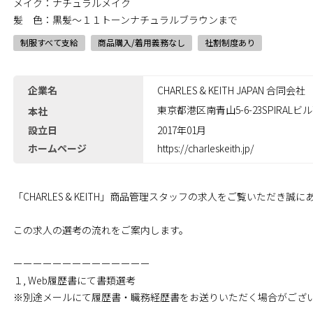
メイク：ナチュラルメイク
髪 色：黒髪～１１トーンナチュラルブラウンまで
制服すべて支給
商品購入/着用義務なし
社割制度あり
企業名
CHARLES & KEITH JAPAN 合同会社
東京都港区南青山5-6-23SPIRALビル
本社
設立日
2017年01月
ホームページ
https://charleskeith.jp/
「CHARLES & KEITH」商品管理スタッフの求人をご覧いただき誠
この求人の選考の流れをご案内します。
ーーーーーーーーーーーーーー
１, Web履歴書にて書類選考
※別途メールにて履歴書・職務経歴書をお送りいただく場合がござ