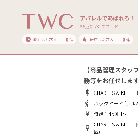
アパレルであばれろ！
8.6更新 731ブランド
0
0
最近見た求人
保存した求人
件
件
【商品管理スタッ
務等をお任せしま
CHARLES & KE
バックヤード (アル
時給 1,450円～
CHARLES & KE
区)