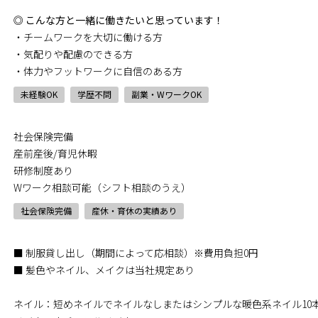
◎ こんな方と一緒に働きたいと思っています！
・チームワークを大切に働ける方
・気配りや配慮のできる方
・体力やフットワークに自信のある方
未経験OK
学歴不問
副業・WワークOK
社会保険完備
産前産後/育児休暇
研修制度あり
Wワーク相談可能（シフト相談のうえ）
社会保険完備
産休・育休の実績あり
■ 制服貸し出し（期間によって応相談）※費用負担0円
■ 髪色やネイル、メイクは当社規定あり
ネイル：短めネイルでネイルなしまたはシンプルな暖色系ネイル10