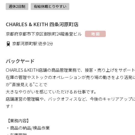
週休2日制
有給休暇とりやすい
CHARLES & KEITH 四条河原町店
京都府京都市下京区御旅町24龍善堂ビル
地 図
京都河原町駅 徒歩1分
バックヤード
CHARLES＆KEITH店舗の商品管理業務で、接客・売り上げをサポ
在庫の管理やストックのオペレーションが売り場の動きをより活発
が“直接見える”ことで
大きなやりがいを感じていただけるお仕事です。
店舗運営の管理職や、バックオフィスなど、今後のキャリアアップ
す！
【業務内容】
・商品の納品/検品作業