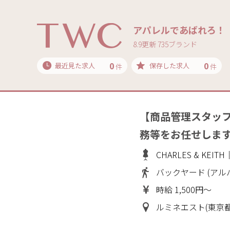
アパレルであばれろ！
8.9更新 735ブランド
0
0
最近見た求人
保存した求人
件
件
【商品管理スタッ
務等をお任せしま
CHARLES & KE
バックヤード (アル
時給 1,500円～
ルミネエスト(東京都