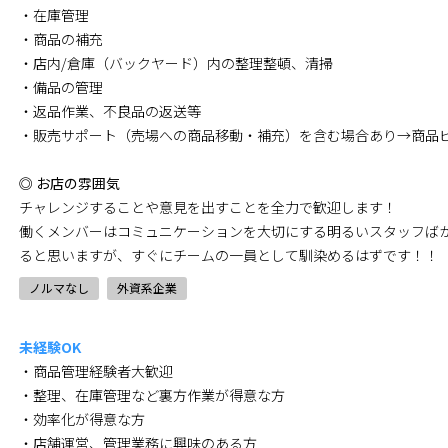
・在庫管理
・商品の補充
・店内/倉庫（バックヤード）内の整理整頓、清掃
・備品の管理
・返品作業、不良品の返送等
・販売サポート（売場への商品移動・補充）を含む場合あり→商品
◎ お店の雰囲気
チャレンジすることや意見を出すことを全力で歓迎します！
働くメンバーはコミュニケーションを大切にする明るいスタッフば
ると思いますが、すぐにチームの一員として馴染めるはずです！！
ノルマなし
外資系企業
未経験OK
・商品管理経験者大歓迎
・整理、在庫管理など裏方作業が得意な方
・効率化が得意な方
・店舗運営、管理業務に興味のある方