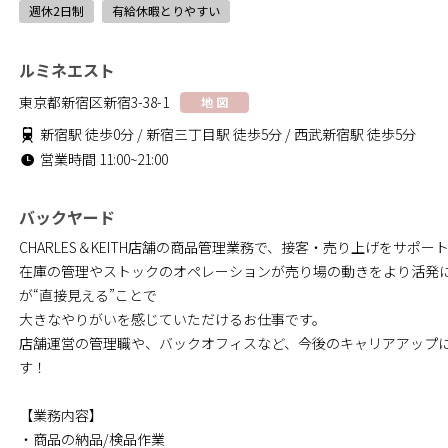
週休2日制
有給休暇とりやすい
ルミネエスト
東京都新宿区新宿3-38-1
地 図
新宿駅 徒歩0分 / 新宿三丁目駅 徒歩5分 / 西武新宿駅 徒歩5分
営業時間 11:00~21:00
バックヤード
CHARLES＆KEITH店舗の商品管理業務で、接客・売り上げをサポ
在庫の管理やストックのオペレーションが売り場の動きをより活発
が“直接見える”ことで
大きなやりがいを感じていただけるお仕事です。
店舗運営の管理職や、バックオフィスなど、今後のキャリアアップ
す！
【業務内容】
・商品の納品/検品作業