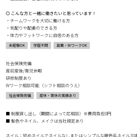
◎ こんな方と一緒に働きたいと思っています！
・チームワークを大切に働ける方
・気配りや配慮のできる方
・体力やフットワークに自信のある方
未経験OK
学歴不問
副業・WワークOK
社会保険完備
産前産後/育児休暇
研修制度あり
Wワーク相談可能（シフト相談のうえ）
社会保険完備
産休・育休の実績あり
■ 制服貸し出し（期間によって応相談）※費用負担0円
■ 髪色やネイル、メイクは当社規定あり
ネイル：短めネイルでネイルなしまたはシンプルな暖色系ネイル10