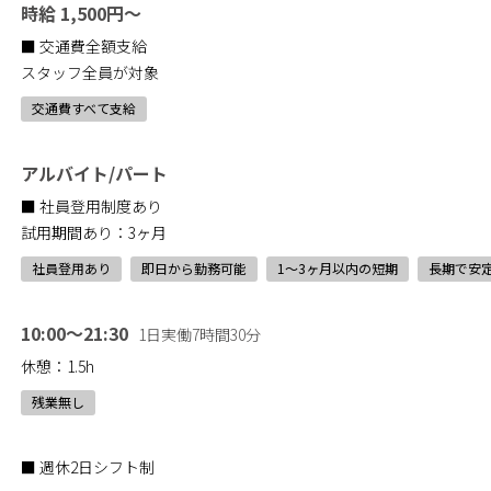
時給 1,500円～
■ 交通費全額支給
スタッフ全員が対象
交通費すべて支給
アルバイト/パート
■ 社員登用制度あり
試用期間あり：3ヶ月
社員登用あり
即日から勤務可能
1〜3ヶ月以内の短期
長期で安
10:00～21:30
1日実働7時間30分
休憩：1.5h
残業無し
■ 週休2日シフト制