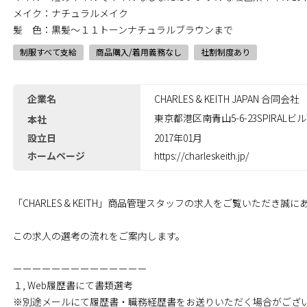
メイク：ナチュラルメイク
髪 色：黒髪～１１トーンナチュラルブラウンまで
制服すべて支給
商品購入/着用義務なし
社割制度あり
企業名
CHARLES & KEITH JAPAN 合同会社
東京都港区南青山5-6-23SPIRALビル
本社
設立日
2017年01月
ホームページ
https://charleskeith.jp/
「CHARLES & KEITH」商品管理スタッフの求人をご覧いただき誠
この求人の選考の流れをご案内します。
ーーーーーーーーーーーーーー
１, Web履歴書にて書類選考
※別途メールにて履歴書・職務経歴書をお送りいただく場合がござ