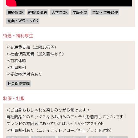
未経験OK
経験者優遇
大学生OK
学歴不問
主婦・主夫歓迎
副業・WワークOK
待遇・福利厚生
＊交通費支給（上限10万円）
＊社会保険完備（加入要件あり）
＊有給休暇
＊社員割引
＊受動喫煙対策あり
社会保険完備
制服・社販
＜ご自身もおしゃれを楽しみながら働けます＞
自社商品とのミックスならお持ちのアイテムを着用してもOKです！
ブランドの雰囲気にあっていればネイルやピアスもOK
＊社員割引あり（ユナイテッドアローズ社全ブランド対象）