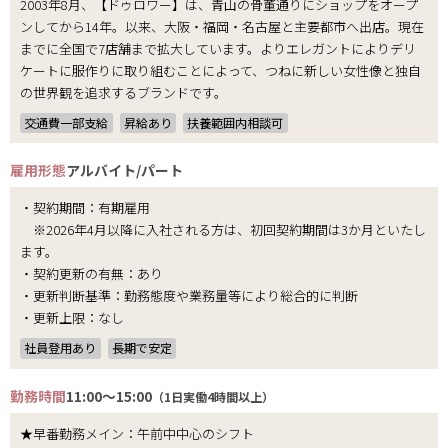
2003年8月、【ドゥロワー】は、青山の骨董通りにショップをオープ
ンしてから14年。以来、大阪・福岡・名古屋と主要都市へ出店。現在
までに全国で7店舗まで拡大しています。よりエレガントによりデリ
ケートに服作りに取り組むことによって、つねに新しい女性像と独自
の世界観を追求するブランドです。
交通費一部支給
昇給あり
扶養範囲内相談可
雇用形態
アルバイト/パート
・契約期間：有期雇用
※2026年4月以降に入社される方は、初回契約期間は3か月といたし
ます。
・契約更新の有無：あり
・更新判断基準：勤務態度や業務量等により総合的に判断
・更新上限：なし
社員登用あり
長期で安定
勤務時間
11:00～15:00
（1日実働4時間以上）
★早番勤務メイン：午前中中心のシフト