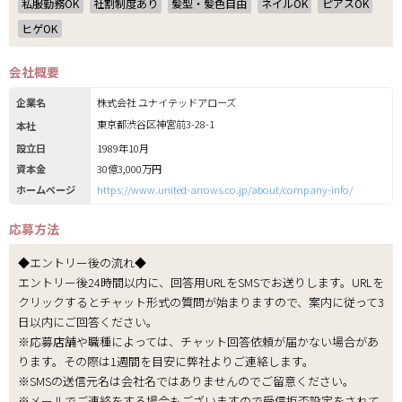
私服勤務OK
社割制度あり
髪型・髪色自由
ネイルOK
ピアスOK
ヒゲOK
会社概要
企業名
株式会社 ユナイテッドアローズ
東京都渋谷区神宮前3-28-1
本社
設立日
1989年10月
資本金
30億3,000万円
ホームページ
https://www.united-arrows.co.jp/about/company-info/
応募方法
◆エントリー後の流れ◆
エントリー後24時間以内に、回答用URLをSMSでお送りします。URLを
クリックするとチャット形式の質問が始まりますので、案内に従って3
日以内にご回答ください。
※応募店舗や職種によっては、チャット回答依頼が届かない場合があ
ります。その際は1週間を目安に弊社よりご連絡します。
※SMSの送信元名は会社名ではありませんのでご留意ください。
※メールでご連絡をする場合もございますので受信拒否設定をされて