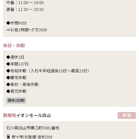
中番：11:00 ～ 20:00
遅番：11:30 ～ 20:30
◆休憩90分
⇒お昼1時間+夕方30分
休日・休暇
◆週休2日
◆年間107日
◆有給休暇（入社半年経過後10日～最高23日）
◆慶弔休暇
◆産前・産後休暇
◆育児休暇
週休2日制
勤務地
イオンモール白山
地 図
石川県白山市横江町5001番地
野々市(北陸)駅 徒歩25分