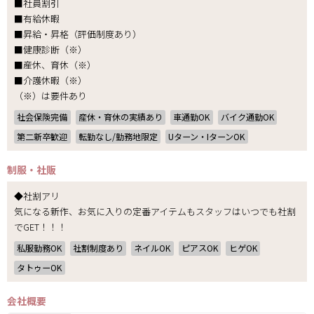
■社員割引
■有給休暇
■昇給・昇格（評価制度あり）
■健康診断（※）
■産休、育休（※）
■介護休暇（※）
（※）は要件あり
社会保険完備
産休・育休の実績あり
車通勤OK
バイク通勤OK
第二新卒歓迎
転勤なし/勤務地限定
Uターン・IターンOK
制服・社販
◆社割アリ
気になる新作、お気に入りの定番アイテムもスタッフはいつでも社割
でGET！！！
私服勤務OK
社割制度あり
ネイルOK
ピアスOK
ヒゲOK
タトゥーOK
会社概要