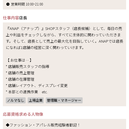
営業時間 10:00~21:00
仕事内容
店長
『ANAP（アナップ）』SHOPスタッフ（店長候補）として、毎日の売
上や利益をチェックしながら、すべてに主体的に関わっていただきま
す。そして、店長として売上の最大化を目指していく。ANAPでは店長
になれば1店舗の経営に深く関わっていけます。
【 お仕事は… 】
* 店舗販売スタッフの指導
* 店舗の売上管理
* 店舗の在庫管理
* 店舗レイアウト、ディスプレイ変更
* 本部との連携作業 etc.
ノルマなし
上場企業
管理職・マネージャー
応募資格
求める人物像
◆ファッション・アパレル販売経験者歓迎！