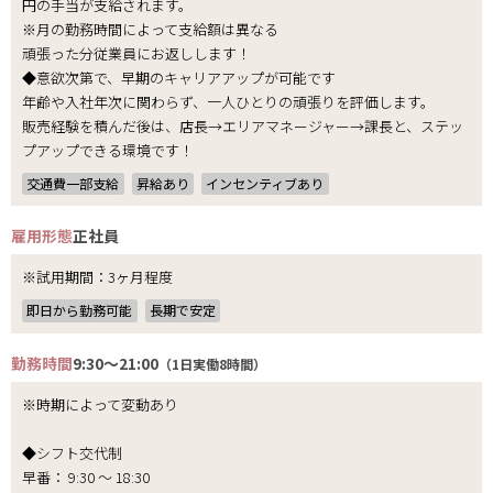
円の手当が支給されます。
※月の勤務時間によって支給額は異なる
頑張った分従業員にお返しします！
◆意欲次第で、早期のキャリアアップが可能です
年齢や入社年次に関わらず、一人ひとりの頑張りを評価します。
販売経験を積んだ後は、店長→エリアマネージャー→課長と、ステッ
プアップできる環境です！
交通費一部支給
昇給あり
インセンティブあり
雇用形態
正社員
※試用期間：3ヶ月程度
即日から勤務可能
長期で安定
勤務時間
9:30～21:00
（1日実働8時間）
※時期によって変動あり
◆シフト交代制
早番： 9:30 ～ 18:30