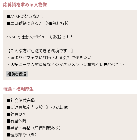
応募資格
求める人物像
■ANAPが好きな方！！
■土日勤務できる方（相談は可能）
ANAPで社会人デビューも歓迎です！
【こんな方が活躍できる環境です！】
・頑張りがフェアに評価される会社で働きたい
・店舗運営や人材育成などのマネジメントに積極的に携わりたい
経験者優遇
待遇・福利厚生
■社会保険完備
■交通費規定内支給（月4万/上限）
■社員割引
■有給休暇
■昇給・昇格（評価制度あり）
■健康診断（※）