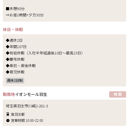
■休憩90分
⇒お昼1時間+夕方30分
休日・休暇
◆週休2日
◆年間107日
◆有給休暇（入社半年経過後10日～最高23日）
◆慶弔休暇
◆産前・産後休暇
◆育児休暇
週休2日制
勤務地
イオンモール羽生
地 図
埼玉県羽生市川崎2-281-3
南羽生駅
営業時間 10:00~22:00