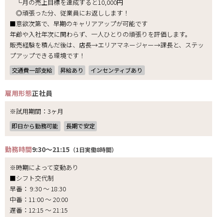
└月の売上目標を達成すると10,000円
◎頑張った分、従業員にお返しします！
■意欲次第で、早期のキャリアアップが可能です
年齢や入社年次に関わらず、一人ひとりの頑張りを評価します。
販売経験を積んだ後は、店長→エリアマネージャー→課長と、ステッ
プアップできる環境です！
交通費一部支給
昇給あり
インセンティブあり
雇用形態
正社員
※試用期間：3ヶ月
即日から勤務可能
長期で安定
勤務時間
9:30～21:15
（1日実働8時間）
※時期によって変動あり
■シフト交代制
早番： 9:30 ～ 18:30
中番：11:00 ～ 20:00
遅番：12:15 ～ 21:15