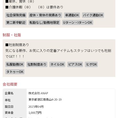
■産休、育休（※）
■介護休暇（※） （※）は要件あり
社会保険完備
産休・育休の実績あり
車通勤OK
バイク通勤OK
第二新卒歓迎
転勤なし/勤務地限定
Uターン・IターンOK
制服・社販
■社割制度あり
気になる新作、お気に入りの定番アイテムもスタッフはいつでも社割
でGET！！！
私服勤務OK
社割制度あり
ネイルOK
ピアスOK
ヒゲOK
タトゥーOK
会社概要
企業名
株式会社 ANAP
東京都港区南青山4-20-19
本社
設立日
2025年04月
資本金
1,000万円