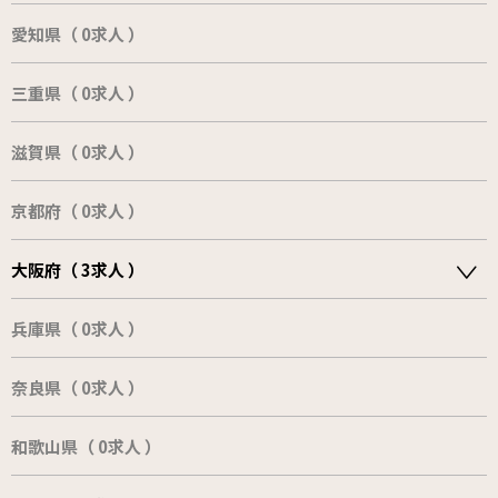
愛知県（ 0求人 ）
三重県（ 0求人 ）
滋賀県（ 0求人 ）
京都府（ 0求人 ）
大阪府（ 3求人 ）
兵庫県（ 0求人 ）
奈良県（ 0求人 ）
和歌山県（ 0求人 ）