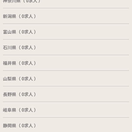
神奈川県（ 0求人 ）
新潟県（ 0求人 ）
富山県（ 0求人 ）
石川県（ 0求人 ）
福井県（ 0求人 ）
山梨県（ 0求人 ）
長野県（ 0求人 ）
岐阜県（ 0求人 ）
静岡県（ 0求人 ）