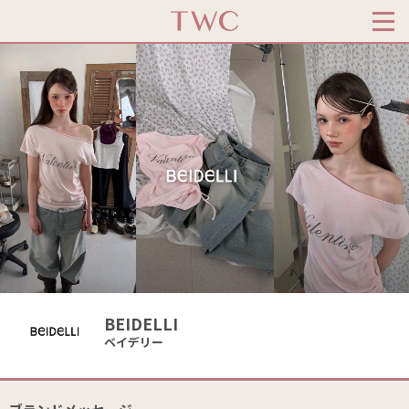
BEIDELLI
ベイデリー