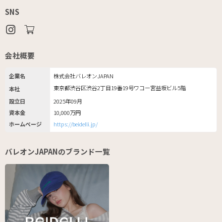
SNS
会社概要
企業名
株式会社バレオンJAPAN
東京都渋谷区渋谷2丁目19番19号ワコー宮益坂ビル5階
本社
設立日
2025年09月
資本金
10,000万円
ホームページ
https://beidelli.jp/
バレオンJAPANのブランド一覧