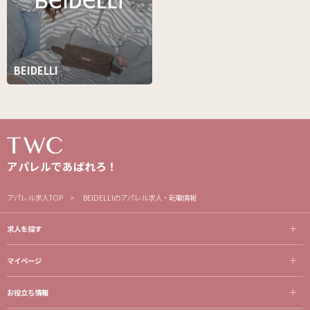
BEIDELLI
アパレルであばれろ！
アパレル求人TOP
BEIDELLIのアパレル求人・転職情報
求人を探す
マイページ
お役立ち情報